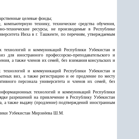
дарственные целевые фонды;
 компьютерную технику, технические средства обучения,
ьно-технические ресурсы, не производимые в Республике
иверситета Инха в г. Ташкенте, по перечням, утверждаемым
х технологий и коммуникаций
Республики Узбекистан и
з для иностранного профессорско-преподавательского и
ния, а также членов их семей, без взимания консульских и
х технологий и коммуникаций
Республики Узбекистан и
ратных виз, а также
регистрацию и ее продление по месту
тивного персонала университета и членов их семей, без
информационных технологий и коммуникаций
Республики
рядке разрешений на привлечение в Республику Узбекистан
а, а также выдачу (продление) подтверждений иностранным
блики Узбекистан Мирзиёева Ш.М.