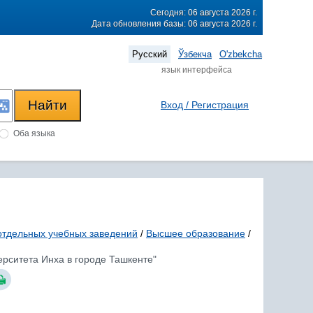
Сегодня: 06 августа 2026 г.
Дата обновления базы: 06 августа 2026 г.
Русский
Ўзбекча
O'zbekcha
язык интерфейса
Вход / Регистрация
Оба языка
отдельных учебных заведений
/
Высшее образование
/
ерситета Инха в городе Ташкенте"