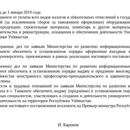
 до 1 января 2019 года:
шкенте от уплаты всех видов налогов и обязательных отчислений в госу
й (за исключением сборов за таможенное оформление) оборудование,
 продукцию, строительные материалы, инвентарь и другие материал
оительства и реконструкции, оснащения и обеспечения деятельности Ун
ики Узбекистан.
странных дел по заявкам
Министерства по развитию информационны
кенте обеспечить в установленном порядке оформление въездных ви
университета, привлекаемых в рамках реализации настоящего постановле
тренних дел по заявкам
Министерства по развитию информационны
енте обеспечить в установленном порядке выдачу и продление многок
кистан иностранного профессорско-преподавательского и администра
шлины.
тости и трудовых отношений по заявкам
Министерства по развитию 
нха в г. Ташкенте обеспечить выдачу (продление) в установленном по
ых специалистов, участвующих в создании и деятельности университет
деятельности на территории Республики Узбекистан.
ением настоящего постановления возложить на Премьер-министра Респу
Узбекистан И. Каримов