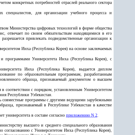
том конкретных потребностей отраслей реального сектора
х специалистов, для организации учебного процесса и
ьством Министерства цифровых технологий в форме общества
нс, отвечает по своим обязательствам находящимися в его
разрешается привлекать подведомственные организации к
иверситетом Инха (Республика Корея) на основе заключаемых
 и программами Университета Инха (Республика Корея), с
иверситета Инха (Республика Корея), выдается диплом
азование по образовательным программам, разработанным
ановленного образца, признаваемый документом о высшем
я в соответствии с порядком, установленным Университетом
ания Республики Узбекистан.
ять совместные программы с другими ведущими зарубежными
разца, признаваемый в Республике Узбекистан в качестве
ет университета в составе согласно
приложению N 2
.
инистерству высшего и среднего специального образования
о согласованию с Университетом Инха (Республика Корея),