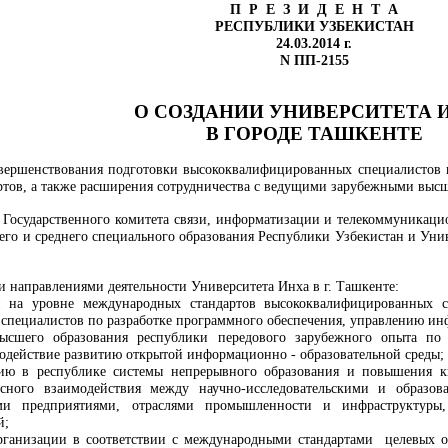
П Р Е З И Д Е Н Т А
РЕСПУБЛИКИ УЗБЕКИСТАН
24.03.2014 г.
N ПП-2155
О СОЗДАНИИ УНИВЕРСИТЕТА 
В ГОРОДЕ ТАШКЕНТЕ
овершенствования подготовки высококвалифицированных специалистов
ртов, а также расширения сотрудничества с ведущими зарубежными вы
 Государственного комитета связи, информатизации и телекоммуникац
го и среднего специального образования Республики Узбекистан и Унив
 направлениями деятельности Университета Инха в г. Ташкенте:
ки на уровне международных стандартов высококвалифицированных 
, специалистов по разработке программного обеспечения, управлению 
ысшего образования республики передового зарубежного опыта по
содействие развитию открытой информационно - образовательной среды;
нию в республике системы непрерывного образования и повышения 
есного взаимодействия между научно-исследовательскими и образо
ыми предприятиями, отраслями промышленности и инфраструктуры
й;
организации в соответствии с международными стандартами целевых 