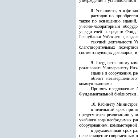
утверждение в установленном 
8. Установить, что фина
расходов по приобретен
также по оснащению зданий, 
учебно-лабораторным оборудо
учредителей и средств Фонда
Республики Узбекистан, выде
текущей деятельности Ун
благотворительных пожертв
соответствующих договоров, и
9. Государственному ко
реализовать Университету Инха
здание и сооружения, р
объект незавершенног
коммуникациями.
Принять предложение А
Фундаментальной библиотеки 
10. Кабинету Министров
в недельный срок приня
предусмотрев реализацию уни
учебного года необходимых р
оборудованием, компьютерной 
в двухмесячный срок ра
переоснащение современным об