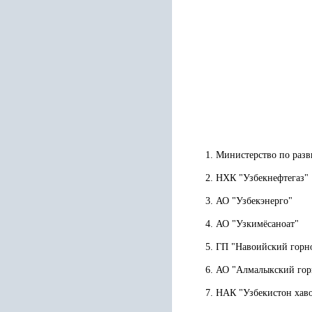
1. Министерство по ра
2. НХК "Узбекнефтегаз"
3. АО "Узбекэнерго"
4. АО "Узкимёсаноат"
5. ГП "Навоийский горн
6. АО "Алмалыкский гор
7. НАК "Узбекистон хав