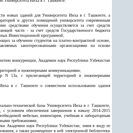
ю Университета Инха в г. Ташкенте.
сти новых зданий для Университета Инха в г. Ташкенте, а
бораторий и других помещений университета современным
ми средствами обучения осуществляется за счет средств
ющей части - за счет средств Государственного бюджета
енных Инвестиционной программой;
ающих за обучение студентов на платно-контрактной основе,
авляемых заинтересованными организациями на основе
звитию конкуренции, Академии наук Республики Узбекистан
территорией и инженерными коммуникациями;
илар N 13а, с прилегающей территорией и инженерными
Инха в г. Ташкенте о совместном использовании здания
ально-технической базы Университета Инха в г. Ташкенте,
, с условием обеспечения завершения к началу 2014-2015
необходимой мебелью, инвентарем, учебным и лабораторным
нными требованиями;
еки Академии наук Республики Узбекистан, имея в виду ее
ования, а также размещение в ней электронной библиотеки