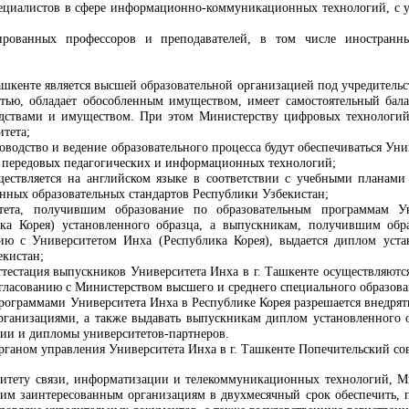
циалистов в сфере информационно-коммуникационных технологий, с уче
ированных профессоров и преподавателей, в том числе иностранны
Ташкенте является высшей образовательной организацией под учредител
стью, обладает обособленным имуществом, имеет самостоятельный бала
ствами и имуществом. При этом Министерству цифровых технологий 
итета
;
оводство и ведение образовательного процесса будут обеспечиваться Ун
 передовых педагогических и информационных технологий;
ществляется на английском языке в соответствии с учебными планами
енных образовательных стандартов Республики Узбекистан;
тета, получившим образование по образовательным программам Ун
ка Корея) установленного образца, а выпускникам, получившим обр
ию с Университетом Инха (Республика Корея), выдается диплом уст
екистан
;
ттестация выпускников Университета Инха в г. Ташкенте осуществляютс
огласованию с Министерством высшего и среднего специального образов
программами Университета Инха в Республике Корея разрешается внедр
ганизациями, а также выдавать выпускникам диплом установленного об
ии и дипломы университетов-партнеров.
ганом управления Университета Инха в г. Ташкенте Попечительский сов
митету связи, информатизации и телекоммуникационных технологий, М
им заинтересованным организациям в двухмесячный срок обеспечить, п