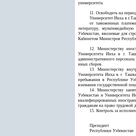
университета.
11. Освободить на период
Университет Инха в г.Та
от таможенных платеже
литературу, мультимедийную
Узбекистан, ввозимые для стр
Кабинетом Министров Республ
12. Министерству ино
Университета Инха в г. Таш
административного персонала 
иных сборов.
13. Министерству вну
Университета Инха в г. Ташк
пребывания
в Республике Узбе
взимания государственной по
14. Министерству заня
Узбекистан и Университета И
квалифицированных иностранн
гражданам на право трудовой 
15. Контроль за исполн
Президент
Республики 