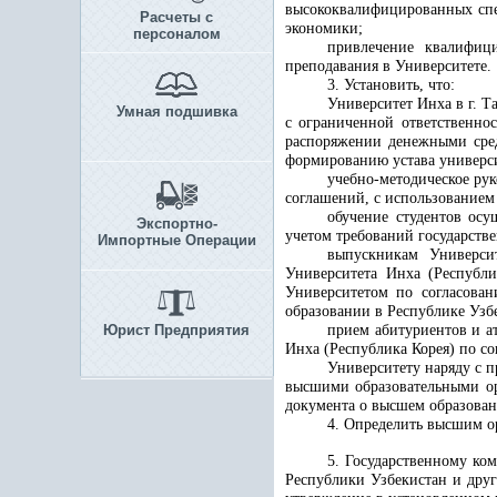
высококвалифицированных спе
Расчеты с
экономики;
персоналом
привлечение квалифиц
преподавания в Университете
.
3. Установить, что:
Университет Инха в г. 
Умная подшивка
с ограниченной ответственно
распоряжении денежными сред
формированию устава универс
учебно-методическое рук
соглашений, с использованием
обучение студентов осу
Экспортно-
учетом требований государств
Импортные Операции
выпускникам
Универси
Университета Инха (Республи
Университетом по согласован
образовании в Республике Узб
Юрист Предприятия
прием абитуриентов и а
Инха (Республика Корея) по с
Университету наряду с 
высшими образовательными ор
документа о высшем образован
4. Определить высшим ор
5. Государственному ко
Республики Узбекистан и друг