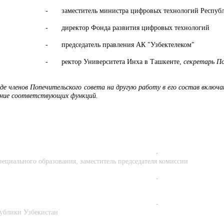
-
заместитель министра цифровых технологий Респуб
-
директор Фонда развития цифровых технологий
-
председатель правления АК "Узбектелеком"
-
ректор Университета Инха в Ташкенте,
секретарь По
оде членов Попечительского совета на другую работу в его состав включ
ение соответствующих функций
.
-
пециального образования, заместитель председателя комиссии
-
-
публики Узбекистан