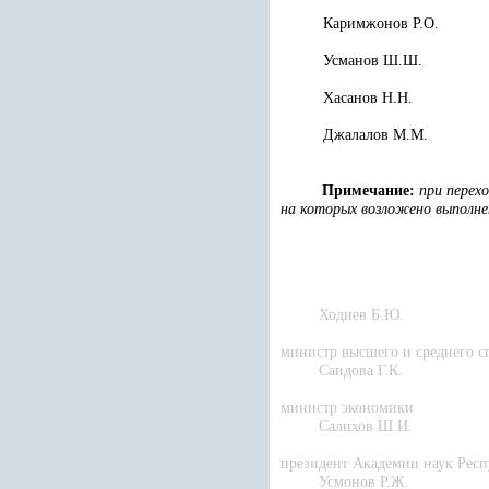
Каримжонов Р.О.
Усманов Ш.Ш.
Хасанов Н.Н.
Джалалов М.М.
Примечание:
при перех
на которых возложено выполн
Ходиев Б.Ю.
министр высшего и среднего с
Саидова Г.К.
министр экономики
Салихов Ш.И.
президент Академии наук Рес
Усмонов Р.Ж.