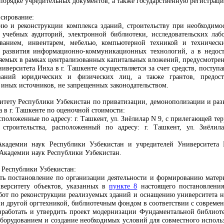
порядке учредительных документов, а также государственную регистраци
нсирование:
ию и реконструкции комплекса зданий, строительству при необходимо
учебных аудиторий, электронной библиотеки, исследовательских ла
ванием, инвентарем, мебелью, компьютерной техникой и технически
 развития информационно-коммуникационных технологий, а в недоста
ляемых в рамках централизованных капитальных вложений, предусмотр
иверситета Инха в г. Ташкенте осуществляется за счет средств, поступ
ований юридических и физических лиц, а также грантов, предост
 иных источников, не запрещенных законодательством.
митету Республики Узбекистан по приватизации, демонополизации и ра
 в г. Ташкенте по оценочной стоимости:
асположенные по адресу: г. Ташкент, ул. Зиёлилар N 9, с прилегающей 
о строительства, расположенный по адресу: г. Ташкент, ул. Зиёл
кадемии наук Республики Узбекистан и учредителей Университета 
Академии наук Республики Узбекистан.
 Республики Узбекистан:
ть постановление по организации деятельности и формированию матери
верситету объектов, указанных в
пункте 8
настоящего постановления
абот по реконструкции реализуемых зданий и оснащению университета 
и другой оргтехникой, библиотечным фондом в соответствии с совреме
зработать и утвердить проект модернизации Фундаментальной библиот
орудованием и создание необходимых условий для совместного использ