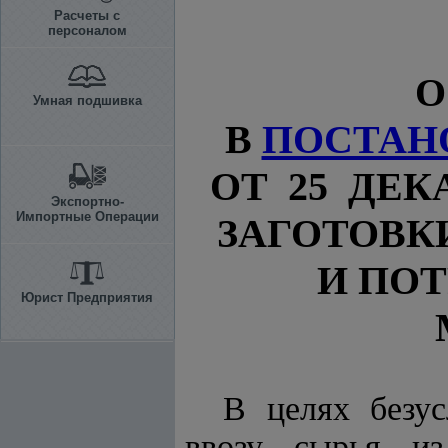
Расчеты с
персоналом
О
Умная подшивка
В
ПОСТАН
ОТ 25 ДЕК
Экспортно-
Импортные Операции
ЗАГОТОВК
И ПО
Юрист Предприятия
В целях безус
ввозу сырья из