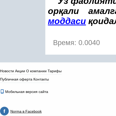
Ўз фаолият
ор
қ
али амалг
моддаси
қ
оида
Время: 0.0040
Новости
Акции
О компании
Тарифы
Публичная оферта
Контакты
Мобильная версия сайта
Norma в Facebook