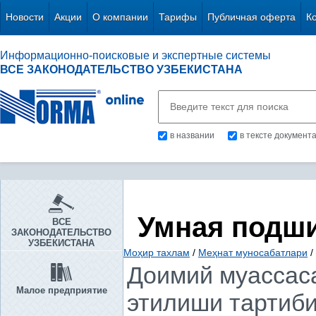
Новости
Акции
О компании
Тарифы
Публичная оферта
К
Информационно-поисковые и экспертные системы
ВСЕ ЗАКОНОДАТЕЛЬСТВО УЗБЕКИСТАНА
в названии
в тексте документ
Умная подш
ВСЕ
ЗАКОНОДАТЕЛЬСТВО
УЗБЕКИСТАНА
Моҳир тахлам
/
Меҳнат муносабатлари
/
Доимий муассас
Малое предприятие
этилиши тартиби