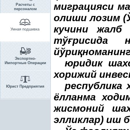
миграцияси ма
Расчеты с
персоналом
олиши лозим (
кучини жалб
Умная подшивка
тў
ғ
рисида 
йўри
қ
номанин
Экспортно-
юридик шах
Импортные Операции
хорижий инвес
республика
Юрист Предприятия
ёлланма ходи
жисмоний шах
элликлар) иш б