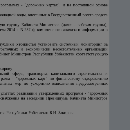
программах - "дорожных картах", и на постоянной основе
олодной воды, внесенных в Государственный реестр средств
чую группу Кабинета Министров (далее - рабочая группа),
еля 2014 г. N 257-ф, комплексного анализа и информации о
публики Узбекистан установить системный мониторинг за
быточных и экономически несостоятельных организаций
Кабинет Министров Республики Узбекистан соответствующую
кирову:
ьной сферы, транспорта, капитального строительства и
ограмм - "дорожных карт" по финансовому оздоровлению
тельных мер по ускорению выполнения предусмотренных
зультатах реализации утвержденных программ - "дорожных
оснабжения на заседании Президиума Кабинета Министров
тра Республики Узбекистан Б.И. Закирова.