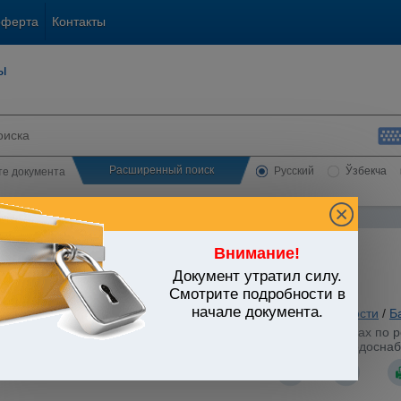
оферта
Контакты
ы
Расширенный поиск
Русский
Ўзбекча
сте документа
Внимание!
Документ утратил силу.
ЬСТВО УЗБЕКИСТАНА
Смотрите подробности в
начале документа.
 вопросы хозяйственной и предпринимательской деятельности
/
Б
стров Республики Узбекистан от 11.07.2014 г. N 188 "О мерах по 
быточных и экономически несостоятельных организаций водосна