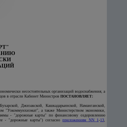
РТ"
ЕНИЮ
СКИ
АЦИЙ
ономически несостоятельных организаций водоснабжения, а
одов в отрасли Кабинет Министров
ПОСТАНОВЛЯЕТ
:
Бухарской, Джизакской, Кашкадарьинской, Наманганской,
вом "Узкоммунхизмат", а также Министерством экономики,
раммы - "дорожные карты" по финансовому оздоровлению
ее - "дорожные карты") согласно
приложениям NN 1
-
13
,