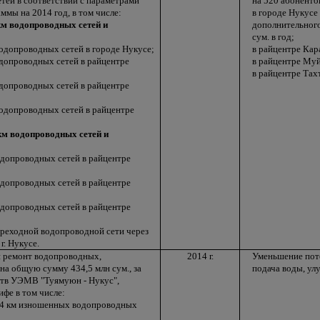
етей в соответствии с параметрами
на 520 абонентов
мы на 2014 год, в том числе:
в городе Нукусе
 км водопроводных сетей и
дополнительного
сум. в год;
водопроводных сетей в городе Нукусе;
в райцентре Кар
одопроводных сетей в райцентре
в райцентре Муй
в райцентре Тах
одопроводных сетей в райцентре
водопроводных сетей в райцентре
 км водопроводных сетей и
одопроводных сетей в райцентре
одопроводных сетей в райцентре
одопроводных сетей в райцентре
ереходной водопроводной сети через
г. Нукусе.
 ремонт водопроводных,
2014 г.
Уменьшение пот
на общую сумму 434,5 млн сум., за
подача воды, ул
ств УЭМВ "Туямуюн - Нукус",
фе в том числе:
 4 км изношенных водопроводных