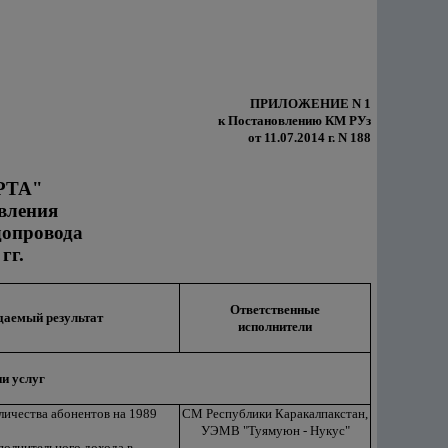
ПРИЛОЖЕНИЕ N 1
к Постановлению КМ РУз
от 11.07.2014 г. N 188
РТА"
вления
допровода
гг.
Ответственные
аемый результат
исполнители
ии услуг
оличества абонентов на 1989
СМ Республики Каракалпакстан,
УЭМВ "Туямуюн - Нукус"
полнительного дохода в