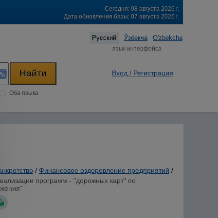
Сегодня: 08 августа 2026 г.
Дата обновления базы: 07 августа 2026 г.
Русский
Ўзбекча
O'zbekcha
язык интерфейса
Вход / Регистрация
Оба языка
анкротство
/
Финансовое оздоровление предприятий
/
реализации программ - "дорожных карт" по
бжения"