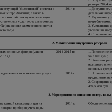
размере 284,4 мл
ществующей "биллинговой" системы в
2014 г.
1. Доступность 
ом центре Акмангит, а также в
детальной инфо
упырском районах путем реализация
2. Улучшение ус
оставленных услуг через электронные
потребителями;
Net) на основе ежемесячного снятия
3. Уменьшение д
чета воды.
увеличение пол
4. Совершенство
2. Мобилизация внутренних резервов
емых основных фондов (машин-
2014-2015 гг.
1. Пополнение о
е 32 ед.
54,7 млн сум.;
2. Экономия рас
излишнего и неи
основных средств
задолженности за оказанные услуги.
2014 г.
1. Пополнение о
предприятия на 
2. Сокращение д
494,5 млн сум.
3. Мероприятия по снижению потерь воды
ие единой калькуляции цен на
2014 г.
Обеспечение защ
 поверки приборов учета воды.