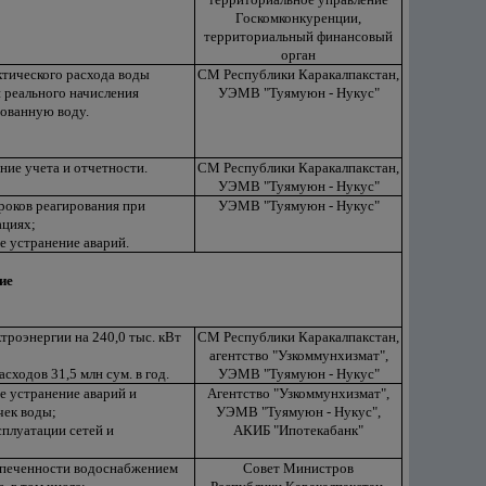
Госкомконкуренции,
территориальный финансовый
орган
тического расхода воды
СМ Республики Каракалпакстан,
 реального начисления
УЭМВ "Туямуюн - Нукус"
зованную воду.
ие учета и отчетности.
СМ Республики Каракалпакстан,
УЭМВ "Туямуюн - Нукус"
роков реагирования при
УЭМВ "Туямуюн - Нукус"
ациях;
е устранение аварий.
ие
ктроэнергии на 240,0 тыс. кВт
СМ Республики Каракалпакстан,
агентство "Узкоммунхизмат",
сходов 31,5 млн сум. в год.
УЭМВ "Туямуюн - Нукус"
е устранение аварий и
Агентство "Узкоммунхизмат",
чек воды;
УЭМВ "Туямуюн - Нукус",
сплуатации сетей и
АКИБ "Ипотекабанк"
спеченности водоснабжением
Совет Министров