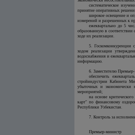
экономически несостоятельных
систематическое изуче
принятие оперативных решен
широкое освещение и оп
измерений и разрешенных к п
ежеквартально до 5 чис
образованную в соответствии 
ходе их реализации.
5. Госкомконкуренции 
ходом реализации утвержде
водоснабжения и ежеквартальн
информацию.
6. Заместителю Премьер
обеспечить ежеквартал
стройиндустрии Кабинета Ми
убыточных и экономически н
мероприятий;
на основе критического
карт" по финансовому оздоро
Республики Узбекистан.
7. Контроль за исполнен
Премьер-министр