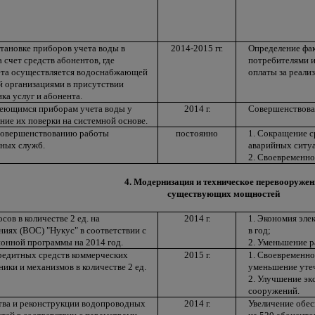
тановке приборов учета воды в
2014-2015 гг.
Определение фак
а счет средств абонентов, где
потребителями и
ета осуществляется водоснабжающей
оплаты за реали
й организациями в присутствии
ка услуг и абонента.
меющимся приборам учета воды у
2014 г.
Совершенствован
ние их поверки на системной основе.
совершенствованию работы
постоянно
1. Сокращение с
йных служб.
аварийных ситу
2. Своевременно
4. Модернизация и техническое перевооружен
существующих мощностей
ов в количестве 2 ед. на
2014 г.
1. Экономия эле
иях (ВОС) "Нукус" в соответствии с
в год;
онной программы на 2014 год.
2. Уменьшение ра
кредитных средств коммерческих
2015 г.
1. Своевременно
ики и механизмов в количестве 2 ед.
уменьшение уте
2. Улучшение эк
сооружений.
тва и реконструкции водопроводных
2014 г.
Увеличение обе