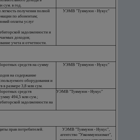
н сум. в год.
и легкость получения полной
УЭМВ "Туямуюн - Нукус"
рмации по абонентам;
ловий оплаты услуг
ебиторской задолженности и
учаемых доходов;
вание учета и отчетности.
боротных средств на сумму
УЭМВ "Туямуюн - Нукус"
ходов на содержание
спользуемого оборудования и
 в размере 3,8 млн сум.
боротных средств
УЭМВ "Туямуюн - Нукус"
сумму 494,5 млн сум.;
ебиторской задолженности на
иты прав потребителей.
УЭМВ "Туямуюн - Нукус",
агентство "Узкоммунхизмат",
территориальное управление