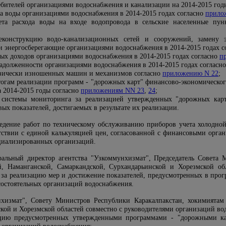
ебителей организациями водоснабжения и канализации на 2014-2015 год
та воды организациями водоснабжения в 2014-2015 годах согласно
прило
ета расхода воды на входе водопровода в сельские населенные пун
реконструкцию водо-канализационных сетей и сооружений, замену 
и энергосберегающие организациями водоснабжения в 2014-2015 годах с
ых доходов организациями водоснабжения в 2014-2015 годах согласно
п
задолженности организациями водоснабжения в 2014-2015 годах согласн
изически изношенных машин и механизмов согласно
приложению N 22
;
тогам реализации программ - "дорожных карт" финансово-экономическог
 2014-2015 годы согласно
приложениям NN 23
,
24
;
 системы мониторинга за реализацией утвержденных "дорожных карт
х показателей, достигаемых в результате их реализации.
ведение работ по техническому обслуживанию приборов учета холодной 
етствии с единой калькуляцией цен, согласованной с финансовыми орга
циализированных организаций.
еральный директор агентства "Узкоммунхизмат", Председатель Совета
, Наманганской, Самаркандской, Сурхандарьинской и Хорезмской об
 за реализацию мер и достижение показателей, предусмотренных в про
остоятельных организаций водоснабжения.
нхизмат", Совету Министров Республики Каракалпакстан, хокимиятам
кой и Хорезмской областей совместно с руководителями организаций во
ацию предусмотренных утвержденными программами - "дорожными к