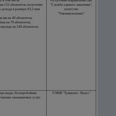
, в том числе:
Республики Каракалпакстан,
 на 152 абонентов, получение
"Служба единого заказчика",
 дохода в размере 83,3 млн
агентство
"Узкоммунхизмат"
аузяк на 49 абонентов;
нак на 79 абонентов;
такупыр на 240 абонентов.
ерь воды, бесперебойная
УЭМВ "Туямуюн - Нукус"
учшение оказываемых услуг.