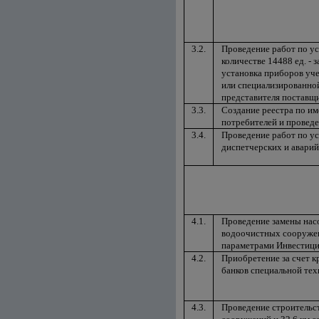
3.2.
Проведение работ по ус
количестве 14488 ед. - з
установка приборов уч
или специализированно
представителя поставщи
3.3.
Создание реестра по и
потребителей и проведе
3.4.
Проведение работ по у
диспетчерских и авари
4.1.
Проведение замены насос
водоочистных сооружен
параметрами Инвестици
4.2.
Приобретение за счет 
банков специальной техн
4.3.
Проведение строительс