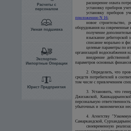
расширение охвата потр
Расчеты с
установку приборов уче
персоналом
установку приборов уч
приложению N 16
;
новое строительство, 
оборудования на современные 
Умная подшивка
получение дополнительн
взыскание дебиторской 
списание морально и ф
целевые параметры по и
организаций водоснабжения на
внедрение действенной
Экспортно-
параметров основных финансовы
Импортные Операции
2. Определить, что про
средств потребителей в соотв
том числе с привлечением спе
Юрист Предприятия
3. Установить, что ген
Джизакской, Кашкадарьинской
персональную ответственность
убыточных и экономически нес
4. Агентству "Узкомму
Самаркандской, Сурхандарьинс
своевременную реализ