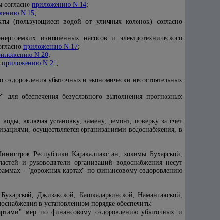
ы согласно
приложению N 14
;
жению N 15
;
кты (пользующиеся водой от уличных колонок) согласно
энергоемких изношенных насосов и электротехнического
огласно
приложению N 17
;
риложению N 20
;
о
приложению N 21
;
о оздоровления убыточных и экономически несостоятельных
" для обеспечения безусловного выполнения прогнозных
воды, включая установку, замену, ремонт, поверку за счет
низациями, осуществляется организациями водоснабжения, в
 Министров Республики Каракалпакстан, хокимы Бухарской,
ластей и руководители организаций водоснабжения несут
граммах - "дорожных картах" по финансовому оздоровлению
 Бухарской, Джизакской, Кашкадарьинской, Наманганской,
доснабжения в установленном порядке обеспечить:
артами" мер по финансовому оздоровлению убыточных и