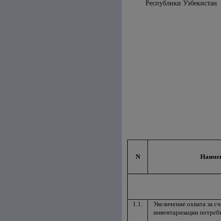
Республики 
N
Наимен
1.1.
Увеличение охвата за с
инвентаризации потреб