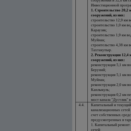
сооружений и 32,6 км с
Инвестиционной програм
1. Строительство 20,2
сооружений, из них:
строительство 12,9 км 
строительство 1,0 км в
Караузяк;
строительство 1,9 км в
Муйнак;
строительство 4,38 км 
Тахтакупыр.
2. Реконструкция 12,4
сооружений, из них:
реконструкция 5,1 км в
Беруний;
реконструкция 5,1 км в
Муйнак;
реконструкция 2,0 км в
Канлыкуль;
реконструкция 0,2 км п
мост канала "Дустлик" в 
4.4.
Капитальный и текущий
канализационных сетей 
счет собственных сред
предусмотренных в тари
1. Капитальный ремонт
сетей;