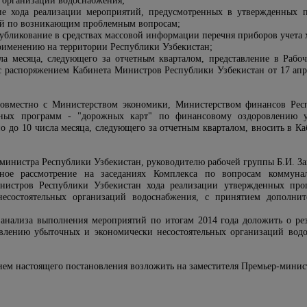
 организаций водоснабжения;
ние хода реализации мероприятий, предусмотренных в утвержденных 
ий по возникающим проблемным вопросам;
убликование в средствах массовой информации перечня приборов учета х
рименению на территории Республики Узбекистан;
ла месяца, следующего за отчетным кварталом, представление в Рабо
с распоряжением Кабинета Министров Республики Узбекистан от 17 апр
совместно с Министерством экономики, Министерством финансов Рес
нных программ - "дорожных карт" по финансовому оздоровлению у
о до 10 числа месяца, следующего за отчетным кварталом, вносить в 
-министра Республики Узбекистан, руководителю рабочей группы Б.И. За
ьное рассмотрение на заседаниях Комплекса по вопросам коммунал
нистров Республики Узбекистан хода реализации утвержденных пр
есостоятельных организаций водоснабжения, с принятием дополни
 анализа выполнения мероприятий по итогам 2014 года доложить о ре
влению убыточных и экономически несостоятельных организаций вод
ием настоящего постановления возложить на заместителя Премьер-минис