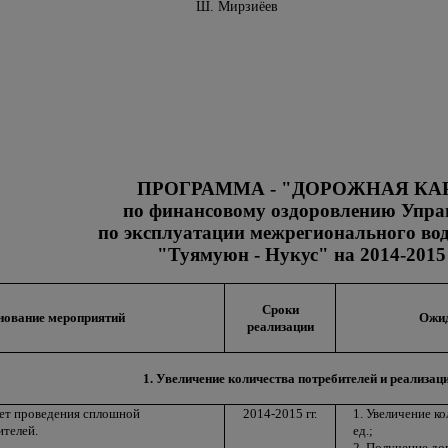
Узбекистан Ш. Мирзиёев
ПРОГРАММА - "ДОРОЖНАЯ КА
по финансовому оздоровлению Упра
по эксплуатации межрегионального во
"Туямуюн - Нукус" на 2014-2015 
Сроки
ование мероприятий
Ожид
реализации
1. Увеличение количества потребителей и реализац
чет проведения сплошной
2014-2015 гг.
1. Увеличение к
ителей.
ед.;
2. Получение до