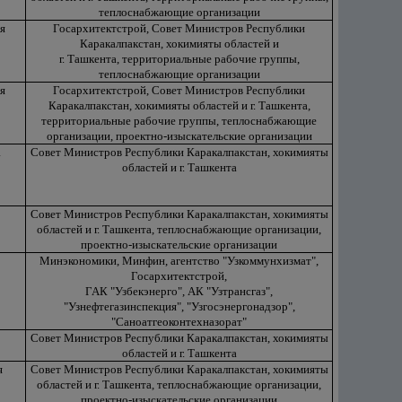
теплоснабжающие организации
я
Госархитектстрой, Совет Министров Республики
Каракалпакстан, хокимияты областей и
г. Ташкента, территориальные рабочие группы,
теплоснабжающие организации
я
Госархитектстрой, Совет Министров Республики
Каракалпакстан, хокимияты областей и г. Ташкента,
территориальные рабочие группы, теплоснабжающие
организации, проектно-изыскательские организации
а
Совет Министров Республики Каракалпакстан, хокимияты
областей и г. Ташкента
Совет Министров Республики Каракалпакстан, хокимияты
областей и г. Ташкента, теплоснабжающие организации,
проектно-изыскательские организации
Минэкономики, Минфин, агентство "Узкоммунхизмат",
Госархитектстрой,
ГАК "Узбекэнерго", АК "Узтрансгаз",
"Узнефтегазинспекция", "Узгосэнергонадзор",
"Саноатгеоконтехназорат"
Совет Министров Республики Каракалпакстан, хокимияты
областей и г. Ташкента
я
Совет Министров Республики Каракалпакстан, хокимияты
областей и г. Ташкента, теплоснабжающие организации,
проектно-изыскательские организации