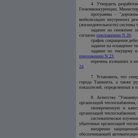
4. Утвердить разработ
Госкомконкуренции, Министер
программы - "дорожны
мобилизацию внутренних резе
(жизнедеятельности) системы 
задание на снижение з
согласно
приложению N 20
;
график сокращения деби
задание на оснащение т
задание по текущему и
приложению N 23
;
перечень излишних и не
24
.
7. Установить, что ген
города Ташкента, а также ру
показателей, определенных в 
8. Агентству "Узкомму
организаций теплоснабжения, 
своевременную и каче
организаций теплоснабжения;
систематическое изучен
убыточных организаций тепло
внедрение защищенной
обеспечивающей автоматизиров