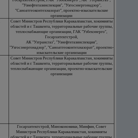
"Узнефтегазинспекция", "Узгосэнергонадзор",
"Саноатгеоконтехназорат", проектно-изыскательские
организации
а
Совет Министров Республики Каракалпакстан, хокимияты
областей и г. Ташкента, территориальные рабочие группы,
теплоснабжающие организации, ГАК "Узбекэнерго",
Госархитектстрой,
АК "Узтрансгаз", "Узнефтегазинспекция",
"Узгосэнергонадзор", "Саноатгеоконтехназорат", проектно-
изыскательские организации
а
Совет Министров Республики Каракалпакстан, хокимияты
областей и г. Ташкента, территориальные рабочие группы,
теплоснабжающие организации, проектно-изыскательские
организации
а
Госархитектстрой, Минэкономики, Минфин, Совет
Министров Республики Каракалпакстан, хокимияты
областей и г. Ташкента, территориальные рабочие группы,