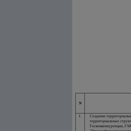
N
1.
Создание территориальн
территориальных струк
Госкомконкуренции, ГАК 
"Узгоснефтегазинспекция