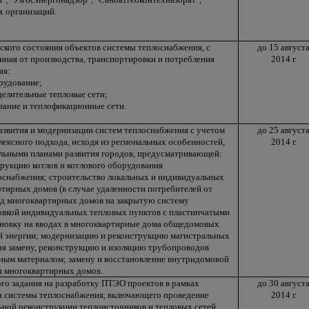
х организаций.
ского состояния объектов системы теплоснабжения, с
до 15 август
чиная от производства, транспортировки и потребления
2014 г.
ая:
рудование;
делительные тепловые сети;
ание и теплофикационные сети.
азвития и модернизации систем теплоснабжения с учетом
до 25 август
лексного подхода, исходя из региональных особенностей,
2014 г.
ральными планами развития городов, предусматривающей:
рукцию котлов и котлового оборудования
оснабжения; строительство локальных и индивидуальных
ртирных домов (в случае удаленности потребителей от
од многоквартирных домов на закрытую систему
овкой индивидуальных тепловых пунктов с пластинчатыми
новку на вводах в многоквартирные дома общедомовых
й энергии; модернизацию и реконструкцию магистральных
чая замену, реконструкцию и изоляцию трубопроводов
ым материалом; замену и восстановление внутридомовой
я многоквартирных домов.
го задания на разработку ПТЭО проектов в рамках
до 30 август
и системы теплоснабжения, включающего проведение
2014 г.
ьной реконструкции теплоисточников и тепловых сетей,