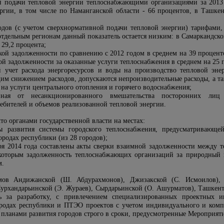
 подачи тепловой энергии теплоснабжающими организациями за 2013 г
ргии, в том числе по Наманганской области - 66 процентов, в Ташкент
одов (с учетом сверхнормативной подачи тепловой энергии) тарифами,
отдельным регионам данный показатель остается низким: в Самаркандской
 29,2 процента;
кой задолженности по сравнению с 2012 годом в среднем на 39 проценто
ой задолженности за оказанные услуги теплоснабжения в среднем на 25 п
й учет расхода энергоресурсов и воды на производство тепловой эн
им снижением расходов, допускаются непроизводительные расходы, а так
 на услуги центрального отопления и горячего водоснабжения;
ная от несанкционированного вмешательства посторонних лиц 
ебителей и объемов реализованной тепловой энергии.
что органами государственной власти на местах:
мы развития системы городского теплоснабжения, предусматривающ
родах республики (из 28 городов);
ря 2014 года составлены акты сверки взаимной задолженности между
 которым задолженность теплоснабжающих организаций за природный га
м.
мов Андижанской (Ш. Абдурахмонов), Джизакской (С. Исмоилов), 
Сурхандарьинской (Э. Жураев), Сырдарьинской (О. Ашурматов), Ташкентс
ть за разработку, с привлечением специализированных проектных 
родах республики и ПТЭО проектов с учетом индивидуального и компле
и планами развития городов строго в сроки, предусмотренные Мероприят