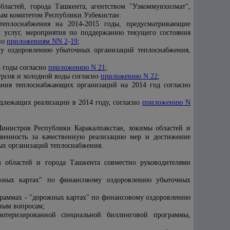
бластей, города Ташкента, агентством "Узкоммунхизмат",
ым комитетом Республики Узбекистан:
еплоснабжения на 2014-2015 годы, предусматривающие
 услуг, мероприятия по поддержанию текущего состояния
но
приложениям NN 2
-
19
;
му оздоровлению убыточных организаций теплоснабжения,
 годы согласно
приложению N 21
;
рсов и холодной воды согласно
приложению N 22
;
ания теплоснабжающих организаций на 2014 год согласно
длежащих реализации в 2014 году, согласно
приложению N
 Министров Республики Каракалпакстан, хокимы областей и
твенность за качественную реализацию мер и достижение
ых организаций теплоснабжения.
м областей и города Ташкента совместно руководителями
ожных картах" по финансовому оздоровлению убыточных
граммах - "дорожных картах" по финансовому оздоровлению
ным вопросам;
ютеризированной специальной биллинговой программы,