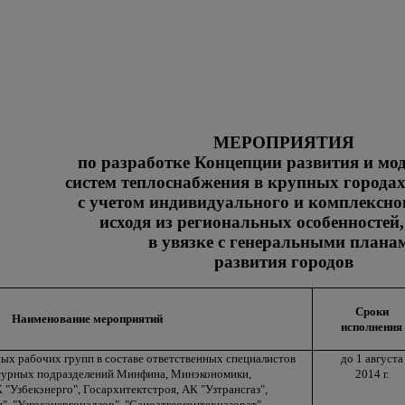
МЕРОПРИЯТИЯ
по разработке Концепции развития и мо
систем теплоснабжения в крупных города
с учетом индивидуального и комплексног
исходя из региональных особенностей,
в увязке с генеральными плана
развития городов
Сроки
Наименование мероприятий
исполнения
ых рабочих групп в составе ответственных специалистов
до 1 августа
турных подразделений Минфина, Минэкономики,
2014 г.
"Узбекэнерго", Госархитектстроя, АК "Узтрансгаз",
", "Узгосэнергонадзор", "Саноатгеоконтехназорат",