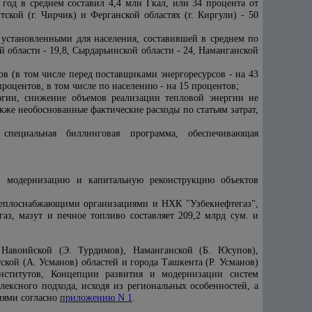
од в среднем составил 4,4 млн Гкал, или 34 процента от
ской (г. Чирчик) и Ферганской областях (г. Киргули) - 50
 установленными для населения, составившей в среднем по
 области - 19,8, Сырдарьинской области - 24, Наманганской
в (в том числе перед поставщиками энергоресурсов - на 43
роцентов, в том числе по населению - на 15 процентов;
ергии, снижение объемов реализации тепловой энергии не
же необоснованные фактические расходы по статьям затрат,
специальная биллинговая программа, обеспечивающая
ей модернизацию и капитальную реконструкцию объектов
 теплоснабжающими организациями и НХК "Узбекнефтегаз",
з, мазут и печное топливо составляет 209,2 млрд сум. и
Навоийской (Э. Турдимов), Наманганской (Б. Юсупов),
кой (А. Усманов) областей и города Ташкента (Р. Усманов)
институтов, Концепции развития и модернизации систем
ксного подхода, исходя из региональных особенностей, а
иями согласно
приложению N 1
.