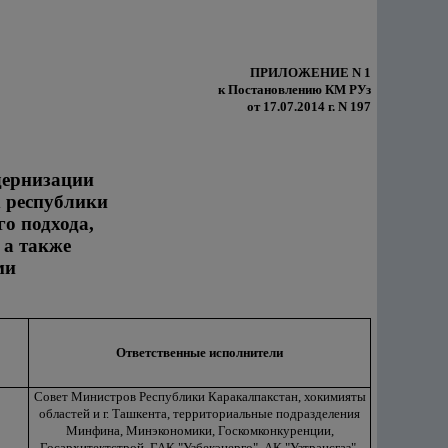
ПРИЛОЖЕНИЕ N 1
к Постановлению КМ РУз
от 17.07.2014 г. N 197
дернизации
х республики
о подхода,
 а также
ми
Ответственные исполнители
Совет Министров Республики Каракалпакстан, хокимияты
областей и г. Ташкента, территориальные подразделения
Минфина, Минэкономики, Госкомконкуренции,
Госархитектстрой, ГАК "Узбекэнерго", АК "Узтрансгаз",