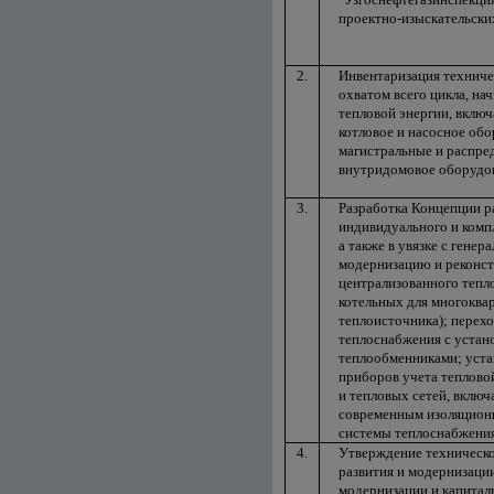
проектно-изыскательски
2.
Инвентаризация техниче
охватом всего цикла, на
тепловой энергии, включ
котловое и насосное обо
магистральные и распре
внутридомовое оборудов
3.
Разработка Концепции р
индивидуального и комп
а также в увязке с гене
модернизацию и реконст
централизованного тепл
котельных для многоква
теплоисточника); перех
теплоснабжения с устан
теплообменниками; уста
приборов учета теплово
и тепловых сетей, вклю
современным изоляционн
системы теплоснабжени
4.
Утверждение техническо
развития и модернизаци
модернизации и капитал