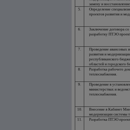
замену и восстановлени
5.
Определение специализ
проектов развития и мо
6.
Заключение договора со
разработку ПТЭО проект
7.
Проведение авансовых и
развития и модернизации
республиканского бюдже
областей и городского 
8.
Разработка рабочего до
теплоснабжения.
9.
Проведение в установле
министерствах и ведомс
теплоснабжения.
10.
Внесение в Кабинет Мин
модернизации системы 
11.
Разработка ПТЭО проект