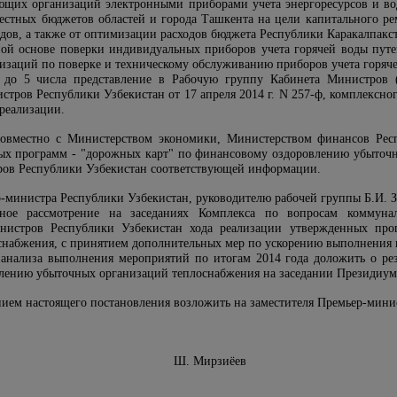
щих организаций электронными приборами учета энергоресурсов и вод
естных бюджетов областей и города Ташкента на цели капитального рем
дов, а также от оптимизации расходов бюджета Республики Каракалпакст
ой основе поверки индивидуальных приборов учета горячей воды пут
низаций по поверке и техническому обслуживанию приборов учета горяч
 до 5 числа представление в Рабочую группу Кабинета Министров (д
тров Республики Узбекистан от 17 апреля 2014 г. N 257-ф, комплексн
 реализации.
совместно с Министерством экономики, Министерством финансов Рес
ых программ - "дорожных карт" по финансовому оздоровлению убыточ
тров Республики Узбекистан соответствующей информации.
р-министра Республики Узбекистан, руководителю рабочей группы Б.И. З
ьное рассмотрение на заседаниях Комплекса по вопросам коммунал
нистров Республики Узбекистан хода реализации утвержденных пр
снабжения, с принятием дополнительных мер по ускорению выполнения
 анализа выполнения мероприятий по итогам 2014 года доложить о ре
влению убыточных организаций теплоснабжения на заседании Президиум
нием настоящего постановления возложить на заместителя Премьер-мини
Узбекистан Ш. Мирзиёев