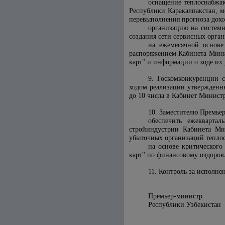
оснащение теплоснабжаю
Республики Каракалпакстан, м
перевыполнения прогноза дохо
организацию на системн
создания сети сервисных орга
на ежемесячной основе
распоряжением Кабинета Минис
карт" и информации о ходе их
9. Госкомконкуренции 
ходом реализации утвержденн
до 10 числа в Кабинет Минис
10. Заместителю Премье
обеспечить ежеквартал
стройиндустрии Кабинета Ми
убыточных организаций тепло
на основе критического
карт" по финансовому оздоро
11. Контроль за исполне
Премьер-министр
Республики 