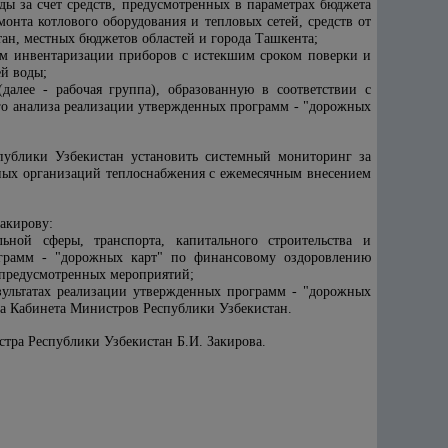
ы за счет средств, предусмотренных в параметрах бюджета
онта котлового оборудования и тепловых сетей, средств от
ан, местных бюджетов областей и города Ташкента;
ем инвентаризации приборов с истекшим сроком поверки и
ей воды;
алее - рабочая группа), образованную в соответствии с
ого анализа реализации утвержденных программ - "дорожных
публики Узбекистан установить системный мониторинг за
ных организаций теплоснабжения с ежемесячным внесением
акирову:
ьной сферы, транспорта, капитального строительства и
ограмм - "дорожных карт" по финансовому оздоровлению
 предусмотренных мероприятий;
зультатах реализации утвержденных программ - "дорожных
а Кабинета Министров Республики Узбекистан.
стра Республики Узбекистан Б.И. Закирова.