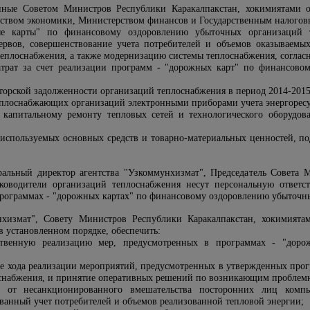
анные Советом Министров Республики Каракалпакстан, хокимиятами о
ством экономики, Министерством финансов и Государственным налогов
е карты" по финансовому оздоровлению убыточных организаций т
рвов, совершенствование учета потребителей и объемов оказываемых
теплоснабжения, а также модернизацию системы теплоснабжения, соглас
атрат за счет реализации программ - "дорожных карт" по финансово
торской задолженности организаций теплоснабжения в период 2014-2015
еплоснабжающих организаций электронными приборами учета энергоресу
 капитальному ремонту тепловых сетей и технологического оборудов
используемых основных средств и товарно-материальных ценностей, по
еральный директор агентства "Узкоммунхизмат", Председатель Совета
ководители организаций теплоснабжения несут персональную ответс
программах - "дорожных картах" по финансовому оздоровлению убыточн
нхизмат", Совету Министров Республики Каракалпакстан, хокимията
в установленном порядке, обеспечить:
ственную реализацию мер, предусмотренных в программах - "дор
ие хода реализации мероприятий, предусмотренных в утвержденных про
снабжения, и принятие оперативных решений по возникающим проблем
 от несанкционированного вмешательства посторонних лиц компь
анный учет потребителей и объемов реализованной тепловой энергии;