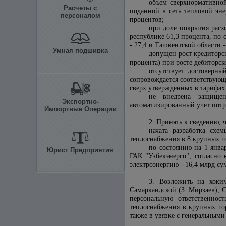
объем сверхнормативной
Расчеты с
поданной в сеть тепловой эне
персоналом
процентов;
при доле покрытия расх
республике 61,3 процента, по 
- 27,4 и Ташкентской области -
Умная подшивка
допущен рост кредиторс
процента) при росте дебиторск
отсутствует достоверны
сопровождается соответствующ
сверх утвержденных в тарифах
не внедрена защищен
Экспортно-
автоматизированный учет потр
Импортные Операции
2. Принять к сведению, 
начата разработка схе
теплоснабжения в 8 крупных го
по состоянию на 1 янва
Юрист Предприятия
ГАК "Узбекэнерго", согласно
электроэнергию - 16,4 млрд су
3. Возложить на хоки
Самаркандской (З. Мирзаев), 
персональную ответственнос
теплоснабжения в крупных го
также в увязке с генеральным