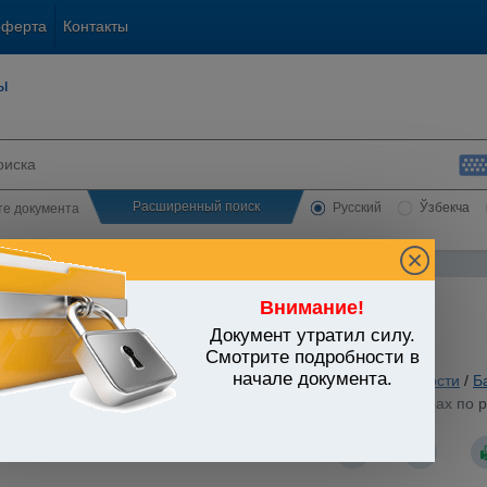
оферта
Контакты
ы
Расширенный поиск
Русский
Ўзбекча
сте документа
Внимание!
Документ утратил силу.
ЬСТВО УЗБЕКИСТАНА
Смотрите подробности в
начале документа.
 вопросы хозяйственной и предпринимательской деятельности
/
Б
стров Республики Узбекистан от 17.07.2014 г. N 197 "О мерах по 
убыточных организаций теплоснабжения"