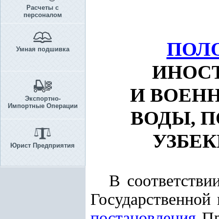
Расчеты с
персоналом
ПОЛ
Умная подшивка
ИНОС
И ВОЕН
Экспортно-
Импортные Операции
ВОДЫ, П
УЗБЕК
Юрист Предприятия
В соответстви
Государственной 
постановления
Пр