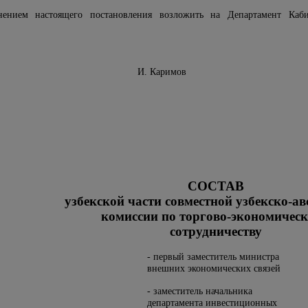
нением настоящего постановления возложить на Департамент Каб
инистров И. Каримов
СОСТАВ
узбекской части совместной узбекско-а
комиссии по торгово-экономичес
сотрудничеству
- первый заместитель министра
внешних экономических связей
- заместитель начальника
департамента инвестиционных