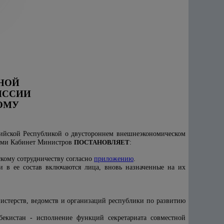
НОЙ
ИССИИ
ОМУ
рийской Республикой о двустороннем внешнеэкономическом
нами Кабинет Министров
ПОСТАНОВЛЯЕТ
:
скому сотрудничеству согласно
приложению
.
и в ее состав включаются лица, вновь назначенные на их
истерств, ведомств и организаций республики по развитию
екистан - исполнение функций секретариата совместной