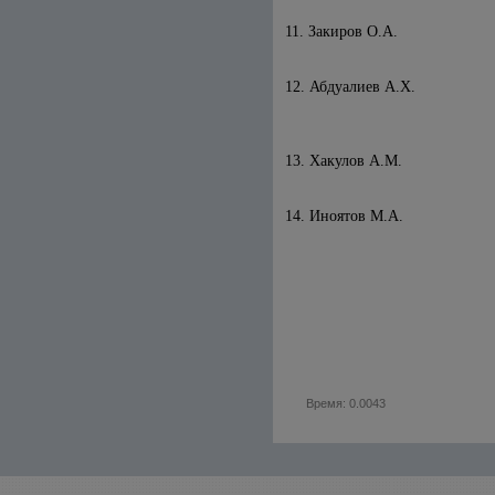
11. Закиров О.А.
12. Абдуалиев А.Х.
13. Хакулов А.М.
14. Иноятов М.А.
Время: 0.0043