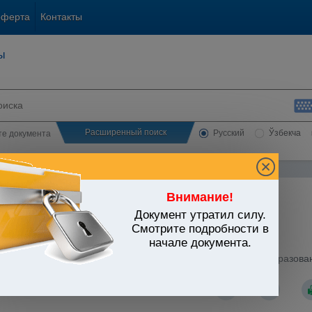
оферта
Контакты
ы
Расширенный поиск
Русский
Ўзбекча
сте документа
Внимание!
Документ утратил силу.
ЬСТВО УЗБЕКИСТАНА
Смотрите подробности в
начале документа.
народные отношения
/
Утратившие силу документы
/
стров Республики Узбекистан от 08.06.2000 г. N 219 "Об образова
ческому сотрудничеству"