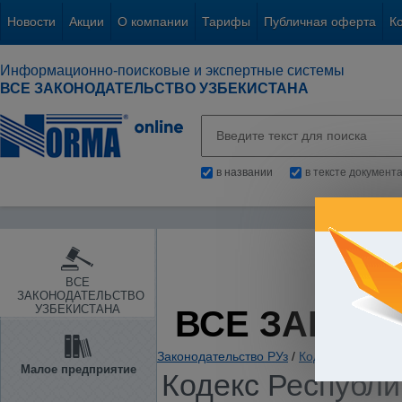
Новости
Акции
О компании
Тарифы
Публичная оферта
К
Информационно-поисковые и экспертные системы
ВСЕ ЗАКОНОДАТЕЛЬСТВО УЗБЕКИСТАНА
в названии
в тексте документ
ВСЕ
ЗАКОНОДАТЕЛЬСТВО
УЗБЕКИСТАНА
ВСЕ ЗАКОН
Законодательство РУз
/
Кодексы стран С
Малое предприятие
Кодекс Республи