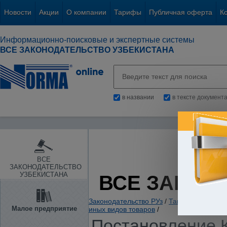
Новости
Акции
О компании
Тарифы
Публичная оферта
К
Информационно-поисковые и экспертные системы
ВСЕ ЗАКОНОДАТЕЛЬСТВО УЗБЕКИСТАНА
в названии
в тексте документ
ВСЕ
ЗАКОНОДАТЕЛЬСТВО
УЗБЕКИСТАНА
ВСЕ ЗАКОН
Законодательство РУз
/
Таможенное зако
Малое предприятие
иных видов товаров
/
Постановление К