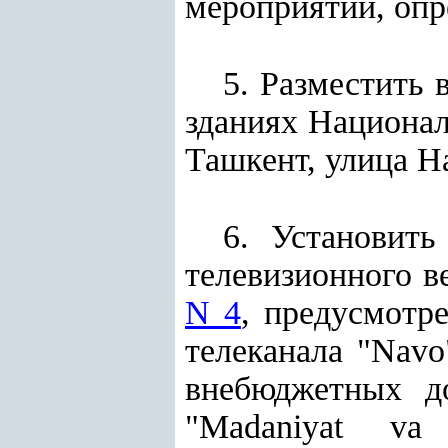
мероприятий, оп
5. Разместить 
зданиях Национал
Ташкент, улица На
6. Установит
телевизионного 
N 4
, предусмотр
телеканала "Nav
внебюджетных до
"Madaniyat va 