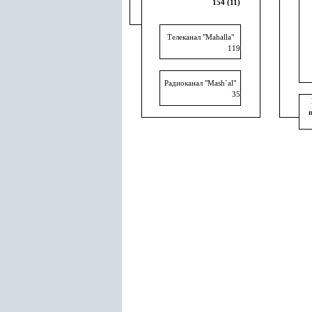
154 (11)
Телеканал "Mahalla"
119
Радиоканал "Mash`al"
35
п