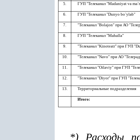
5.
ГУП "Телеканал "Madaniyat va ma`ri
6.
ГУП "Телеканал "Dunyo bo`ylab"
7.
"Телеканал "Bolajon" при АО "Теле
8.
ГУП "Телеканал "Mahalla"
9.
"Телеканал "Kinoteatr" при ГУП "D
10.
"Телеканал "Navo" при АО "Телерад
11.
"Телеканал "Oilaviy" при ГУП "Тел
12.
"Телеканал "Diyor" при ГУП "Телека
13.
Территориальные подразделения
Итого:
*) Расходы п