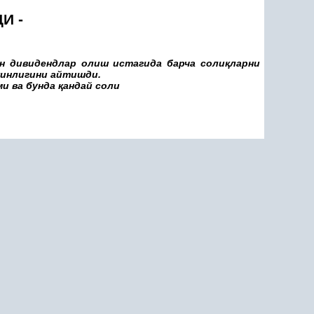
И -
ун дивидендлар олиш истагида барча соли
қ
ларни
кинлигини айтишди.
ми ва бунда
қ
андай соли