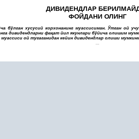
ДИВИДЕНДЛАР БЕРИЛМАЙД
ФОЙДАНИ ОЛИНГ
йча бўлган хусусий корхонанинг муассисиман. Ўтган ой уч
нга дивидендларни фа
қ
ат йил якунлари бўйича олишим мум
 муассиси ой тугаганидан кейин дивидендлар олиши мумкин
...