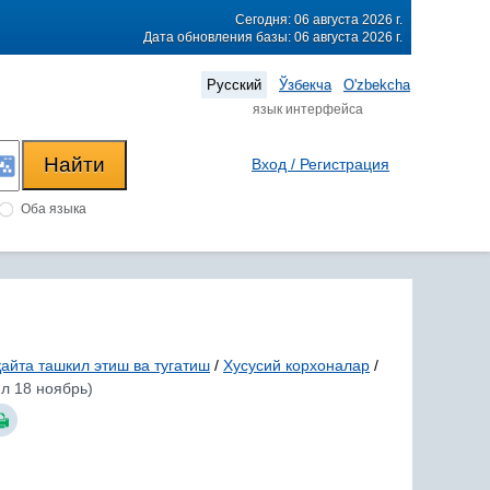
Сегодня: 06 августа 2026 г.
Дата обновления базы: 06 августа 2026 г.
Русский
Ўзбекча
O'zbekcha
язык интерфейса
Вход / Регистрация
Оба языка
айта ташкил этиш ва тугатиш
/
Хусусий корхоналар
/
л 18 ноябрь)