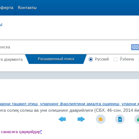
оферта
Контакты
ы
Расширенный поиск
Русский
Ўзбекча
сте документа
арни ташкил этиш, уларнинг фаолиятини амалга ошириш, уларни қ
га солиқ солиш ва уни олишнинг даврийлиги (СБХ, 46-сон, 2014 йи
 санасига
ҳ
а
қ
и
қ
ийдир
*