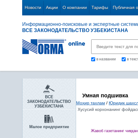
Новости
Акции
О компании
Тарифы
Публичная 
Информационно-поисковые и экспертные систем
ВСЕ ЗАКОНОДАТЕЛЬСТВО УЗБЕКИСТАНА
в названии
в тек
Умная подшивка
ВСЕ
ЗАКОНОДАТЕЛЬСТВО
Моҳир тахлам
/
Юридик шахсл
УЗБЕКИСТАНА
Хусусий корхонанинг фойдаси
Малое предприятие
Жавоб газетанинг чи
ққ
ан