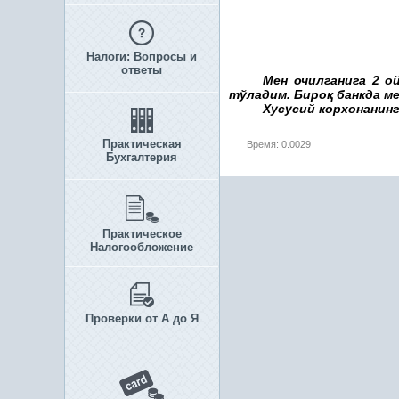
Налоги: Вопросы и
ответы
Мен очилганига 2 о
тўладим. Биро
қ
банкда ме
Хусусий корхонанинг
Практическая
Время: 0.0029
Бухгалтерия
Практическое
Налогообложение
Проверки от А до Я