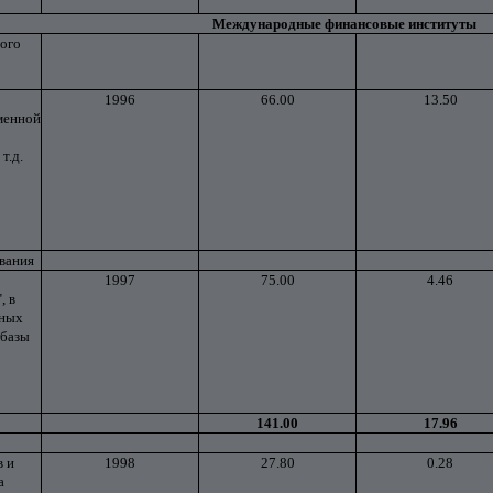
Международные финансовые институты
вого
1996
66.00
13.50
еменной
т.д.
вания
1997
75.00
4.46
, в
дных
 базы
141.00
17.96
в и
1998
27.80
0.28
а