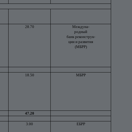
28.70
Междуна-
родный
банк реконструк-
ции и развития
(МБРР)
18.50
МБРР
47.20
3.00
ЕБРР