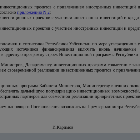
 инвестиционных проектов с привлечением иностранных инвестиций и
 согласно
приложению N 2
;
инвестиционных проектов с участием иностранных инвестиций и кредит
инвестиционных проектов с участием иностранных инвестиций и кредит
кономики и статистики Республики Узбекистан по мере утверждения в 
вующих источников финансирования включать вновь начинаемые 
в адресную программу строек Инвестиционной программы Республики У
 Министров, Департаменту инвестиционных программ совместно с заи
нием своевременной реализации инвестиционных проектов с привлечен
иционных программ Кабинета Министров, Министерству внешних эконо
обеспечить дальнейшую популяризацию инвестиционных возможностей,
ностранных партнеров для совместной реализации приоритетных проектов
нием настоящего Постановления возложить на Премьер-министра Республ
И.Каримов