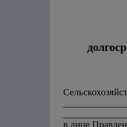
долгоср
Сельскохозяйс
_____________
_____________
в лице Правле