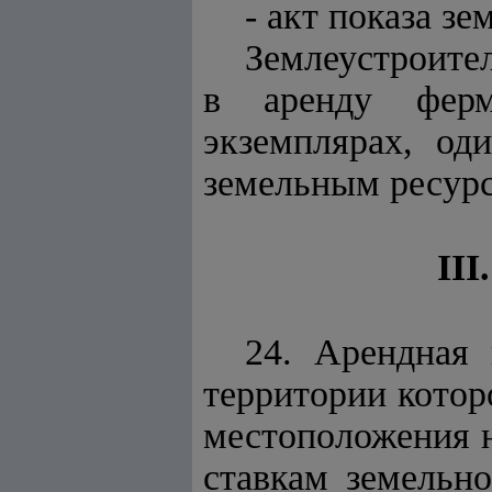
- акт показа зе
Землеустроите
в аренду ферм
экземплярах, од
земельным ресурса
II
24. Арендная 
территории котор
местоположения н
ставкам земельн