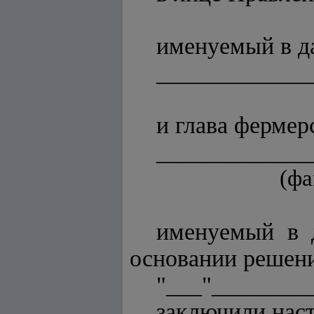
именуемый в д
_____________
и глава фермер
_____________
(фа
именуемый в д
основании решени
"___"_________
заключили нас