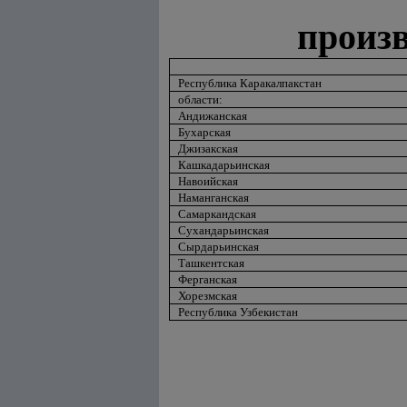
произв
Республика Каракалпакстан
области:
Андижанская
Бухарская
Джизакская
Кашкадарьинская
Навоийская
Наманганская
Самаркандская
Сухандарьинская
Сырдарьинская
Ташкентская
Ферганская
Хорезмская
Республика Узбекистан