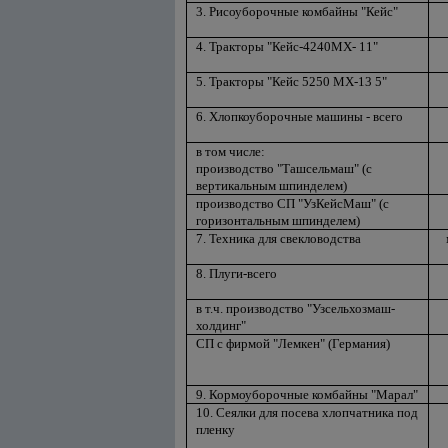
3. Рисоуборочные комбайны "Кейс"
4. Тракторы "Кейс-4240МХ- 11"
5. Тракторы "Кейс 5250 МХ-13 5"
6. Хлопкоуборочные машины - всего
в том числе:
производство "Ташсельмаш" (с
вертикальным шпинделем)
производство СП "УзКейсМаш" (с
горизонтальным шпинделем)
7. Техника для свекловодства
8. Плуги-всего
в т.ч. производство "Узсельхозмаш-
холдинг"
СП с фирмой "Лемкен" (Германия)
9. Кормоуборочные комбайны "Марал"
10. Сеялки для посева хлопчатника под
пленку