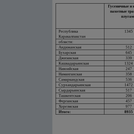
Гусеничные и 
пахотные тра
плугам
Республика
1345
Каракалпакстан
области:
Андижанская
512
Бухарская
645
Джизакская
339
Кашкадарьинская
1324
Навоийская
247
Наманганская
358
Самаркандская
536
Сурхандарьинская
1472
Сырдарьинская
517
Ташкентская
206
Ферганская
457
Хорезмская
977
Итого:
8935