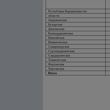
Республика Каракалпакстан
области:
Андижанская
Бухарская
Джизакская
Кашкадарьинская
Навоийская
Наманганская
Самаркандская
Сурхандарьинская
Сырдарьинская
Ташкентская
Ферганская
Хорезмская
Итого