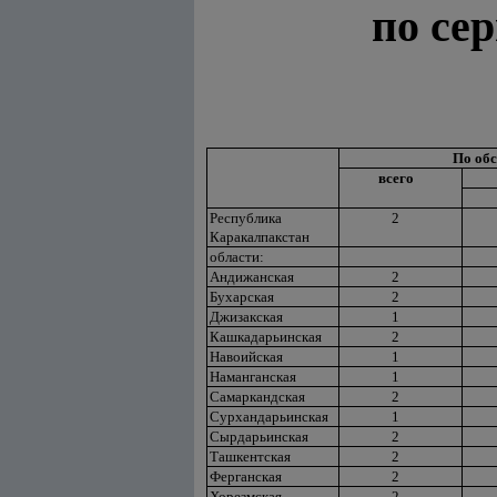
по се
По об
всего
Республика
2
Каракалпакстан
области:
Андижанская
2
Бухарская
2
Джизакская
1
Кашкадарьинская
2
Навоийская
1
Наманганская
1
Самаркандская
2
Сурхандарьинская
1
Сырдарьинская
2
Ташкентская
2
Ферганская
2
Хорезмская
2