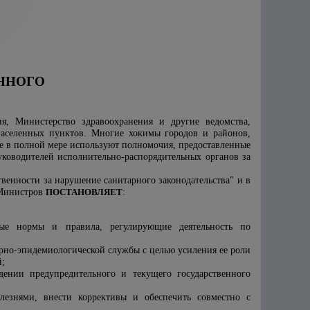
ННОГО
я, Министерство здравоохранения и другие ведомства,
аселенных пунктов. Многие хокимы городов и районов,
е в полной мере используют полномочия, предоставленные
уководителей исполнительно-распорядительных органов за
твенности за нарушение санитарного законодательства" и в
 Министров
ПОСТАНОВЛЯЕТ
:
ные нормы и правила, регулирующие деятельность по
рно-эпидемиологической службы с целью усиления ее роли
й;
дении предупредительного и текущего государственного
езнями, внести коррективы и обеспечить совместно с