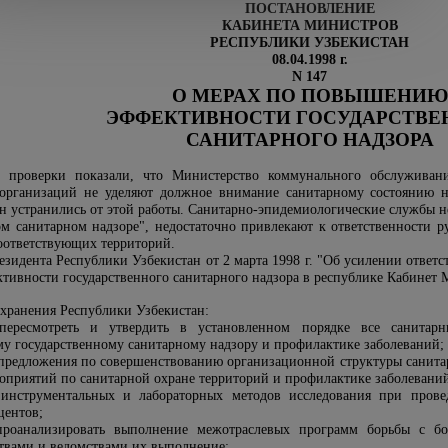
ПОСТАНОВЛЕНИЕ
КАБИНЕТА МИНИСТРОВ
РЕСПУБЛИКИ УЗБЕКИСТАН
08.04.1998 г.
N 147
О МЕРАХ
ПО ПОВЫШЕНИЮ
ЭФФЕКТИВНОСТИ
ГОСУДАРСТВЕ
САНИТАРНОГО
НАДЗОРА
 проверки показали, что Министерство коммунального обслуживани
 организаций не уделяют должное внимание санитарному состоянию н
н устранились от этой работы. Санитарно-эпидемиологические службы н
м санитарном надзоре", недостаточно привлекают к ответственности р
соответствующих территорий.
зидента Республики Узбекистан от 2 марта 1998 г. "Об усилении ответс
тивности государственного санитарного надзора в республике Кабинет
охранения Республики Узбекистан:
ересмотреть и утвердить в установленном порядке все санитар
у государственному санитарному надзору и профилактике заболеваний;
 предложения по совершенствованию организационной структуры санита
роприятий по санитарной охране территорий и профилактике заболевани
 инструментальных и лабораторных методов исследования при прове
центов;
роанализировать выполнение межотраслевых программ борьбы с бол
твами и ведомствами их выполнение;