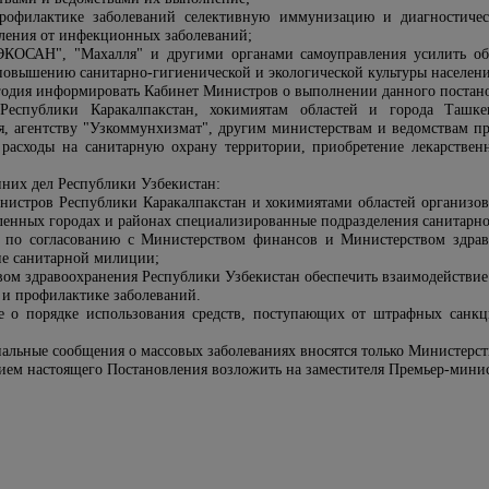
рофилактике заболеваний селективную иммунизацию и диагностичес
ления от инфекционных заболеваний;
ЭКОСАН", "Махалля" и другими органами самоуправления усилить об
овышению санитарно-гигиенической и экологической культуры населени
годия информировать Кабинет Министров о выполнении данного постан
Республики Каракалпакстан, хокимиятам областей и города Ташке
я, агентству "Узкоммунхизмат", другим министерствам и ведомствам п
 расходы на санитарную охрану территории, приобретение лекарствен
нних дел Республики Узбекистан:
нистров Республики Каракалпакстан и хокимиятами областей организова
ленных городах и районах специализированные подразделения санитарн
ть по согласованию с Министерством финансов и Министерством здра
ие санитарной милиции;
вом здравоохранения Республики Узбекистан обеспечить взаимодействи
 и профилактике заболеваний.
 о порядке использования средств, поступающих от штрафных санкци
иальные сообщения о массовых заболеваниях вносятся только Министерс
нием настоящего Постановления возложить на заместителя Премьер-мини