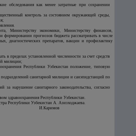
кие обследования как менее затратные при сохранении
щественный контроль за состоянием окружающей среды,
я;
овления.
нта, Министерству экономики, Министерству финансов,
ри формировании прогнозов бюджета рассматривать в числе
ных, диагностических препаратов, вакцин и профилактику
ть в пределах установленной численности за счет средств
ой милиции;
воохранения Республики Узбекистан положение, типовую
е подразделений санитарной милиции и санэпидстанций по
й за нарушение санитарного законодательства, согласно
твом здравоохранения Республики Узбекистан.
стра Республики Узбекистан А. Азизходжаева.
И.Каримов