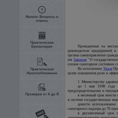
Налоги: Вопросы и
ответы
Практическая
Проведенные на местах
Бухгалтерия
руководители предприятий и
органы самоуправления гражда
им
Законом
"О государственно
плохое санитарное состояние 
Во исполнение
Указа
Пре
Практическое
Налогообложение
целях повышения роли и эффек
1. Министерству здраво
до 1 мая 1998 года п
предупредительному и текущем
Проверки от А до Я
в месячный срок внести
в системе государственных ме
довести использование
санитарного надзора до 70 про
в двухмесячный срок п
заинтересованными министерс