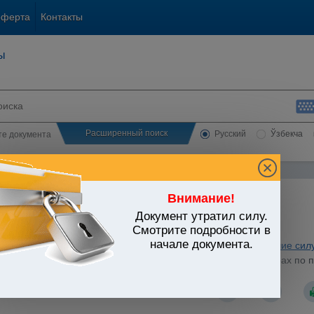
оферта
Контакты
ы
Расширенный поиск
Русский
Ўзбекча
сте документа
Внимание!
Документ утратил силу.
ЬСТВО УЗБЕКИСТАНА
Смотрите подробности в
начале документа.
охранение. Физическая культура и спорт. Туризм
/
Утратившие сил
стров Республики Узбекистан от 08.04.1998 г. N 147 "О мерах п