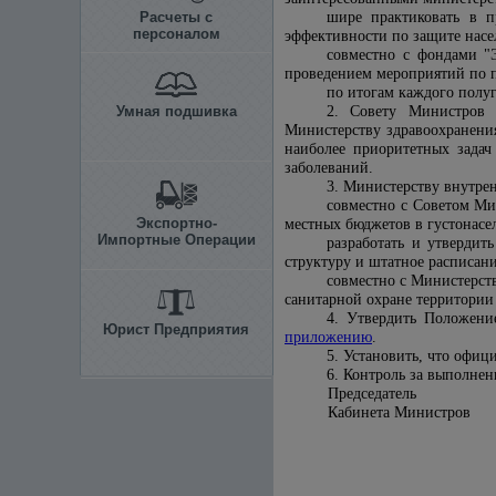
Расчеты с
шире практиковать в п
персоналом
эффективности по защите насе
совместно с фондами "
проведением мероприятий по п
по итогам каждого полу
Умная подшивка
2. Совету Министров 
Министерству здравоохранени
наиболее приоритетных задач
заболеваний.
3. Министерству внутре
совместно с Советом Ми
Экспортно-
местных бюджетов в густонасе
Импортные Операции
разработать и утверди
структуру и штатное расписан
совместно с Министерст
санитарной охране территории
4. Утвердить Положение
Юрист Предприятия
приложению
.
5. Установить, что офиц
6. Контроль за выполне
Председатель
Кабинета Министров