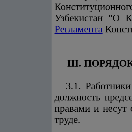
Конституционн
Узбекистан "О К
Регламента
Консти
III. ПОРЯД
3.1. Работник
должность предс
правами и несут 
труде.