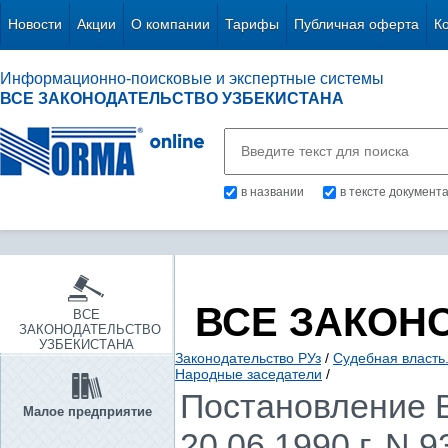
Новости
Акции
О компании
Тарифы
Публичная оферта
К
Информационно-поисковые и экспертные системы
ВСЕ ЗАКОНОДАТЕЛЬСТВО УЗБЕКИСТАНА
в названии
в тексте документ
ВСЕ ЗАКОН
ВСЕ
ЗАКОНОДАТЕЛЬСТВО
УЗБЕКИСТАНА
Законодательство РУз
/
Судебная власть
Народные заседатели
/
Постановление В
Малое предприятие
20.06.1990 г. N 