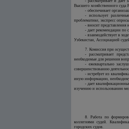
- рассматривает и дает
Высшего хозяйственного суда Р
- обеспечивает организ
- использует различны
проблематике, экспресс опросы 
- вносит представления 
- дает рекомендации по
- взаимодействует в хо
Узбекистан, Ассоциацией суд
7. Комиссия при осущес
- рассматривает предс
необходимые для решения вопр
- ежеквартально заслу
совершенствованию деятельно
- истребует из квалифи
иную информацию, необходиму
- дает квалификационны
изучению и использованию меж
8. Работа по формиров
коллегиями судей. Квалифика
городских судов.