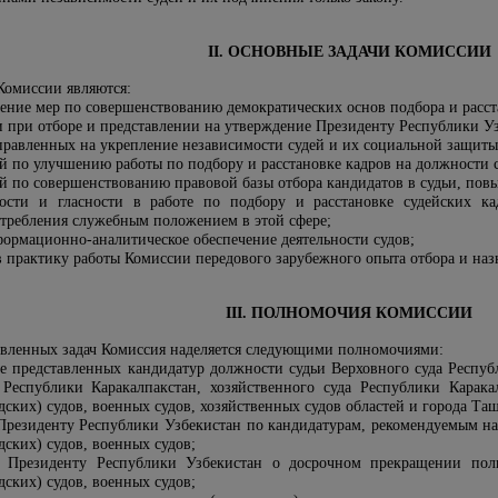
II. ОСНОВНЫЕ ЗАДАЧИ КОМИССИИ
Комиссии являются:
ление мер по совершенствованию демократических основ подбора и расст
и при отборе и представлении на утверждение Президенту Республики Уз
правленных на укрепление независимости судей и их социальной защиты
й по улучшению работы по подбору и расстановке кадров на должности 
ий по совершенствованию правовой базы отбора кандидатов в судьи, по
ности и гласности в работе по подбору и расстановке судейских ка
требления служебным положением в этой сфере;
формационно-аналитическое обеспечение деятельности судов;
в практику работы Комиссии передового зарубежного опыта отбора и наз
III. ПОЛНОМОЧИЯ КОМИССИИ
авленных задач Комиссия наделяется следующими полномочиями:
вие представленных кандидатур должности судьи Верховного суда Респу
 Республики Каракалпакстан, хозяйственного суда Республики Каракал
ких) судов, военных судов, хозяйственных судов областей и города Таш
 Президенту Республики Узбекистан по кандидатурам, рекомендуемым на
ских) судов, военных судов;
я Президенту Республики Узбекистан о досрочном прекращении полн
ских) судов, военных судов;