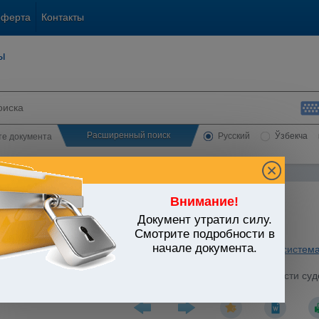
оферта
Контакты
ы
Расширенный поиск
Русский
Ўзбекча
сте документа
Внимание!
Документ утратил силу.
ЬСТВО УЗБЕКИСТАНА
Смотрите подробности в
начале документа.
ная власть. Правосудие
/
Утратившие силу акты
/
Судебная система
кационной комиссии по отбору и рекомендации на должности суд
.09.2001 г. N УП-2943)