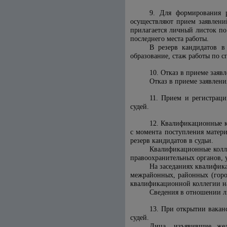
9. Для формирования р
осуществляют прием заявлени
прилагается личный листок по
последнего места работы.
В резерв кандидатов в
образование, стаж работы по с
10. Отказ в приеме зая
Отказ в приеме заявлен
11. Прием и регистраци
судей.
12. Квалификационные к
с момента поступления матери
резерв кандидатов в судьи.
Квалификационные колле
правоохранительных органов, 
На заседаниях квалифика
межрайонных, районных (город
квалификационной коллегии н
Сведения в отношении л
13. При открытии вакан
судей.
Лица, изъявившие жел