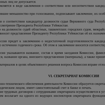
иных лиц не допускается.
ляется в виде заключения о соответствии или несоответствии кандид
ившие меньшинство при голосовании, подписывают заключение, их особо
и о соответствии кандидатур должности судьи Верховного суда Респуб
ассмотрение Президента Республики Узбекистан.
 на должности судей областных, ташкентских городских судов, межрайо
 вносит представление Президенту Республики Узбекистан об их назначе
иссия придет к заключению о недостаточной подготовленности кандид
о истечении годичного срока. Об этом в заключение вносится соответств
сии указываются название, состав и время заседания Комиссии, фамил
ся, название органа, внесшего представление (материалы), а также прин
материалов в целях объективного решения вопроса Комиссия вправе отло
VI. СЕКРЕТАРИАТ КОМИССИИ
нно-технического обеспечения деятельности Комиссии образуется секрет
идическим лицом, имеет самостоятельный счет в банке и печать.
ие трудовых договоров с сотрудниками секретариата осуществляется в у
м возлагает на одного из ведущих инспекторов секретариата функци