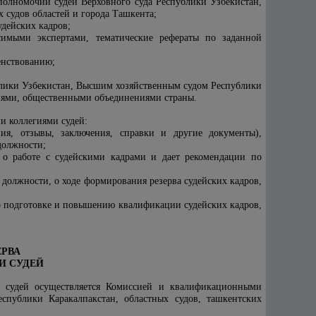
полномочий судей Верховного суда Республики Узбекистан,
 судов областей и города Ташкента;
дейских кадров;
исимыми экспертами, тематические рефераты по заданной
енствованию;
блики Узбекистан, Высшим хозяйственным судом Республики
иями, общественными объединениями страны.
и коллегиями судей:
ия, отзывы, заключения, справки и другие документы),
должности;
 о работе с судейскими кадрами и дает рекомендации по
должности, о ходе формирования резерва судейских кадров,
о подготовке и повышению квалификации судейских кадров,
ЕРВА
И СУДЕЙ
и судей осуществляется Комиссией и квалификационными
спублики Каракалпакстан, областных судов, ташкентских