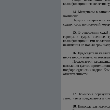
квалификационная коллегия су
14. Материалы в отноше
Комиссию.
Наряду с материалами н
судьях, срок полномочий котор
15. В отношении судей 
городских судов, военных 
квалификационными коллегиям
назначения на новый срок нап
16. Председатели квали
несут персональную ответствен
Председатели квалифика
выявления фактов протекцион
подборе судейских кадров Ко
ответственности.
17. Комиссия образуетс
заместителя председателя и чл
18. Председатель Комисс