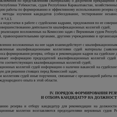
 заключения по представлениям (материалам) о досрочном прекращении 
еспублики Узбекистан, судов Республики Каракалпакстан, хозяйственных
ацию работы по формированию и эффективному использованию резерва су
е методы изучения кандидатов (собеседование, тестирование незав
и т.д.);
на недостатки в работе с судейскими кадрами, предложения по ее соверш
 совершенствованию деятельности квалификационных коллегий судей;
де реализации возложенных на Комиссию задач с Верховным судом Респу
ей, правоохранительными органами, другими учреждениями и организац
твлении возложенных на нее задач взаимодействует с квалификационным
тавленные квалификационными коллегиями судей материалы (заявлен
оса формирования резерва, отбора и рекомендации кадров на судейские 
шивает информацию председателей квалификационных коллегий судей
сти соответствующих квалификационных коллегий судей;
кационных коллегий судей информацию о наличии вакансий на судейские 
ю для решения стоящих перед Комиссией задач;
м коллегиям судей иные поручения, связанные с организацией работы п
дународного опыта в этой области.
IV. ПОРЯДОК ФОРМИРОВАНИЯ РЕЗ
И ОТБОРА КАНДИДАТУР НА ДОЛЖНОСТ
анию резерва и отбору кандидатур для рекомендации на должност
ционные коллегии возглавляются председателями верховных судов Ре