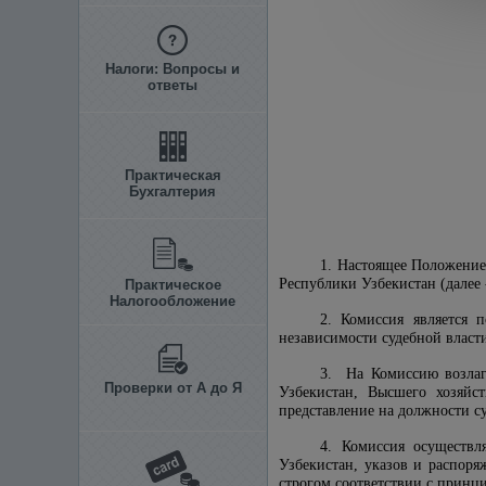
Налоги: Вопросы и
ответы
Практическая
Бухгалтерия
1. Настоящее Положение
Республики Узбекистан (далее 
Практическое
Налогообложение
2. Комиссия является 
независимости судебной власт
3. На Комиссию возлага
Проверки от А до Я
Узбекистан, Высшего хозяйст
представление на должности с
4. Комиссия осуществл
Узбекистан, указов и распор
строгом соответствии с принц