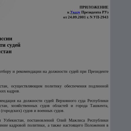
ПРИЛОЖЕНИЕ
к
Указу
Президента РУз
от 24.09.2001 г. N УП-2943
иссии
ти судей
истан
отбору и рекомендации на должности судей при Президенте
истан, осуществляющим политику обеспечения подлинной
ких кадров.
мендация на должности судей Верховного суда Республики
стан, хозяйственных судов областей и города Ташкента,
(городских) судов и военных судов.
ки Узбекистан, постановлений Олий Мажлиса Республики
ение кадровой политики, а также настоящего Положения в