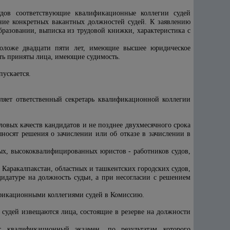
удов соответствующие квалификационные коллегии судей
ние конкретных вакантных должностей судей. К заявлению
бразовании, выписка из трудовой книжки, характеристика с
моложе двадцати пяти лет, имеющие высшее юридическое
быть приняты лица, имеющие судимость.
ускается.
ляет ответственный секретарь квалификационной коллегии
овых качеств кандидатов и не позднее двухмесячного срока
носят решения о зачислении или об отказе в зачислении в
ых, высококвалифицированных юристов - работников судов,
 Каракалпакстан, областных и ташкентских городских судов,
идатуре на должность судьи, а при несогласии с решением
ификационными коллегиями судей в Комиссию.
судей извещаются лица, состоящие в резерве на должности
 квалификационный экзамен, по результатам которого