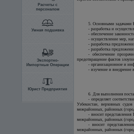
Расчеты с
персоналом
5. Основными задачами 
- разработка и осуществ
Умная подшивка
- обеспечение законност
- осуществление мер, на
- разработка предложени
- разработка предложен
- обеспечение прозрач
предотвращение фактов злоупо
Экспортно-
- организационное и ин
Импортные Операции
- изучение и внедрение 
Юрист Предприятия
6. Для выполнения пост
- определяет соответст
Узбекистан, верховных судов
межрайонных, районных (городс
- вносит представления
межрайонных, районных (город
- вносит представлени
межрайонных, районных (город