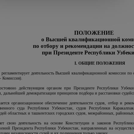
ПОЛОЖЕНИЕ
о Высшей квалификационной ком
по отбору и рекомендации на должнос
при Президенте Республики Узбек
I. ОБЩИЕ ПОЛОЖЕНИЯ
 регламентирует деятельность Высшей квалификационной комиссии по 
- Комиссия).
постоянно действующим органом при Президенте Республики Узбек
и, дальнейшей демократизации принципов подбора и расстановки судейс
ется организационное обеспечение деятельности судов, отбор и реко
венного суда Республики Узбекистан, судов Республики Каракалпак
удей областных и ташкентских городских судов, межрайонных, районных 
яет свою деятельность на основе Конституции и законов Республи
яжений Президента Республики Узбекистан, направленных на осуществл
ипами независимости судей и их подчинения только закону.