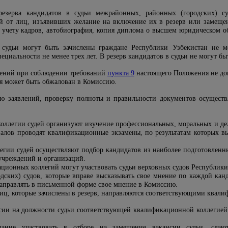
езерва кандидатов в судьи межрайонных, районных (городских) с
й от лиц, изъявивших желание на включение их в резерв или замеще
 учету кадров, автобиография, копия диплома о высшем юридическом о
 судьи могут быть зачислены граждане Республики Узбекистан не 
пециальности не менее трех лет. В резерв кандидатов в судьи не могут 
влений при соблюдении требований
пункта 9
настоящего Положения не доп
ия может быть обжалован в Комиссию.
ю заявлений, проверку полноты и правильности документов осуществ
оллегии судей организуют изучение профессиональных, моральных и дел
алов проводят квалификационные экзамены, по результатам которых вы
гии судей осуществляют подбор кандидатов из наиболее подготовленн
учреждений и организаций.
ционных коллегий могут участвовать судьи верховных судов Республики
ских) судов, которые вправе высказывать свое мнение по каждой канд
аправлять в письменной форме свое мнение в Комиссию.
иц, которые зачислены в резерв, направляются соответствующими квал
сии на должности судьи соответствующей квалификационной коллегией 
ание участвовать в отборе на замещение вакансии судьи, сдают