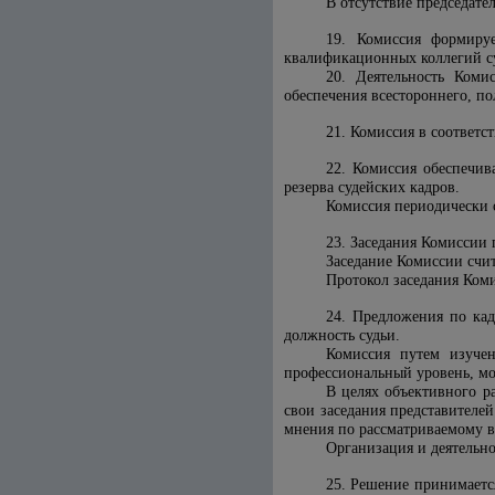
В отсутствие председате
19. Комиссия формируе
квалификационных коллегий с
20. Деятельность Коми
обеспечения всестороннего, п
21. Комиссия в соответс
22. Комиссия обеспечи
резерва судейских кадров.
Комиссия периодически 
23. Заседания Комиссии
Заседание Комиссии счи
Протокол заседания Ком
24. Предложения по кад
должность судьи.
Комиссия путем изучен
профессиональный уровень, мо
В целях объективного р
свои заседания представителе
мнения по рассматриваемому в
Организация и деятельно
25. Решение принимаетс