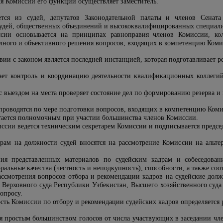
ля Комиссии его функции осуществляет заместитель.
тся из судей, депутатов Законодательной палаты и членов Сенат
удей, общественных объединений и высококвалифицированных специалис
ссии основывается на принципах равноправия членов Комиссии, ко
олного и объективного решения вопросов, входящих в компетенцию Коми
твии с законом является последней инстанцией, которая подготавливает 
вает контроль и координацию деятельности квалификационных коллег
с выездом на места проверяет состояние дел по формированию резерва 
 проводятся по мере подготовки вопросов, входящих в компетенцию Коми
тается полномочным при участии большинства членов Комиссии.
иссии ведется техническим секретарем Комиссии и подписывается предсе
рам на должности судей вносятся на рассмотрение Комиссии на альте
ия представленных материалов по судейским кадрам и собеседовани
ральные качества (честность и неподкупность), способности, а также с
ассмотрения вопросов отбора и рекомендации кадров на судейские долж
й Верховного суда Республики Узбекистан, Высшего хозяйственного суд
опросу.
сть Комиссии по отбору и рекомендации судейских кадров определяется 
я простым большинством голосов от числа участвующих в заседании ч