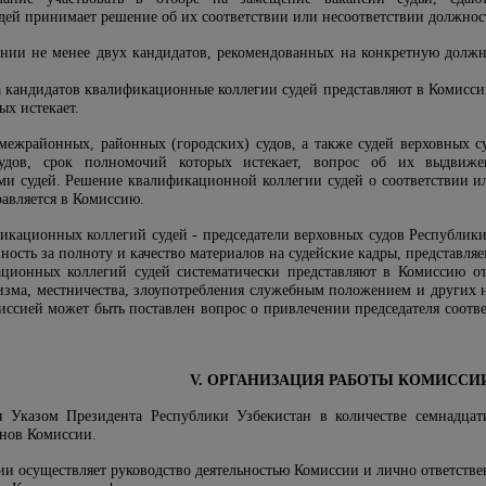
дей принимает решение об их соответствии или несоответствии должнос
нии не менее двух кандидатов, рекомендованных на конкретную должно
а кандидатов квалификационные коллегии судей представляют в Комисси
ых истекает.
межрайонных, районных (городских) судов, а также судей верховных с
судов, срок полномочий которых истекает, вопрос об их выдвиже
и судей. Решение квалификационной коллегии судей о соответствии ил
равляется в Комиссию.
фикационных коллегий судей - председатели верховных судов Республики
ность за полноту и качество материалов на судейские кадры, представля
ционных коллегий судей систематически представляют в Комиссию от
изма, местничества, злоупотребления служебным положением и других 
миссией может быть поставлен вопрос о привлечении председателя соо
V. ОРГАНИЗАЦИЯ РАБОТЫ КОМИССИ
я Указом Президента Республики Узбекистан в количестве семнадцати
енов Комиссии.
ии осуществляет руководство деятельностью Комиссии и лично ответств