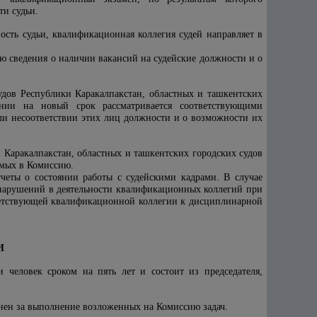
ти судьи.
сть судьи, квалификационная коллегия судей направляет в
ю сведения о наличии вакансий на судейские должности и о
удов Республики Каракалпакстан, областных и ташкентских
нии на новый срок рассматривается соответствующими
и несоответствии этих лиц должности и о возможности их
 Каракалпакстан, областных и ташкентских городских судов
емых в Комиссию.
четы о состоянии работы с судейскими кадрами. В случае
нарушений в деятельности квалификационных коллегий при
тветствующей квалификационной коллегии к дисциплинарной
И
 человек сроком на пять лет и состоит из председателя,
енен за выполнение возложенных на Комиссию задач.