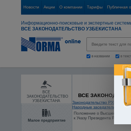
Новости
Акции
О компании
Тарифы
Публичная 
Информационно-поисковые и экспертные систем
ВСЕ ЗАКОНОДАТЕЛЬСТВО УЗБЕКИСТАНА
в названии
в тек
ВСЕ
ВСЕ ЗАКОНОДАТЕЛ
ЗАКОНОДАТЕЛЬСТВО
УЗБЕКИСТАНА
Законодательство РУз
/
Судеб
Народные заседатели
/
Положение о Высшей квалифи
к Указу Президента РУз от 24
Малое предприятие