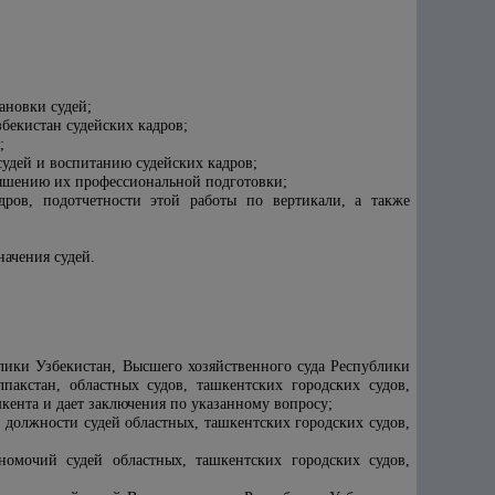
ановки судей;
бекистан судейских кадров;
;
судей и воспитанию судейских кадров;
вышению их профессиональной подготовки;
дров, подотчетности этой работы по вертикали, а также
начения судей.
блики Узбекистан, Высшего хозяйственного суда Республики
пакстан, областных судов, ташкентских городских судов,
кента и дает заключения по указанному вопросу;
 должности судей областных, ташкентских городских судов,
омочий судей областных, ташкентских городских судов,