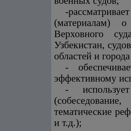
военных судов;
-рассматрив
(материалам) 
Верховного суд
Узбекистан, судо
областей и города
- обеспечив
эффективному исп
- используе
(собеседовани
тематические реф
и т.д.);