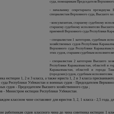
суда, помощникам Председателя Верховного
- начальнику секретариата президиума В
специалистам Верховного суда, Высшего хоз
- консультантам, старшему судебному испол
старшему судебному исполнителю Высшего х
приемной Верховного суда Республики Карак
- специалистам 1 категории, судебным исп
хозяйственных судов Республики Каракалпа
Верховного суда Республики Каракалпакста
этих судов, старшим судебным исполнителя
- специалистам 2 категории Высшего хозя
Республики Каракалпакстан, областей и го
Каракалпакстан, областей и города Таш
(городских) судов, судебным исполнителям.
ка юстиции 1, 2 и 3 класса, а также юриста 1, 2 и 3 класса присваиваютс
 суда Республики Узбекистан и военных судов - Председателем Верховно
ных судов - Председателем Высшего хозяйственного суда ;
дов - Министром юстиции Республики Узбекистан.
аждом классном чине составляют для юристов 3, 2, 1 класса - 2,5 года,
ние работникам судов классного чина до чина советника юстиции 1 кла