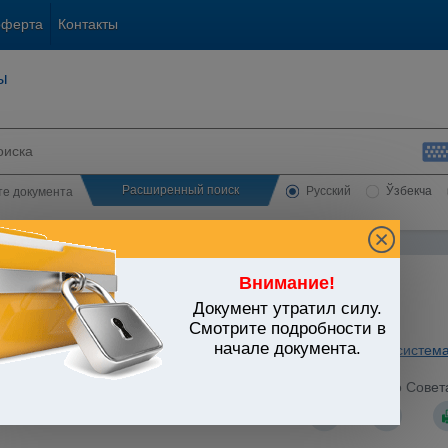
оферта
Контакты
ы
Расширенный поиск
Русский
Ўзбекча
сте документа
Внимание!
Документ утратил силу.
ЬСТВО УЗБЕКИСТАНА
Смотрите подробности в
начале документа.
ная власть. Правосудие
/
Утратившие силу акты
/
Судебная система
работников судов (Утверждено Постановлением Верховного Совета Р