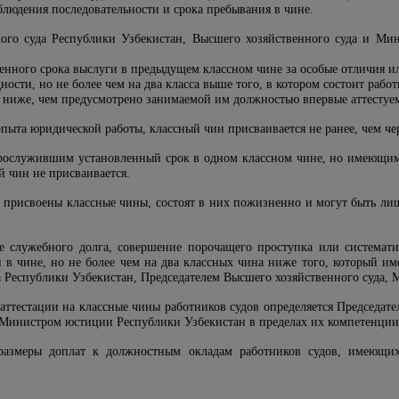
блюдения последовательности и срока пребывания в чине.
ного суда Республики Узбекистан, Высшего хозяйственного суда и Ми
ленного срока выслуги в предыдущем классном чине за особые отличия и
дности, но не более чем на два класса выше того, в котором состоит ра
н ниже, чем предусмотрено занимаемой им должностью впервые аттестуе
ыта юридической работы, классный чин присваивается не ранее, чем чер
прослужившим установленный срок в одном классном чине, но имеющим
й чин не присваивается.
м присвоены классные чины, состоят в них пожизненно и могут быть ли
е служебного долга, совершение порочащего проступка или системат
 в чине, но не более чем на два классных чина ниже того, который и
а Республики Узбекистан, Председателем Высшего хозяйственного суда,
аттестации на классные чины работников судов определяется Председат
 Министром юстиции Республики Узбекистан в пределах их компетенции
размеры доплат к должностным окладам работников судов, имеющи