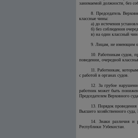
занимаемой должности, без со
8. Председатель Верхов
классные чины:
а) до истечения установ
б) без соблюдения очере
в) на один классный чи
9. Лицам, не имеющим оп
10. Работникам судов, 
поведении, очередной классны
11. Работникам, которы
с работой в органах судов.
12. За грубое нарушени
работник может быть понижен
Председателем Верховного суд
13. Порядок проведения 
Высшего хозяйственного суда,
14. Знаки различия и 
Республики Узбекистан.