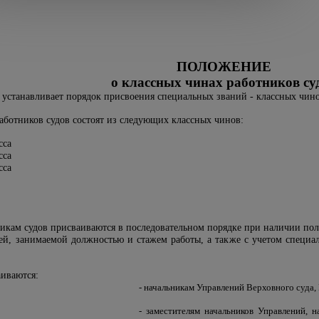
ПОЛОЖЕНИЕ
о классных чинах работников су
 устанавливает порядок присвоения специальных званий - классных чино
аботников судов состоят из следующих классных чинов:
сса
сса
сса
никам судов присваиваются в последовательном порядке при наличии по
ией, занимаемой должностью и стажем работы, а также с учетом специ
аиваются:
- начальникам Управлений Верховного суда,
- заместителям начальников Управлений, 