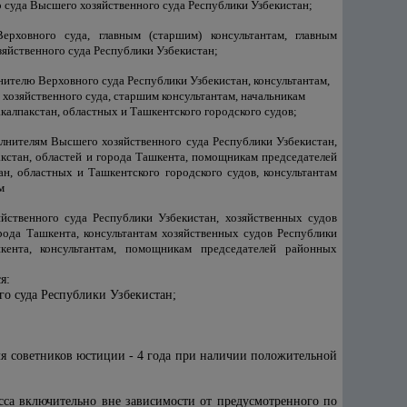
 суда Высшего хозяйственного суда Республики Узбекистан;
ерховного суда, главным (старшим) консультантам, главным
яйственного суда Республики Узбекистан;
нителю Верховного суда Республики Узбекистан, консультантам,
озяйственного суда, старшим консультантам, начальникам
алпакстан, областных и Ташкентского городского судов;
олнителям Высшего хозяйственного суда Республики Узбекистан,
кстан, областей и города Ташкента, помощникам председателей
н, областных и Ташкентского городского судов, консультантам
м
йственного суда Республики Узбекистан, хозяйственных судов
рода Ташкента, консультантам хозяйственных судов Республики
кента, консультантам, помощникам председателей районных
я:
го суда Республики Узбекистан;
 для советников юстиции - 4 года при наличии положительной
сса включительно вне зависимости от предусмотренного по