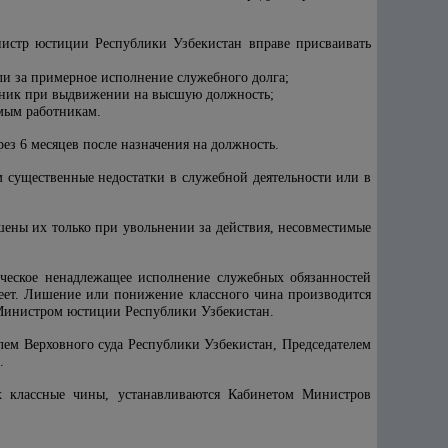
нистр юстиции Республики Узбекистан вправе присваивать
ли за примерное исполнение служебного долга;
ботник при выдвижении на высшую должность;
мым работникам.
ез 6 месяцев после назначения на должность.
 существенные недостатки в служебной деятельности или в
шены их только при увольнении за действия, несовместимые
ическое ненадлежащее исполнение служебных обязанностей
меет. Лишение или понижение классного чина производится
 Министром юстиции Республики Узбекистан.
елем Верховного суда Республики Узбекистан, Председателем
.
х классные чины, устанавливаются Кабинетом Министров