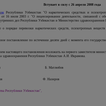
Вступает в силу с 26 апреля 2008 года
ном
Республики Узбекистан "О наркотических средствах и психотро
 от 16 июля 2003 г. "О лицензировании деятельности, связанной с об
нутренних дел Республики Узбекистан и Министерство здравоохранения
е о порядке перевозки наркотических средств, психотропных веществ
анное постановление по истечении десяти дней с момента его государс
ием настоящего постановления возложить на первого заместителя минис
ра здравоохранения Республики Узбекистан А.И. Икрамова.
ренних дел Б. Матлюбов
воохранения Ф. Назиров
тва Республики Узбекистан",