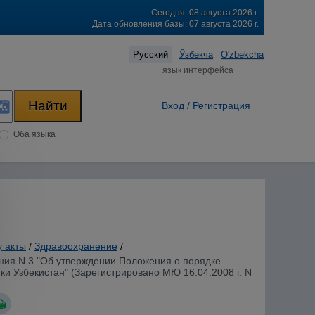
Сегодня: 08 августа 2026 г.
Дата обновления базы: 07 августа 2026 г.
Русский
Ўзбекча
O'zbekcha
язык интерфейса
Вход / Регистрация
Оба языка
у акты
/
Здравоохранение
/
ения N 3 "Об утверждении Положения о порядке
ки Узбекистан" (Зарегистрировано МЮ 16.04.2008 г. N