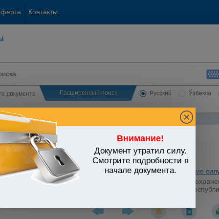
оферта
Контакты
ы
Расширенный поиск
Русский
Ўзбекча
сте документа
Внимание!
Документ утратил силу.
ЬСТВО УЗБЕКИСТАНА
Смотрите подробности в
начале документа.
охранение. Физическая культура и спорт. Туризм
/
Утратившие сил
 г. Министерства внутренних дел N 4 и Министерства здравоохран
дств, психотропных веществ и прекурсоров на территории Республи