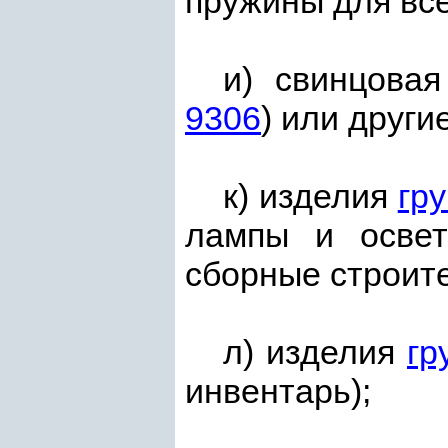
пружины для все
и) свинцовая
9306
) или други
к) изделия
гр
лампы и освет
сборные строите
л) изделия
гр
инвентарь);