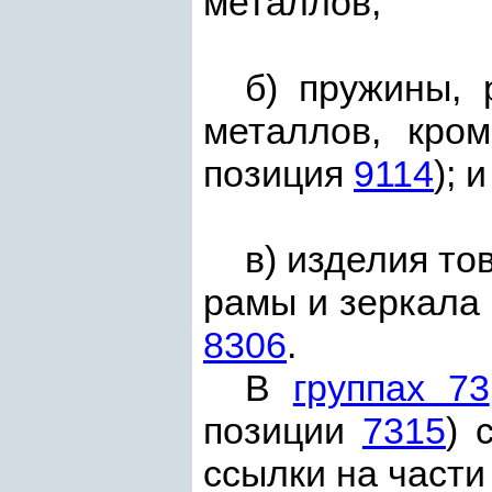
металлов;
б) пружины, 
металлов, кро
позиция
9114
); и
в) изделия т
рамы и зеркала
8306
.
В
группах 73
позиции
7315
) 
ссылки на част