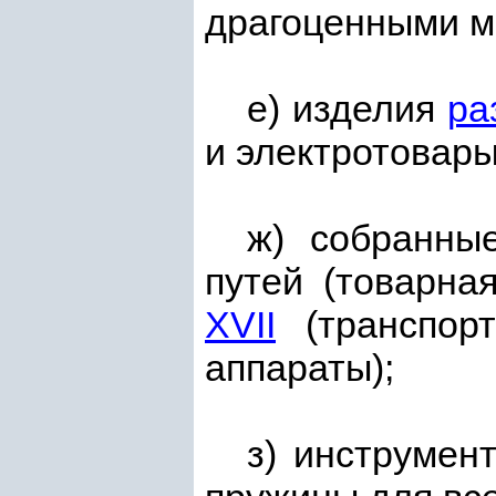
драгоценными м
е) изделия
ра
и электротовары
ж) собранны
путей (товарна
XVII
(транспорт
аппараты);
з) инструмен