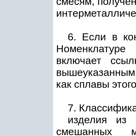
смесям, получе
интерметалличе
6. Если в ко
Номенклатуре
включает ссыл
вышеуказанны
как сплавы этог
7. Классифик
изделия из 
смешанных ма