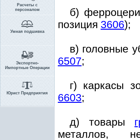
Расчеты с
б) ферроцери
персоналом
позиция
3606
);
Умная подшивка
в) головные 
6507
;
Экспортно-
Импортные Операции
г) каркасы з
Юрист Предприятия
6603
;
д) товары
металлов, н