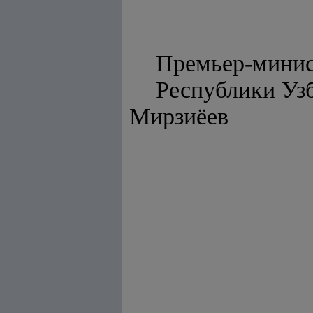
Премьер-мини
Респуб
Мирзиёев