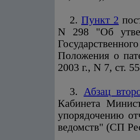
2.
Пункт 2
пост
N 298 "Об утве
Государственног
Положения о пат
2003 г., N 7, ст. 5
3.
Абзац втор
Кабинета Минист
упорядочению от
ведомств" (СП Рес