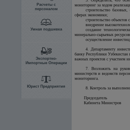
3. Определить, что ос
Расчеты с
мониторинг за ходом реализац
персоналом
строительство базовых
сферах экономики;
строительство объектов 
внедрение высокотехнол
Умная подшивка
создание технологичес
минерально-сырьевых ресурсов
осуществление инвестиц
4. Департаменту инвес
банку Республики Узбекистан 
Экспортно-
важных проектов с участием 
Импортные Операции
7. Возложить на руков
министерств и ведомств персо
мониторинга.
Юрист Предприятия
8. Контроль за выполне
Председатель
Кабинета Министров