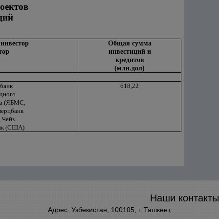
оектов
ций
инвестор
Общая сумма
тор
инвестиций и
кредитов
(млн.дол)
банк
618,22
дного
а (ЯБМС,
мерцбанк
, Чейз
нк (США)
Наши контакты
Адрес: Узбекистан, 100105, г. Ташкент,