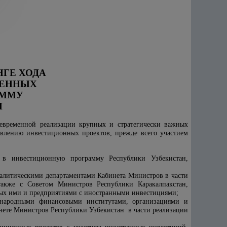
ГЕ ХОДА
ЧЕННЫХ
АММУ
Н
евременной реализации крупных и стратегически важных
твлению инвестиционных проектов, прежде всего участием
х в инвестиционную программу Республики Узбекистан,
алитическими департаментами Кабинета Министров в части
акже с Советом Министров Республики Каракалпакстан,
ных ими и предприятиями с иностранными инвестициями;
ународными финансовыми институтами, организациями и
нете Министров Республики Узбекистан в части реализации