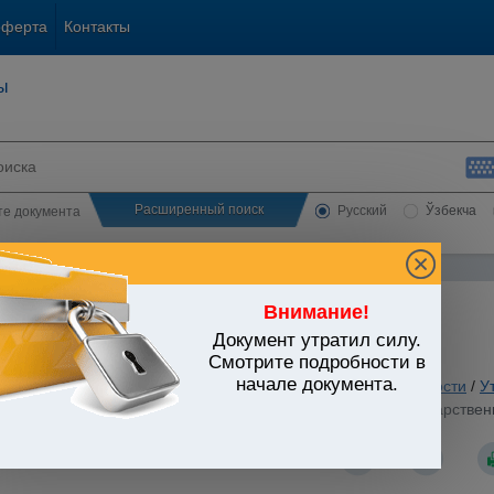
оферта
Контакты
ы
Расширенный поиск
Русский
Ўзбекча
сте документа
Внимание!
Документ утратил силу.
ЬСТВО УЗБЕКИСТАНА
Смотрите подробности в
начале документа.
 вопросы хозяйственной и предпринимательской деятельности
/
У
стров Республики Узбекистан от 04.01.2000 г. N 1 "О государстве
ю программу Республики Узбекистан"