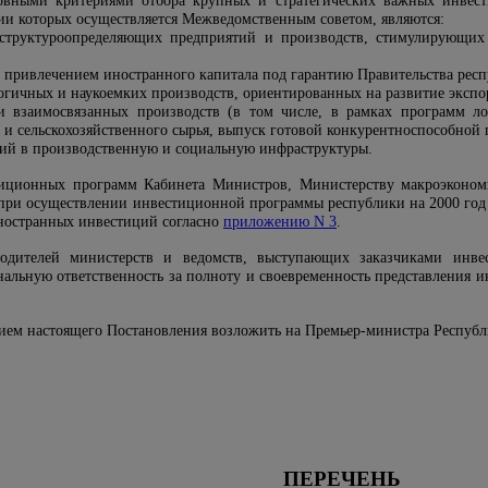
новными критериями отбора крупных и стратегических важных инвес
ии которых осуществляется Межведомственным советом, являются:
, структуроопределяющих предприятий и производств, стимулирующих
с привлечением иностранного капитала под гарантию Правительства рес
огичных и наукоемких производств, ориентированных на развитие экспо
ки взаимосвязанных производств (в том числе, в рамках программ л
 и сельскохозяйственного сырья, выпуск готовой конкурентноспособной
ий в производственную и социальную инфраструктуры.
тиционных программ Кабинета Министров, Министерству макроэконом
при осуществлении инвестиционной программы республики на 2000 год 
иностранных инвестиций согласно
приложению N 3
.
одителей министерств и ведомств, выступающих заказчиками инве
нальную ответственность за полноту и своевременность представления 
нием настоящего Постановления возложить на Премьер-министра Республ
ПЕРЕЧЕНЬ