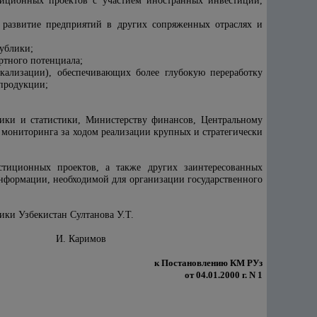
тиционных проектов с участием иностранных инвестиций,
 развитие предприятий в других сопряженных отраслях и
публики;
ртного потенциала;
окализации), обеспечивающих более глубокую переработку
 продукции;
ики и статистики, Министерству финансов, Центральному
мониторинга за ходом реализации крупных и стратегически
стиционных проектов, а также других заинтересованных
информации, необходимой для организации государственного
ики Узбекистан Султанова У.Т.
И. Каримов
к Постановлению КМ РУз
от 04.01.2000 г. N 1