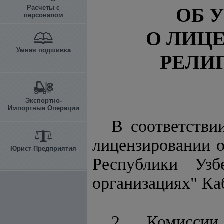
Расчеты с
ОБ 
персоналом
О ЛИЦ
Умная подшивка
РЕЛИ
Экспортно-
Импортные Операции
В соответств
лицензировании 
Юрист Предприятия
Республики Узб
организациях" К
2. Комиссии