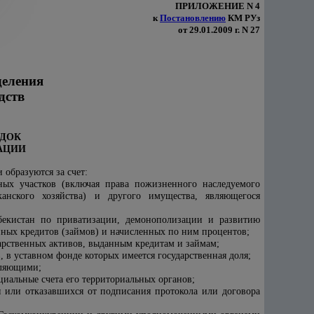
ПРИЛОЖЕНИЕ N 4
к
Постановлению
КМ РУз
от 29.01.2009 г. N 27
деления
дств
ЯДОК
АЦИИ
 образуются за счет:
ных участков (включая права пожизненного наследуемого
анского хозяйства) и другого имущества, являющегося
бекистан по приватизации, демонополизации и развитию
нных кредитов (займов) и начисленных по ним процентов;
рственных активов, выданным кредитам и займам;
 в уставном фонде которых имеется государственная доля;
вляющими;
иальные счета его территориальных органов;
я или отказавшихся от подписания протокола или договора