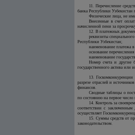
11. Перечисление средс
банка Республики Узбекистан 
Физические лица, не име
Внесенные в счет оплат
начисленной пени за просрочк
12. В платежных докумен
реквизиты специального
Республики Узбекистан;
наименование платежа в 
основание перечисления
наименование государств
Номер счета и другие 
государственного актива или 
13. Госкомконкуренции 
разрезе отраслей и источнико
финансов.
Сводные таблицы о пост
по состоянию на первое число 
14. Контроль за своевре
соответствии с заключенным 
осуществляет Госкомконкуренци
15. Суммы средств от п
законодательством.