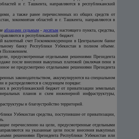
областей и г. Ташкента, направляются в республиканский
щими, а также ранее перечисленных из общих средств от
тан, хокимиятам областей и г. Ташкента, направляются в
ые
абзацами седьмым
-
десятым
настоящего пункта, средства,
правляются в республиканский бюджет.
ный валютный счет Госкомконкуренции в Центральном банке
альному банку Республики Узбекистан в полном объеме.
им Положением.
цели, предусмотренные отдельными решениями Президента
одаже после внесения выкупных платежей (включая пени в
и иное не предусмотрено отдельными решениями Президента
отренных законодательством, аккумулируются на специальном
и и распределяются в следующем порядке:
вших в республиканский бюджет от приватизации земельных
генеральных планов и схем инженерной инфраструктуры,
раструктуры и благоустройство территорий.
блики Узбекистан средства, поступившие от приватизации,
ть.
жащие перечислению на цели, предусмотренные отдельными
аправляются на указанные цели после внесения выкупных
ельными решениями Президента Республики Узбекистан или