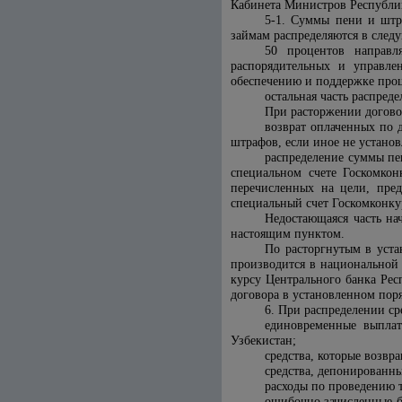
Кабинета Министров Республи
5-1. Суммы пени и штр
займам распределяются в след
50 процентов направл
распорядительных и управле
обеспечению и поддержке проц
остальная часть распреде
При расторжении догово
возврат оплаченных по 
штрафов, если иное не устано
распределение суммы пе
специальном счете Госкомкон
перечисленных на цели, пре
специальный счет Госкомконку
Недостающаяся часть на
настоящим пунктом.
По расторгнутым в уста
производится в национальной 
курсу Центрального банка Рес
договора в установленном поря
6. При распределении ср
единовременные выплат
Узбекистан;
средства, которые возв
средства, депонированны
расходы по проведению т
ошибочно зачисленные б