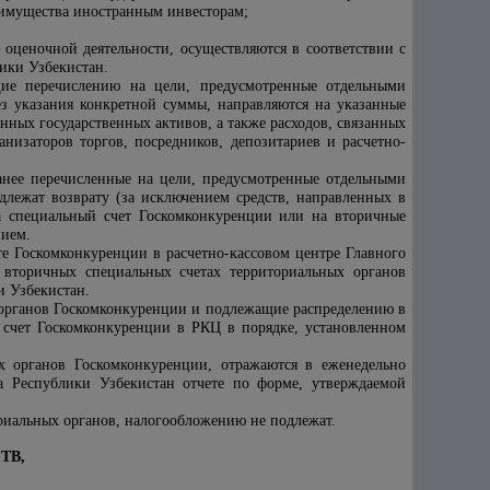
 имущества иностранным инвесторам;
оценочной деятельности, осуществляются в соответствии с
ики Узбекистан.
щие перечислению на цели, предусмотренные отдельными
з указания конкретной суммы, направляются на указанные
ных государственных активов, а также расходов, связанных
анизаторов торгов, посредников, депозитариев и расчетно-
ранее перечисленные на цели, предусмотренные отдельными
лежат возврату (за исключением средств, направленных в
а специальный счет Госкомконкуренции или на вторичные
нием.
е Госкомконкуренции в расчетно-кассовом центре Главного
 вторичных специальных счетах территориальных органов
и Узбекистан.
 органов Госкомконкуренции и подлежащие распределению в
счет Госкомконкуренции в РКЦ в порядке, установленном
х органов Госкомконкуренции, отражаются в еженедельно
а Республики Узбекистан отчете по форме, утверждаемой
ориальных органов, налогообложению не подлежат.
ТВ,