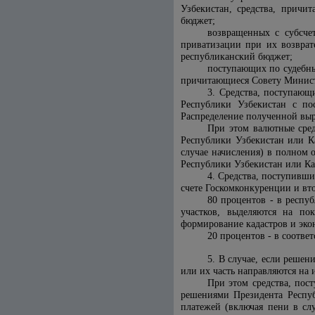
Узбекистан, средства, причи
бюджет;
возвращенных с субсче
приватизации при их возврат
республиканский бюджет;
поступающих по судебны
причитающиеся Совету Министр
3. Средства, поступающ
Республики Узбекистан с по
Распределение полученной выр
При этом валютные сре
Республики Узбекистан или К
случае начисления) в полном 
Республики Узбекистан или К
4. Средства, поступивши
счете Госкомконкуренции и вт
80 процентов - в респу
участков, выделяются на по
формирование кадастров и эко
20 процентов - в соотве
5. В случае, если реше
или их часть направляются на 
При этом средства, пос
решениями Президента Респуб
платежей (включая пени в сл