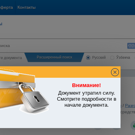
оферта
Контакты
ы
Расширенный поиск
Русский
Ўзбекча
сте документа
Внимание!
Документ утратил силу.
ЬСТВО УЗБЕКИСТАНА
Смотрите подробности в
начале документа.
анское и семейное законодательство
/
Утратившие силу акты
/
Разг
поступления, распределения и контроля за использованием средст