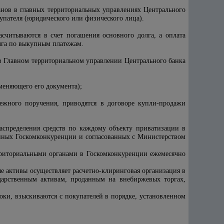
анов в главных территориальных управлениях Центрального
пателя (юридического или физического лица).
асчитываются в счет погашения основного долга, а оплата
олга по выкупным платежам.
 в Главном территориальном управлении Центрального банка
меняющего его документа);
тежного поручения, приводятся в договоре купли-продажи
аспределения средств по каждому объекту приватизации в
денных Госкомконкуренции и согласованных с Министерством
рриториальными органами в Госкомконкуренции ежемесячно
ые активы осуществляет расчетно-клиринговая организация в
ударственным активам, проданным на внебиржевых торгах,
оки, взыскиваются с покупателей в порядке, установленном