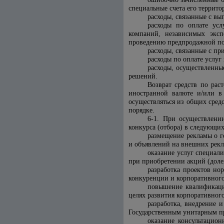
специальные счета его террито
расходы, связанные с вы
расходы по оплате усл
компаний, независимых эксп
проведению предпродажной по
расходы, связанные с пр
расходы по оплате услу
расходы, осуществленны
решений.
Возврат средств по рас
иностранной валюте и/или в
осуществляться из общих сред
порядке.
6-1. При осуществлени
конкурса (отбора) в следующих
размещение рекламы о г
и объявлений на внешних рекл
оказание услуг специал
при приобретении акций (долей
разработка проектов но
конкуренции и корпоративног
повышение квалификации
целях развития корпоративног
разработка, внедрение 
Государственным унитарным п
оказание консультацио