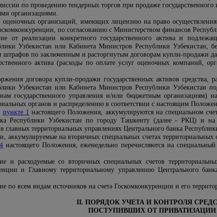
миссии по проведению тендерных торгов при продаже государственного
ыми организациями.
г оценочных организаций, имеющих лицензию на право осуществления 
скомконкуренции, по согласованию с Министерством финансов Республ
шие от реализации конкретного государственного актива и подлежа
лики Узбекистан или Кабинета Министров Республики Узбекистан, бе
и штрафов по заключенным и расторгнутым договорам купли-продажи дан
рственного актива (расходы по оплате услуг оценочных компаний, орг
оржения договора купли-продажи государственных активов средства, 
лики Узбекистан или Кабинета Министров Республики Узбекистан под
анам государственного управления и/или бюджетным организациям) н
ориальных органов и распределению в соответствии с настоящим Положе
в
пункте 1
настоящего Положения, аккумулируются на специальном счет
нка Республики Узбекистан по городу Ташкенту (далее - РКЦ) и на
в главных территориальных управлениях Центрального банка Республик
ии, аккумулируемые на вторичных специальных счетах территориальных
4
настоящего Положения, еженедельно перечисляются на специальный 
шие и расходуемые со вторичных специальных счетов территориальны
ренции и Главному территориальному управлению Центрального банк
ие по всем видам источников на счета Госкомконкуренции и его террит
II. ПОРЯДОК УЧЕТА И КОНТРОЛЯ СРЕДС
ПОСТУПИВШИХ ОТ ПРИВАТИЗАЦИИ