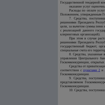
Государственной тендерной ко
оказание услуг оценочн
Расходы по оплате услу
Положением, утвержденным Го
7. Средства, поступив
решениями Президента Респуб
цели, за вычетом суммы пени 
с реализацией данного госуда
клиринговых организаций).
При этом в случае раст
решениями Президента Респуб
государственный бюджет, орг
специальные счета его террит
8. Средства, указанные 
управления Центрального ба
Госкомконкуренции, открытых 
Средства от приватизац
соответствии с
пунктами 2
и
Госкомконкуренции.
9. Средства, поступив
представляемом Госкомконку
Госкомконкуренции.
10. Средства, поступивш