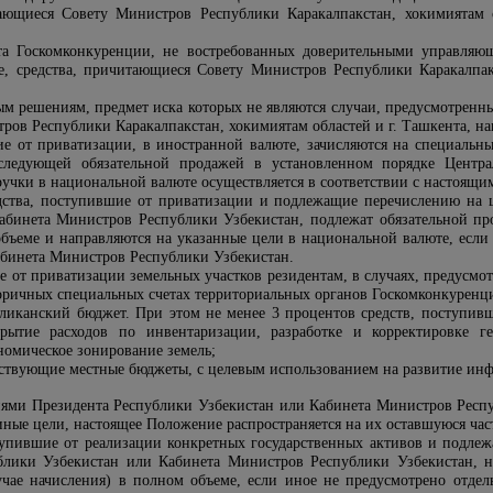
тающиеся Совету Министров Республики Каракалпакстан, хокимиятам 
та Госкомконкуренции, не востребованных доверительными управляю
е, средства, причитающиеся Совету Министров Республики Каракалпакс
м решениям, предмет иска которых не являются случаи, предусмотренн
ов Республики Каракалпакстан, хокимиятам областей и г. Ташкента, на
ие от приватизации, в иностранной валюте, зачисляются на специаль
следующей обязательной продажей в установленном порядке Центр
учки в национальной валюте осуществляется в соответствии с настоящ
дства, поступившие от приватизации и подлежащие перечислению на 
абинета Министров Республики Узбекистан, подлежат обязательной пр
объеме и направляются на указанные цели в национальной валюте, есл
абинета Министров Республики Узбекистан.
е от приватизации земельных участков резидентам, в случаях, предусм
оричных специальных счетах территориальных органов Госкомконкуренци
бликанский бюджет. При этом не менее 3 процентов средств, поступи
крытие расходов по инвентаризации, разработке и корректировке 
номическое зонирование земель;
тствующие местные бюджеты, с целевым использованием на развитие инф
ниями Президента Республики Узбекистан или Кабинета Министров Респу
иные цели, настоящее Положение распространяется на их оставшуюся час
тупившие от реализации конкретных государственных активов и подле
лики Узбекистан или Кабинета Министров Республики Узбекистан, н
учае начисления) в полном объеме, если иное не предусмотрено отд