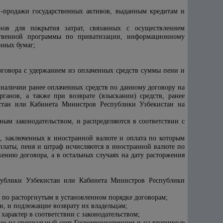
-продажи государственных активов, выданным кредитам и
нов для покрытия затрат, связанных с осуществлением
ственной программы по приватизации, информационному
нных бумаг;
договора с удержанием из оплаченных средств суммы пени и
наличии ранее оплаченных средств по данному договору на
ганов, а также при возврате (взыскании) средств, ранее
стан или Кабинета Министров Республики Узбекистан на
ым законодательством, и распределяются в соответствии с
, заключенных в иностранной валюте и оплата по которым
платы, пеня и штраф исчисляются в иностранной валюте по
ению договора, а в остальных случаях на дату расторжения
публики Узбекистан или Кабинета Министров Республики
 по расторгнутым в установленном порядке договорам;
и, и подлежащие возврату их владельцам;
характер в соответствии с законодательством;
ие на специальный счет Госкомконкуренции и на вторичные