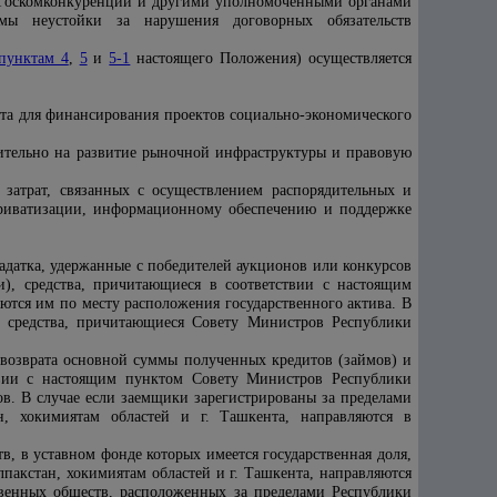
я Госкомконкуренции и другими уполномоченными органами
мы неустойки за нарушения договорных обязательств
пунктам 4
,
5
и
5-1
настоящего Положения) осуществляется
нта для финансирования проектов социально-экономического
ительно на развитие рыночной инфраструктуры и правовую
 затрат, связанных с осуществлением распорядительных и
приватизации, информационному обеспечению и поддержке
адатка, удержанные с победителей аукционов или конкурсов
), средства, причитающиеся в соответствии с настоящим
ются им по месту расположения государственного актива. В
, средства, причитающиеся Совету Министров Республики
возврата основной суммы полученных кредитов (займов) и
твии с настоящим пунктом Совету Министров Республики
ов. В случае если заемщики зарегистрированы за пределами
н, хокимиятам областей и г. Ташкента, направляются в
, в уставном фонде которых имеется государственная доля,
пакстан, хокимиятам областей и г. Ташкента, направляются
твенных обществ, расположенных за пределами Республики