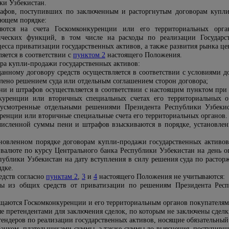
ки Узбекистан.
афов, поступивших по заключенным и расторгнутым договорам купли
ующем порядке:
яются на счета Госкомконкуренции или его территориальных орга
нческих функций, в том числе на расходы по реализации Государ
есса приватизации государственных активов, а также развития рынка це
ляется в соответствии с
пунктом 2
настоящего Положения.
ра купли-продажи государственных активов:
данному договору средств осуществляется в соответствии с условиями 
влено решением суда или отдельным соглашением сторон договора;
ни и штрафов осуществляется в соответствии с настоящим пунктом при 
куренции или вторичных специальных счетах его территориальных ор
дусмотренные отдельными решениями Президента Республики Узбеки
ренции или вторичные специальные счета его территориальных органов.
численной суммы пени и штрафов взыскиваются в порядке, установленн
новленном порядке договорам купли-продажи государственных активов
валюте по курсу Центрального банка Республики Узбекистан на день о
публики Узбекистан на дату вступления в силу решения суда по расторж
дке.
едств согласно
пунктам 2
,
3
и
4
настоящего Положения не учитываются:
ы из общих средств от приватизации по решениям Президента Рес
ращаются Госкомконкуренции и его территориальным органов покупателям
е претендентами для заключения сделок, по которым не заключены сделк
ендеров по реализации государственных активов, носящие обязательный 
анком, плательщиками суммы, а также суммы до выяснения, поступивш