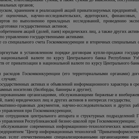
риальных органов;
пуском, хранением и реализацией акций приватизируемых предприятий, 
уг оценочных, научно-исследовательских, аудиторских, финансовых
ертов по выполнению прикладных исследований, проведению экспер
дготовки государственных активов;
иобретением акций (долей, паев) юридических лиц, а также других активо
г по управлению государственными активами.
е со специального счета Госкомконкуренции и вторичных специальных с
торгнутым в установленном порядке договорам купли-продажи государ
 национальной валюте по курсу Центрального банка Республики Узб
ств от приватизации в национальной валюте по курсу Центрального банк
и расходов Госкомконкуренции (его территориальными органами) дог
 случаях:
осударственных активах и объявлений информационного характера в ср
амных носителях (билборды, баннеры и другие);
изированными организациями, обслуживающими биржевые и внебиржевые
, паев) юридических лиц и других активов в интересах государства;
рмативно-правовых документов, научно-исследовательских и других ра
о управления при Госкомконкуренции;
 сотрудников центрального аппарата и структурных подразделений Г
о управления Республиканской бизнес-школой при Госкомконкуренции;
и обслуживание современных информационно-технологических компьют
редприятием "Центр информационных технологий "Приватинформсистем
нных услуг отечественными специализированными организациями при