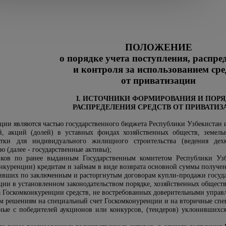
ПОЛОЖЕНИЕ
о порядке учета поступления, распре
и контроля за использованием сре
от приватизации
I. ИСТОЧНИКИ ФОРМИРОВАНИЯ И ПОР
РАСПРЕДЕЛЕНИЯ СРЕДСТВ ОТ ПРИВАТИЗ
ации являются частью государственного бюджета Республики Узбекистан и
й, акций (долей) в уставных фондах хозяйственных обществ, земель
тки для индивидуального жилищного строительства (ведения дехк
ю (далее - государственные активы);
ков по ранее выданным Государственным комитетом Республики Уз
онкуренции) кредитам и займам в виде возврата основной суммы получе
ивших по заключенным и расторгнутым договорам купли-продажи госуда
ии в установленном законодательством порядке, хозяйственных обществ,
а Госкомконкуренции средств, не востребованных доверительными упра
м решениям на специальный счет Госкомконуренции и на вторичные спец
ные с победителей аукционов или конкурсов, (тендеров) уклонившихс