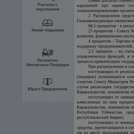
суммы доплаты стоимост
Расчеты с
нарушений при оценке гос
персоналом
специализированными организ
2. Распределение средс
Госкомконкуренции ежемесячн
68,5 процентов - в респ
Умная подшивка
25 процентов - Совету 
развития, формирования инст
4 процентов - Торгово-
поддержку предпринимателей;
2,5 процента - на счет
управленческих функций, в т
Экспортно-
процесса приватизации государ
Импортные Операции
При распределении в соо
поступающих от реализа
(тендеров) уклонившихся или
пунктом Совету Министров Рес
случае реализации государст
Юрист Предприятия
Каракалпакстан, хокимиятам об
поступающих от заемщик
начисленных по ним процент
Каракалпакстан, хокимиятам о
Республики Узбекистан, сре
республиканский бюджет;
поступающих от ликвида
средства, причитающиеся в со
им по месту расположения ли