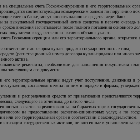
тв на специальные счета Госкомконкуренции и его территориальных орг
производится соответствующим коммерческим банком по поручению поку
ющие счета в банке, могут вносить наличные средства через банк.
ы за выкупаемый государственный актив средства в первую очередь з
у сроков внесения засчитывается после полного погашения основного д
тах покупатели государственных активов обязаны указать:
 счета Госкомконкуренции или его территориального органа, открытого
соответствии с договором купли-продажи государственного актива;
 средств (регистрационный номер договора купли-продажи или иного за
енного актива.
банковские реквизиты, необходимые для заполнения покупателем пла
ином заменяющем его документе.
и его территориальные органы ведут учет поступления, движения и р
в поступления, составляют отчеты по ним в порядке и формах, утверж
уплении и распределении средств от приватизации представляются те
месяца, следующего за отчетным, до пятого числа.
менностью расчетов за реализованные на биржевых торгах государственн
договором на предоставление расчетно-клиринговых услуг, а по гос
и или его территориальный орган в соответствии с законодательством.
риватизации государственных активов, не внесенные в установленные ср