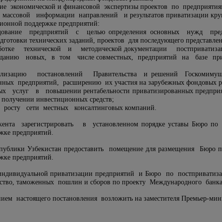
ние экономической и финансовой экспертизы проектов по предприяти
 массовой информации направлений и результатов приватизации кру
ионной поддержке предприятий:
ледование предприятий с целью определения основных нужд пр
дготовки технических заданий, проектов для последующего представле
ботке технической и методической документации постприватиза
зданию новых, в том числе совместных, предприятий на базе при
ализацию постановлений Правительства и решений Госкомимуще
нных предприятий, расширению их участия на зарубежных фондовых р
ых услуг в повышении рентабельности приватизированных предпри
 получении инвестиционных средств;
 росту сети местных консалтинговых компаний.
ента зарегистрировать в установленном порядке уставы Бюро по
жке предприятий.
спублики Узбекистан предоставить помещение для размещения Бюро 
жке предприятий.
 индивидуальной приватизации предприятий и Бюро по постприватиз
ство, таможенных пошлин и сборов по проекту Международного банка
нием настоящего постановления возложить на заместителя Премьер-мин