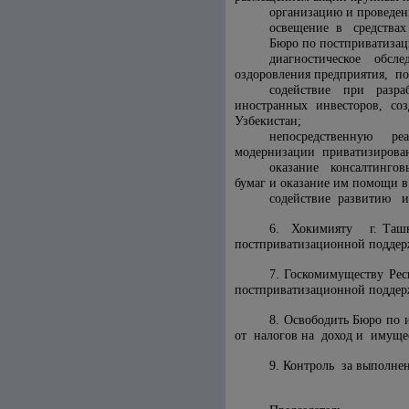
организацию и проведе
освещение в средствах
Бюро по постприватизац
диагностическое обс
оздоровления предприятия, по
содействие при разра
иностранных инвесторов, со
Узбекистан;
непосредственную ре
модернизации приватизирова
оказание консалтингов
бумаг и оказание им помощи в
содействие развитию и
6. Хокимияту г. Ташк
постприватизационной поддер
7. Госкомимуществу Ре
постприватизационной поддер
8. Освободить Бюро по
от налогов на доход и имуще
9. Контроль за выполне