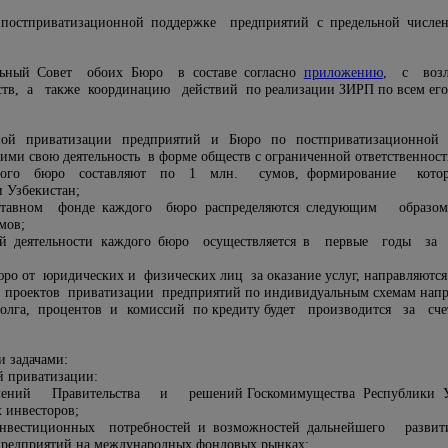
остприватизационной поддержке предприятий с предельной числен
льный Совет обоих Бюро в составе согласно
приложению
, с возл
тв, а также координацию действий по реализации ЗИРП по всем его
ой приватизации предприятий и Бюро по постприватизационной п
ми свою деятельность в форме обществ с ограниченной ответственност
дого бюро составляют по 1 млн. сумов, формирование ко
 Узбекистан;
 уставном фонде каждого бюро распределяются следующим об
мов;
щей деятельности каждого бюро осуществляется в первые годы
юро от юридических и физических лиц за оказание услуг, направляются
 проектов приватизации предприятий по индивидуальным схемам напра
олга, процентов и комиссий по кредиту будет производится за с
и задачами:
й приватизации:
ений Правительства и решений Госкомимущества Республики Узб
 инвесторов;
инвестиционных потребностей и возможностей дальнейшего раз
редприятий на международных фондовых рынках;