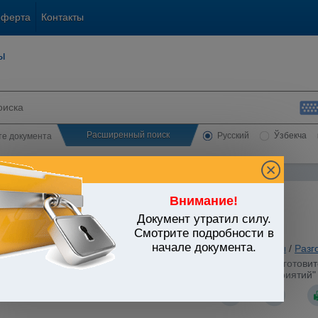
оферта
Контакты
ы
Расширенный поиск
Русский
Ўзбекча
сте документа
Внимание!
Документ утратил силу.
ЬСТВО УЗБЕКИСТАНА
Смотрите подробности в
начале документа.
анское и семейное законодательство
/
Утратившие силу акты
/
Разг
стров Республики Узбекистан от 22.04.1998 г. N 170 "О подготов
струкции и развития на институциональное развитие предприятий"