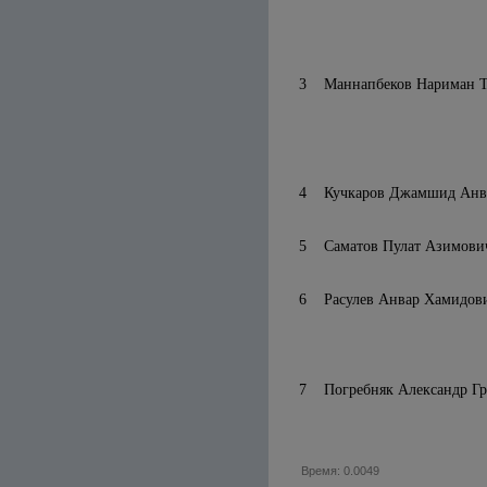
3
Маннапбеков Нариман Т
4
Кучкаров Джамшид Анв
5
Саматов Пулат Азимови
6
Расулев Анвар Хамидов
7
Погребняк Александр Г
Время: 0.0049