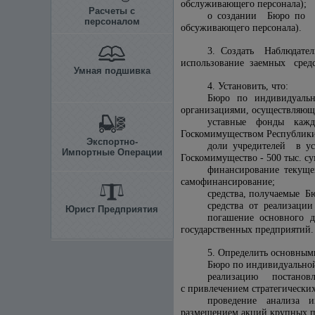
обслуживающего персонала);
Расчеты с
о создании Бюро по п
персоналом
обсуживающего персонала).
3. Создать Наблюдате
использование заемных средс
Умная подшивка
4. Установить, что:
Бюро по индивидуальн
организациями, осуществляющи
уставные фонды каж
Госкомимуществом Республики
Экспортно-
доли учредителей в
Импортные Операции
Госкомимущество - 500 тыс. су
финансирование теку
самофинансирование;
средства, получаемые Б
средства от реализации
Юрист Предприятия
погашение основного д
государственных предприятий.
5. Определить основным
Бюро по индивидуально
реализацию постановл
с привлечением стратегических
проведение анализа 
размещением акций крупных п