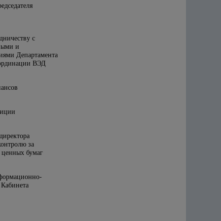
редседателя
удничеству с
выми и
иями Департамента
оординации ВЭД
нансов
тиции
 директора
контролю за
 ценных бумаг
формационно-
 Кабинета