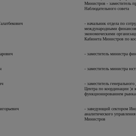
Министров - заместитель п
Наблюдательного совета
алатбекович
- начальник отдела по сотр
международными финансо
экономическими организац
Кабинета Министров по к
арович
- заместитель министра фи
ч
- заместитель министра юс
ич
- заместитель генерального
Центра по координации ¦и 
функционированием рынка
ригорьевич
- заведующий сектором Ин
аналитического управления
Министров