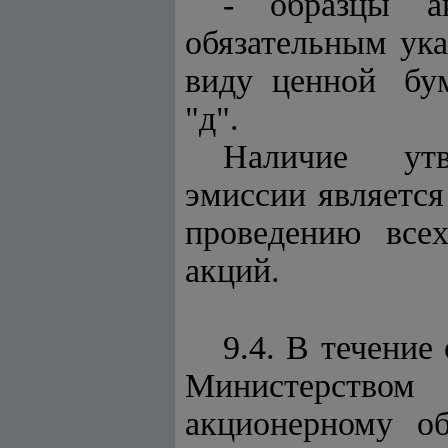
- образцы а
обязательным ук
виду ценной бум
"д".
Наличие утв
эмиссии являетс
проведению все
акций.
9.4. В течени
Министерство
акционерному об