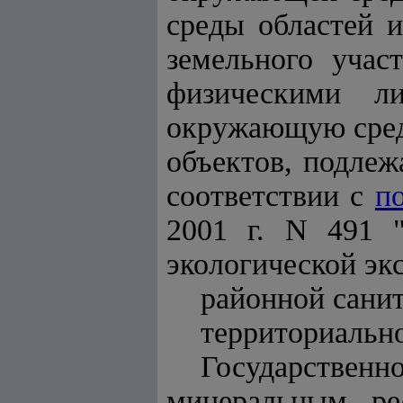
среды областей 
земельного учас
физическими л
окружающую среду
объектов, подлеж
соответствии с
п
2001 г. N 491 
экологической эк
районной сани
территориально
Государственно
минеральным ре