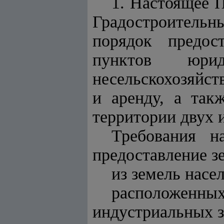
1. Настоящее 
Градостроитель
порядок предос
пунктов юр
несельскохозяйст
и аренду, а так
территории двух и
Требования н
предоставление з
из земель насе
расположенны
индустриальных з