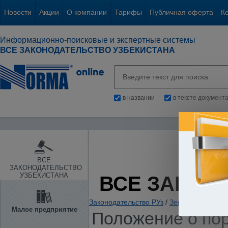
Новости
Акции
О компании
Тарифы
Публичная оферта
К
Информационно-поисковые и экспертные системы
ВСЕ ЗАКОНОДАТЕЛЬСТВО УЗБЕКИСТАНА
в названии
в тексте документ
ВСЕ
ЗАКОНОДАТЕЛЬСТВО
УЗБЕКИСТАНА
ВСЕ ЗАКОН
Законодательство РУз
/
Земля и иные пр
Малое предприятие
Положение о пор