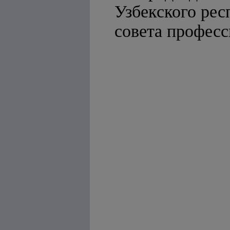
Узбекского рес
совета про