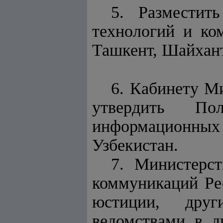
5. Разместит
технологий и ко
Ташкент, Шайхант
6. Кабинету М
утвердить П
информационны
Узбекистан.
7. Министерс
коммуникаций Ре
юстиции, друг
ведомствами в д