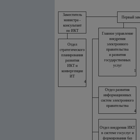
Заместитель
Первый зам
министра -
консультант
по ИКТ
Главное управление
внедрения
электронного
Отдел
правительства
стратегического
и развития
планирования
государственных
развития
услуг
ИКТ и
1
конвергенции
ИТ
4
Отдел развития
информационных
систем электронного
правительства
4
Отдел внедрения ИКТ
в системе госуслуг и
формирования баз