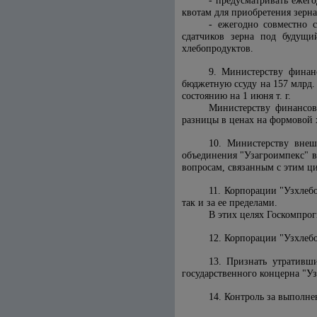
- предусматривать ежег
квотам для приобретения зерна
- ежегодно совместно 
сдатчиков зерна под будущи
хлебопродуктов.
9. Министерству финан
бюджетную ссуду на 157 млрд. 
состоянию на 1 июня т. г.
Министерству финансов 
разницы в ценах на формовой 
10. Министерству внеш
объединения "Узагроимпекс" в
вопросам, связанным с этим ц
11. Корпорации "Узхлебо
так и за ее пределами.
В этих целях Госкомпрог
12. Корпорации "Узхлебо
13. Признать утратив
государственного концерна "У
14. Контроль за выполн