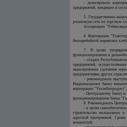
- делегировать корпор
предприятий, входящих в сост
5. Государственно-акци
розничную сеть по торговле х
Ассоциации "Узбексавдо
6. Корпорации "Узавтот
бесперебойной перевозки хлеб
7. В целях упорядоче
функционирования и дальнейше
- создать Республиканс
предприятий, осуществляющих
авансирование сдатчиков зер
предприятиями других отрасле
- рекомендовать выступ
Национальному банку внешнеэ
корпорации "Узхлебопродукт";
- Центральному банку и
функционированием банка "Га
8. Рекомендовать Центра
- в целях самообеспече
строительство мельничных и 
адресной программой. Сроки
мощностей;