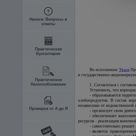
Налоги: Вопросы и
ответы
Практическая
Бухгалтерия
Во исполнение
Указа
Пре
в государственно-акционерну
Практическое
Налогообложение
1. Согласиться с состав
Установить, что корпора
- образовывается терри
хлебопродуктов. В состав ко
независимо от ведомственной 
Проверки от А до Я
- организует свою деяте
- обеспечивает выполнен
ресурсов - реализация конечн
- самостоятельно решает
- является правопреемн