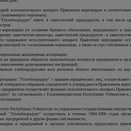
Министров.
ктурой исполнительного аппарата Правления корпорации в соответстви
бслуживающего персонала).
Узхлебопродукт" иметь 4 заместителей председателя, в том числе од
стров.
я корпорации по условиям бытового обеспечения, медицинского и тра
первому заместителю министра, заместителей председателя - к заместител
то содержание исполнительного аппарата Правления корпорации осу
ганизаций по согласованным нормативам, а также за счет собственных с
иториальные акционерные ассоциации:
ют на принципах общности экономических интересов предприятия и орга
о выполнению делегированных им функций;
абжения хлебопродуктами всех регионов области обеспечивают их вн
орпорации "Узхлебопродукт" с правами юридических лиц, осуществляют с
ций избираются собранием учредителей и утверждаются Правлением корп
ое предприятие осуществляет функции исполнительного аппарата Правлен
дукт" по согласованию с Госкомимуществом Республики Узбекистан в д
 ассоциации.
митету Республики Узбекистан по управлению государственным имущест
цией "Узхлебопродукт" осуществить в течение 1994-1996 годов орга
ых предприятий в другие формы собственности;
екарен и предприятий в частную собственность предоставить преим