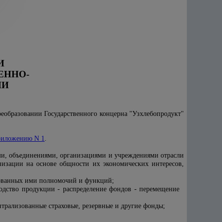
И
ЕННО-
ИИ
реобразовании Государственного концерна "Узхлебопродукт"
риложению N 1
.
ми, объединениями, организациями и учреждениями отрасли
низации на основе общности их экономических интересов,
ированных ими полномочий и функций;
зводство продукции - распределение фондов - перемещение
нтрализованные страховые, резервные и другие фонды;