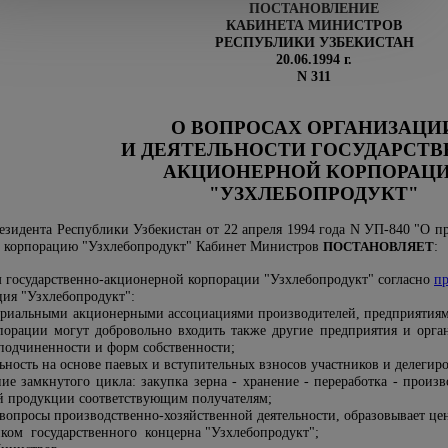
ПОСТАНОВЛЕНИЕ
КАБИНЕТА МИНИСТРОВ
РЕСПУБЛИКИ УЗБЕКИСТАН
20.06.1994 г.
N 311
О ВОПРОСАХ ОРГАНИЗАЦИ
И ДЕЯТЕЛЬНОСТИ ГОСУДАРСТВ
АКЦИОНЕРНОЙ КОРПОРАЦ
"УЗХЛЕБОПРОДУКТ"
зидента Республики Узбекистан от 22 апреля 1994 года N УП-840 "О п
ю корпорацию "Узхлебопродукт" Кабинет Министров
ПОСТАНОВЛЯЕТ
:
ом государственно-акционерной корпорации "Узхлебопродукт" согласно
п
ция "Узхлебопродукт":
ториальными акционерными ассоциациями производителей, предприятия
рпорации могут добровольно входить также другие предприятия и орга
подчиненности и форм собственности;
льность на основе паевых и вступительных взносов участников и делег
ие замкнутого цикла: закупка зерна - хранение - переработка - прои
ой продукции соответствующим получателям;
 вопросы производственно-хозяйственной деятельности, образовывает це
иком государственного концерна "Узхлебопродукт";