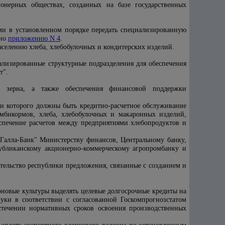
онерных обществах, созданных на базе государственных
ми в установленном порядке передать специализированную
сно
приложению N 4
.
селению хлеба, хлебобулочных и кондитерских изделий.
ализированные структурные подразделения для обеспечения
т".
в зерна, а также обеспечения финансовой поддержки
и которого должны быть кредитно-расчетное обслуживание
омбикормов, хлеба, хлебобулочных и макаронных изделий,
спечение расчетов между предприятиями хлебопродуктов и
"Галла-Банк" Министерству финансов, Центральному банку,
убликанскому акционерно-коммерческому агропромбанку и
ельство республики предложения, связанные с созданием и
рновые культуры выделять целевые долгосрочные кредиты на
уки в соответствии с согласованной Госкомпрогнозстатом
стечении нормативных сроков освоения производственных