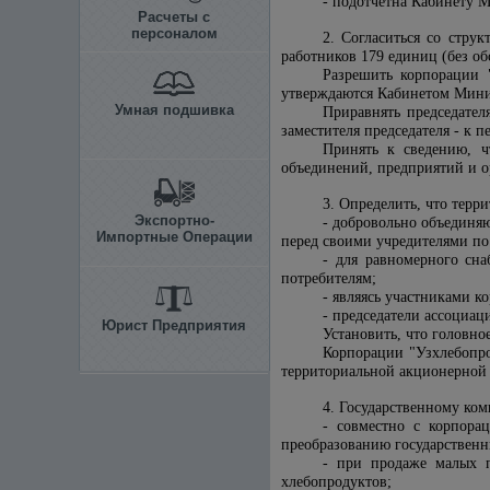
- подотчетна Кабинету 
Расчеты с
персоналом
2. Согласиться со стру
работников 179 единиц (без о
Разрешить корпорации "
утверждаются Кабинетом Мини
Умная подшивка
Приравнять председател
заместителя председателя - к 
Принять к сведению, ч
объединений, предприятий и ор
3. Определить, что терр
Экспортно-
- добровольно объединя
Импортные Операции
перед своими учредителями п
- для равномерного сн
потребителям;
- являясь участниками к
- председатели ассоциа
Юрист Предприятия
Установить, что головн
Корпорации "Узхлебопро
территориальной акционерной
4. Государственному ко
- совместно с корпора
преобразованию государственн
- при продаже малых п
хлебопродуктов;