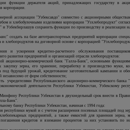
ации функции держателя акций, принадлежащих государству в акци
ав корпорации
.
онерной ассоциации "Узбексавдо" совместно с акционерными общества
лебом и хлебобулочными изделиями корпорации "Узхлебопродукт" согла
" и Узбекбирлашув сохранить функции по производству и реализации на
ранс" создать на базе автотранспортных предприятий корпорации специ
а и хлебопродуктов на договорной основе с корпорацией "Узхлебопродук
ния и ускорения кредитно-расчетного обслуживания поставщико
го развития предприятий и организаций отрасли хлебопродуктов:
кий акционерно-коммерческий банк "Галла-Банк", основными функциям
 закупку зерна, его хранение, переработку и производство муки, к
на под будущий урожай, кредитование заготовительной кампании и обе
й независимо от форм собственности;
ить учредителями Республиканского акционерно-коммерческого банка 
кономической деятельности Республики Узбекистан, Узбекскому респ
 Минфину Республики Узбекистан в двухнедельный срок внести в Правит
лла-Банк".
льному банку Республики Узбекистан, начиная с 1994 года:
ния республики мукой и с учетом расширения посевных площадей под зе
хлебопекарных предприятий, а также емкостей для хранения зерна, м
 погашения кредитов и взимание процентов за них установить по и