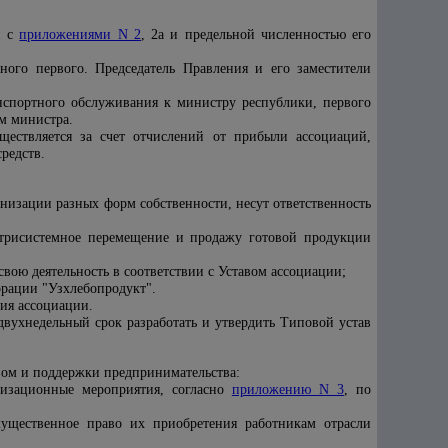
и с
приложениями N 2
, 2а и предельной численностью его
ного первого. Председатель Правления и его заместители
нспортного обслуживания к министру республики, первого
ям министра.
ществляется за счет отчислений от прибыли ассоциаций,
редств.
низации разных форм собственности, несут ответственность
утрисистемное перемещение и продажу готовой продукции
вою деятельность в соответствии с Уставом ассоциации;
орации "Узхлебопродукт".
ия ассоциации.
вухнедельный срок разработать и утвердить Типовой устав
вом и поддержки предпринимательства:
низационные мероприятия, согласно
приложению N 3
, по
ущественное право их приобретения работникам отрасли