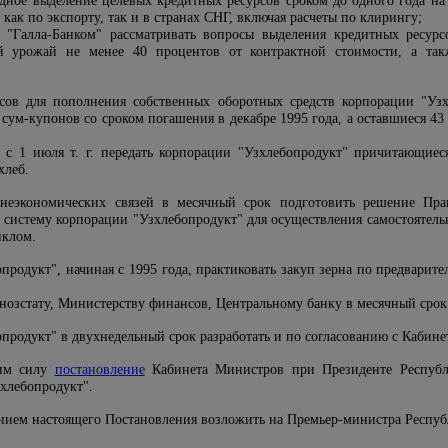
одное выделение целевых кредитных ресурсов сроком до одного года на
 как по экспорту, так и в странах СНГ, включая расчеты по клирингу;
с "Галла-Банком" рассматривать вопросы выделения кредитных ресур
й урожай не менее 40 процентов от контрактной стоимости, а так
сов для пополнения собственных оборотных средств корпорации "Уз
сум-купонов со сроком погашения в декабре 1995 года, а оставшиеся 43 
с 1 июля т. г. передать корпорации "Узхлебопродукт" причитающиес
хлеб.
неэкономических связей в месячный срок подготовить решение Прав
 систему корпорации "Узхлебопродукт" для осуществления самостоятель
иклом.
продукт", начиная с 1995 года, практиковать закуп зерна по предварит
нозстату, Министерству финансов, Центральному банку в месячный срок 
продукт" в двухнедельный срок разработать и по согласованию с Кабин
шим силу
постановление
Кабинета Министров при Президенте Республ
зхлебопродукт".
ением настоящего Постановления возложить на Премьер-министра Респу