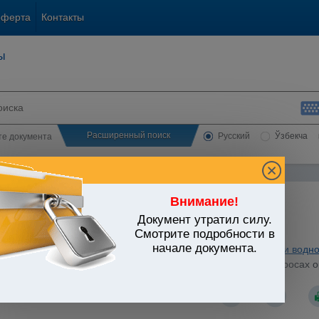
оферта
Контакты
ы
Расширенный поиск
Русский
Ўзбекча
сте документа
Внимание!
Документ утратил силу.
ЬСТВО УЗБЕКИСТАНА
Смотрите подробности в
начале документа.
ьные отрасли экономики
/
Утратившие силу акты
/
Сельское и водно
стров Республики Узбекистан от 20.06.1994 г. N 311 "О вопросах 
хлебопродукт"