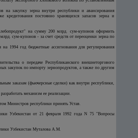
 оплату экспортного хлопкового волокна по установленным
сов на закупку зерна внутри республики и авансирования
же кредитования постоянно хранящихся запасов зерна и
хлебопродукт" на сумму 200 млрд. сум-купонов оформить
млрд. сум-купонов - за счет средств от переоценки зерна по
я на 1994 год бюджетные ассигнования для регулирования
ительства о передаче Республиканского внешнеторгового
ных закупок по импорту зернопродуктов, а также по другим
ельным заказам (фьючерсные сделки) как внутри республики,
разработать механизм ее реализации.
етом Министров республики принять Устав.
ики Узбекистан от 21 февраля 1992 года N 75 "Вопросы
блики Узбекистан Муталова А.М.