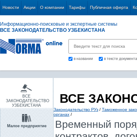
Новости
Акции
О компании
Тарифы
Публичная оферта
К
Информационно-поисковые и экспертные системы
ВСЕ ЗАКОНОДАТЕЛЬСТВО УЗБЕКИСТАНА
в названии
в тексте документ
ВСЕ ЗАКОН
ВСЕ
ЗАКОНОДАТЕЛЬСТВО
УЗБЕКИСТАНА
Законодательство РУз
/
Таможенное зако
органах
/
Временный поря
Малое предприятие
контрактов, дог