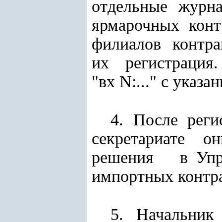
отдельные жу
ярмарочных кон
филиалов контра
их регистрация.
"вх N:..." с указ
4. После рег
секретариате 
решения в Управ
импортных контра
5. Начальни