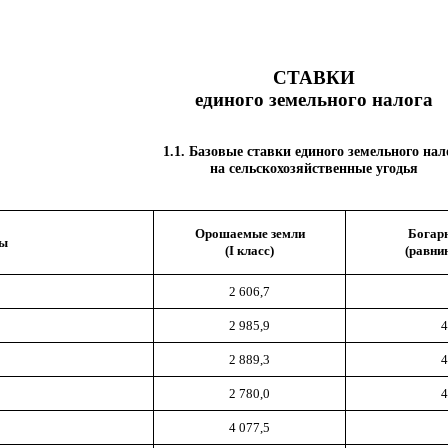
СТАВКИ
единого земельного налога
1.1. Базовые ставки единого земельного нал
на сельскохозяйственные угодья
Орошаемые земли
Богар
ны
(I класс)
(равни
2 606,7
2 985,9
4
2 889,3
4
2 780,0
4
4 077,5