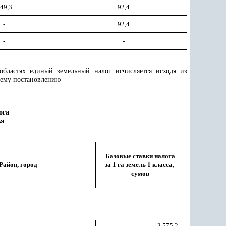
49,3
92,4
-
92,4
-
-
областях единый земельный налог исчисляется исходя из
ему постановлению
ога
ья
Базовые ставки налога
Район, город
за 1 га земель 1 класса,
сумов
2 575,2