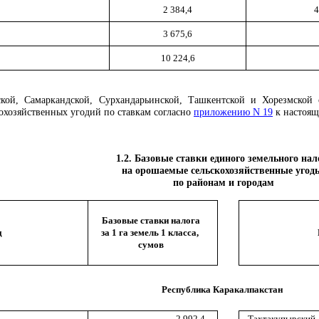
2 384,4
4
3 675,6
10 224,6
кой, Самаркандской, Сурхандарьинской, Ташкентской и Хорезмской 
охозяйственных угодий по ставкам согласно
приложению N 19
к настоящ
1.2. Базовые ставки единого земельного нал
на орошаемые сельскохозяйственные угод
по районам и городам
Базовые ставки налога
д
за 1 га земель 1 класса,
сумов
Республика Каракалпакстан
2 992,4
Тахтакупырский