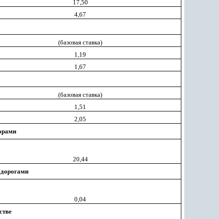
17,50
4,67
(базовая ставка)
1,19
1,67
(базовая ставка)
1,51
2,05
орами
20,44
 дорогами
0,04
стве