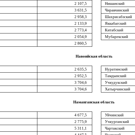
2 107,5
Нишанский
3 631,5
Чиракчинский
2 958,3
Шахрисабзский
2 133,9
Яккабагский
2 773,4
Китабский
2 054,9
Мубарекский
2 860,5
Навоийская область
2 635,5
Нуратинский
2 952,5
Тамдынский
3 704,6
Учкудукский
3 704,6
Хатырчинский
Наманганская область
4 677,5
Уйчинский
2 775,9
Учкурганский
5 311,1
Чартакский
4 447,5
Чустский