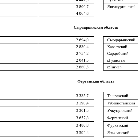
3 800,7
Янгикурганский
4 064,6
Сырдарьинская область
2 694,0
Сырдарьинский
2 839,4
Хавастский
2 754,2
Сардобский
2 041,5
г.Гулистан
2 860,5
г.Янгиер
Ферганская область
3 335,7
Ташлакский
3 190,4
Узбекистанский
3 301,5
Учкуприкский
3 657,8
Ферганский
3 480,8
Фуркатский
3 592,4
Язъяванский