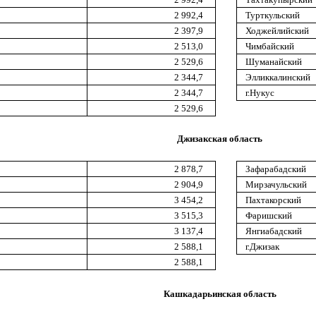
2 992,4
Турткульский
2 397,9
Ходжейлийский
2 513,0
Чимбайский
2 529,6
Шуманайский
2 344,7
Элликкалинский
2 344,7
г.Нукус
2 529,6
Джизакская область
2 878,7
Зафарабадский
2 904,9
Мирзачульский
3 454,2
Пахтакорский
3 515,3
Фаришский
3 137,4
Янгиабадский
2 588,1
г.Джизак
2 588,1
Кашкадарьинская область