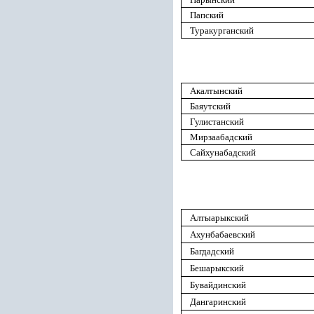
Папский
Туракурганский
Акалтынский
Баяутский
Гулистанский
Мирзаабадский
Сайхунабадский
Алтыарыкский
Ахунбабаевский
Багдадский
Бешарыкский
Бувайдинский
Дангаринский