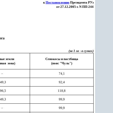
к
Постановлению
Президента РУз
от 27.12.2005 г. N ПП-244
ога
(за 1 га - в сумах)
ные земли
Сенокосы и пастбища
нная зона)
(пояс "Чуль")
-
74,1
49,3
92,4
96,5
118,8
49,3
99,9
-
99,9