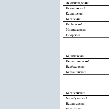
Дехканабадский
Камашинский
Каршинский
Касанский
Касбинский
Миришкорский
Гузарский
Канимехский
Кызылтепинский
Навбахорский
Карманинский
Касансайский
Мингбулакский
Наманганский
Нарынский