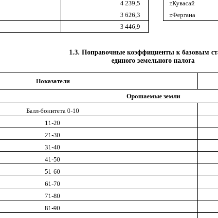
4 239,5
г.Кувасай
3 626,3
г.Фергана
3 446,9
1.3. Поправочные коэффициенты к базовым с
единого земельного налога
Показатели
Орошаемые земли
Балл-бонитета 0-10
11-20
21-30
31-40
41-50
51-60
61-70
71-80
81-90