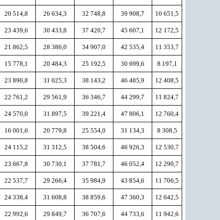
20 514,8
26 634,3
32 748,8
39 908,7
10 651,5
23 439,6
30 433,8
37 420,7
45 607,1
12 172,5
21 862,5
28 386,0
34 907,0
42 535,4
11 353,7
15 778,1
20 484,3
25 192,5
30 699,6
8 197,1
23 890,8
31 025,3
38 143,2
46 485,9
12 408,5
22 761,2
29 561,9
36 346,7
44 299,7
11 824,7
24 570,0
31 897,5
39 221,4
47 806,1
12 760,4
16 001,6
20 779,8
25 554,0
31 134,3
8 308,5
24 115,2
31 312,5
38 504,6
46 926,3
12 530,7
23 667,8
30 730,1
37 781,7
46 052,4
12 290,7
22 537,7
29 266,4
35 984,9
43 854,6
11 706,5
24 338,4
31 608,8
38 859,6
47 360,3
12 642,5
22 992,6
29 849,7
36 707,6
44 733,6
11 942,6