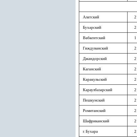
Алатский
2
Бухарский
2
Вабкентский
1
Гиждуванский
2
Джандорский
2
Каганский
2
Каракульский
2
Караулбазарский
2
Пешкунский
2
Ромитанский
2
Шафриканский
2
г. Бухара
2