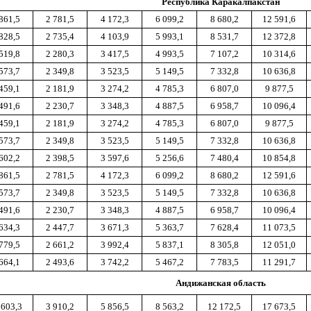
Республика Каракалпакстан
861,5
2 781,5
4 172,3
6 099,2
8 680,2
12 591,6
828,5
2 735,4
4 103,9
5 993,1
8 531,7
12 372,8
519,8
2 280,3
3 417,5
4 993,5
7 107,2
10 314,6
573,7
2 349,8
3 523,5
5 149,5
7 332,8
10 636,8
459,1
2 181,9
3 274,2
4 785,3
6 807,0
9 877,5
491,6
2 230,7
3 348,3
4 887,5
6 958,7
10 096,4
459,1
2 181,9
3 274,2
4 785,3
6 807,0
9 877,5
573,7
2 349,8
3 523,5
5 149,5
7 332,8
10 636,8
602,2
2 398,5
3 597,6
5 256,6
7 480,4
10 854,8
861,5
2 781,5
4 172,3
6 099,2
8 680,2
12 591,6
573,7
2 349,8
3 523,5
5 149,5
7 332,8
10 636,8
491,6
2 230,7
3 348,3
4 887,5
6 958,7
10 096,4
634,3
2 447,7
3 671,3
5 363,7
7 628,4
11 073,5
779,5
2 661,2
3 992,4
5 837,1
8 305,8
12 051,0
664,1
2 493,6
3 742,2
5 467,2
7 783,5
11 291,7
Андижанская область
 603,3
3 910,2
5 856,5
8 563,2
12 172,5
17 673,5