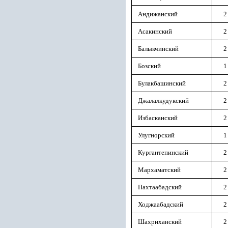
Андижанский
2
Асакинский
2
Балыкчинский
2
Бозский
1
Булакбашинский
2
Джалалкудукский
2
Избасканский
2
Улугнорский
1
Кургантепинский
2
Мархаматский
2
Пахтаабадский
2
Ходжаабадский
2
Шахриханский
2