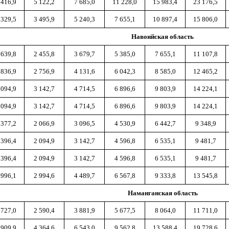
 416,9
5 122,2
7 685,0
11 228,0
15 983,4
23 176,5
 329,5
3 495,9
5 240,3
7 655,1
10 897,4
15 806,0
Навоийская область
 639,8
2 455,8
3 679,7
5 385,0
7 655,1
11 107,8
 836,9
2 756,9
4 131,6
6 042,3
8 585,0
12 465,2
 094,9
3 142,7
4 714,5
6 896,6
9 803,9
14 224,1
 094,9
3 142,7
4 714,5
6 896,6
9 803,9
14 224,1
 377,2
2 066,9
3 096,5
4 530,9
6 442,7
9 348,9
 396,4
2 094,9
3 142,7
4 596,8
6 535,1
9 481,7
 396,4
2 094,9
3 142,7
4 596,8
6 535,1
9 481,7
 996,1
2 994,6
4 489,7
6 567,8
9 333,8
13 545,8
Наманганская область
 727,0
2 590,4
3 881,9
5 677,5
8 064,0
11 711,0
 909,9
4 364,6
6 543,0
9 562,8
13 588,4
19 728,6