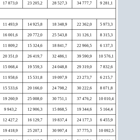
17 873,0
23 205,2
28 527,3
34 777,7
9 281,1
11 493,9
14 925,8
18 348,9
22 362,0
5 973,3
16 001,6
20 772,0
25 543,8
31 126,1
8 315,3
11 809,2
15 324,6
18 841,7
22 966,5
6 137,3
20 351,0
26 419,7
32 486,1
39 590,9
10 576,1
15 068,4
19 559,3
24 048,8
29 319,0
7 832,6
11 958,6
15 531,8
19 097,9
23 273,7
6 215,7
15 533,6
20 166,0
24 798,2
30 222,6
8 071,8
19 260,9
25 008,0
30 751,1
37 476,2
10 010,4
9 943,2
12 906,3
15 868,5
19 344,6
5 164,4
12 427,2
16 129,7
19 837,4
24 177,3
6 455,9
19 418,9
25 207,1
30 997,4
37 775,3
10 092,5