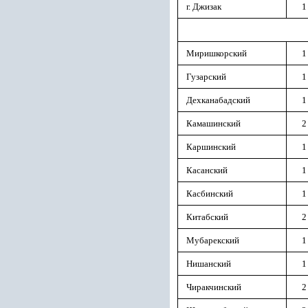
г. Джизак
1
Миришкорский
1
Гузарский
1
Дехканабадский
1
Камашинский
2
Каршинский
1
Касанский
1
Касбинский
1
Китабский
2
Мубарекский
1
Нишанский
1
Чиракчинский
2