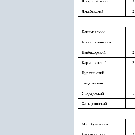
Шахрисабзский
3
Яккабакский
2
Канимехский
1
Кызылтепинский
1
Навбахорский
2
Карманинский
2
Нуратинский
1
Тамдынский
1
Учкудукский
1
Хатырчинский
1
Мингбулакский
1
Касансайский
2