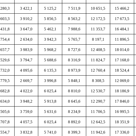
 280,3
3 422,1
5 125,2
7 511,9
10 651,5
15 466,2
 603,3
3 910,2
5 856,5
8 563,2
12 172,5
17 673,5
 431,8
3 647,0
5 462,1
7 988,6
11 353,7
16 484,1
 754,4
2 634,0
3 942,3
5 765,7
8 197,1
11 896,5
 657,7
3 983,9
5 968,2
8 727,6
12 408,5
18 014,0
 529,6
3 794,7
5 688,6
8 316,9
11 824,7
17 168,0
 732,0
4 095,6
6 135,3
8 973,9
12 760,4
18 524,4
 779,5
2 669,7
3 996,8
5 848,1
8 308,5
12 069,0
 682,8
4 022,0
6 025,4
8 810,0
12 530,7
18 186,9
 634,0
3 948,2
5 913,8
8 645,6
12 290,7
17 846,0
 505,6
3 759,0
5 631,6
8 234,9
11 706,5
16 995,5
 707,8
4 057,5
6 025,4
8 892,0
12 642,5
18 351,9
 554,7
3 832,8
5 741,0
8 399,3
11 942,6
17 336,0