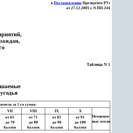
к
Постановлению
Президента РУз
от 27.12.2005 г. N ПП-244
приятий,
раждан,
го
Таблица N 1
рошаемые
 угодья
земель за 1 га сумов
VII
VIII
IX
X
Неоценен-
от 61
от 71
от 81
от 91
ные земли
до 70
до 80
до 90
до 100
баллов
баллов
баллов
баллов