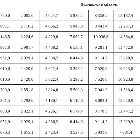
Джизакская область
 790,6
2 685,6
4 024,7
5 886,2
8 358,5
12 137,4
 807,1
2 716,2
4 066,2
5 943,0
8 443,4
12 257,3
 148,5
3 224,6
4 829,6
7 063,7
10 036,8
14 564,6
 987,8
2 981,7
4 468,2
6 535,1
9 281,1
13 472,0
 952,0
2 929,1
4 386,2
6 414,9
9 114,2
13 229,9
 610,6
2 420,0
3 622,4
5 298,2
7 520,6
10 923,8
 610,6
2 420,0
3 622,4
5 298,2
7 520,6
10 923,8
 700,0
2 551,8
3 824,6
5 590,8
7 941,2
11 528,4
 861,5
2 792,6
4 186,1
6 119,6
8 693,1
12 620,9
 880,9
2 822,1
4 226,7
6 179,4
8 778,3
12 747,2
 952,0
2 929,1
4 386,2
6 414,9
9 114,2
13 229,9
 076,3
1 615,1
2 423,4
3 537,5
5 031,6
7 301,4