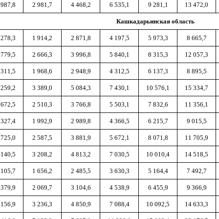
 987,8
2 981,7
4 468,2
6 535,1
9 281,1
13 472,0
Кашкадарьинская область
 278,3
1 914,2
2 871,8
4 197,5
5 973,3
8 665,7
 779,5
2 666,3
3 996,8
5 840,1
8 315,3
12 057,3
 311,5
1 968,6
2 948,9
4 312,5
6 137,3
8 895,5
 259,2
3 389,0
5 084,3
7 430,1
10 576,1
15 334,7
 672,5
2 510,3
3 766,8
5 503,1
7 832,6
11 356,1
 327,4
1 992,9
2 989,8
4 366,5
6 215,7
9 015,5
 725,0
2 587,5
3 881,9
5 672,1
8 071,8
11 705,9
 140,5
3 208,2
4 813,2
7 030,5
10 010,4
14 518,5
 105,7
1 656,2
2 485,5
3 630,3
5 164,4
7 492,7
 379,9
2 069,7
3 104,6
4 538,9
6 455,9
9 366,9
 156,9
3 236,3
4 850,9
7 088,4
10 092,5
14 633,3