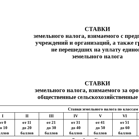
СТАВКИ
земельного налога, взимаемого с пред
учреждений и организаций, а также г
не перешедших на уплату едино
земельного налога
СТАВКИ
земельного налога, взимаемого за о
общественные сельскохозяйственные
Ставки земельного налога по классам 
I
II
III
IV
V
VI
от 0
от 11
от 21
от 31
от 41
от 51
о 10
до 20
до 30
до 40
до 50
до 60
аллов
баллов
баллов
баллов
баллов
баллов