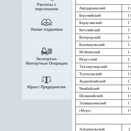
Расчеты с
Амударьинский
1 
персоналом
Берунийский
1 
Караузякский
1 
Умная подшивка
Кегелийский
1 
Кунградский
1 
Канлыкульский
1 
Муйнакский
1 
Экспортно-
Нукусский
1 
Импортные Операции
Тахтакупырский
1 
Турткульский
1 
Ходжейлийский
1 
Юрист Предприятия
Чимбайский
1 
Шуманайский
1 
Элликкалинский
1 
г.Нукус
1 
Алтынкульский
2