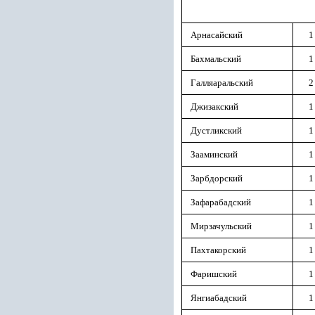
Арнасайский
1
Бахмальский
1
Галляаральский
2
Джизакский
1
Дустликский
1
Зааминский
1
Зарбдорский
1
Зафарабадский
1
Мирзачульский
1
Пахтакорский
1
Фаришский
1
Янгиабадский
1