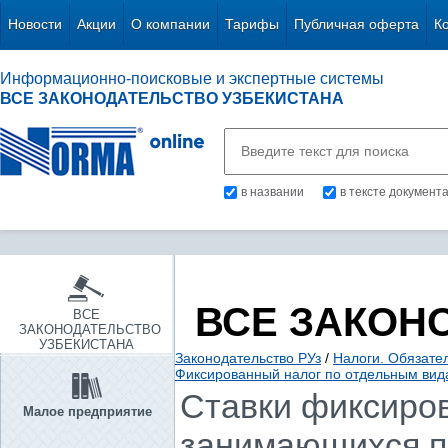
Новости
Акции
О компании
Тарифы
Публичная оферта
К
Информационно-поисковые и экспертные системы
ВСЕ ЗАКОНОДАТЕЛЬСТВО УЗБЕКИСТАНА
в названии
в тексте документ
ВСЕ ЗАКОН
ВСЕ
ЗАКОНОДАТЕЛЬСТВО
УЗБЕКИСТАНА
Законодательство РУз
/
Налоги. Обязате
Фиксированный налог по отдельным вид
Ставки фиксиров
Малое предприятие
занимающихся п