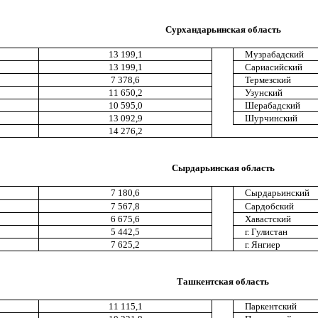
Сурхандарьинская область
13 199,1
Музрабадский
13 199,1
Сариасийский
7 378,6
Термезский
11 650,2
Узунский
10 595,0
Шерабадский
13 092,9
Шурчинский
14 276,2
Сырдарьинская область
7 180,6
Сырдарьинский
7 567,8
Сардобский
6 675,6
Хавастский
5 442,5
г. Гулистан
7 625,2
г. Янгиер
Ташкентская область
11 115,1
Паркентский