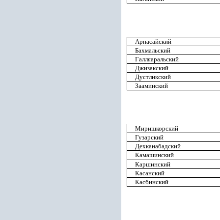
Арнасайский
Бахмальский
Галляаральский
Джизакский
Дустликский
Зааминский
Миришкорский
Гузарский
Дехканабадский
Камашинский
Каршинский
Касанский
Касбинский