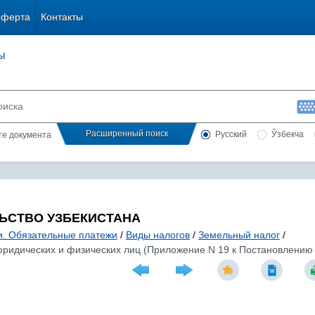
оферта
Контакты
ы
Расширенный поиск
Русский
Ўзбекча
сте документа
ЬСТВО УЗБЕКИСТАНА
и. Обязательные платежи
/
Виды налогов
/
Земельный налог
/
юридических и физических лиц (Приложение N 19 к Постановлению П