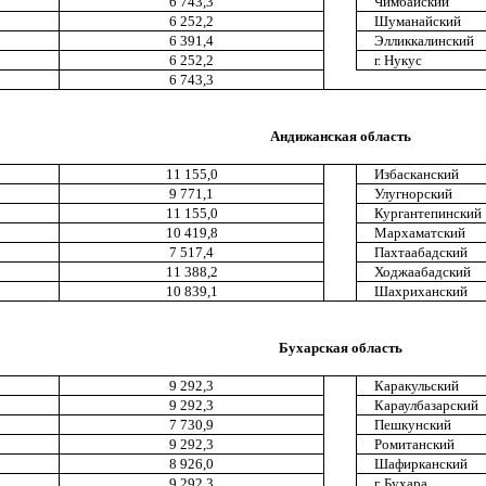
6 743,3
Чимбайский
6 252,2
Шуманайский
6 391,4
Элликкалинский
6 252,2
г. Нукус
6 743,3
Андижанская область
11 155,0
Избасканский
9 771,1
Улугнорский
11 155,0
Кургантепинский
10 419,8
Мархаматский
7 517,4
Пахтаабадский
11 388,2
Ходжаабадский
10 839,1
Шахриханский
Бухарская область
9 292,3
Каракульский
9 292,3
Караулбазарский
7 730,9
Пешкунский
9 292,3
Ромитанский
8 926,0
Шафирканский
9 292,3
г. Бухара