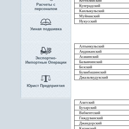
Кегейлийский
Расчеты с
Кунградский
персоналом
Канлыкульский
Муйнакский
Нукусский
Умная подшивка
Алтынкульский
Андижанский
Асакинский
Экспортно-
Балыкчинский
Импортные Операции
Бозский
Булакбашинский
Джалалкудукский
Юрист Предприятия
Алатский
Бухарский
Вабкентский
Гиждуванский
Джандорский
Каганский