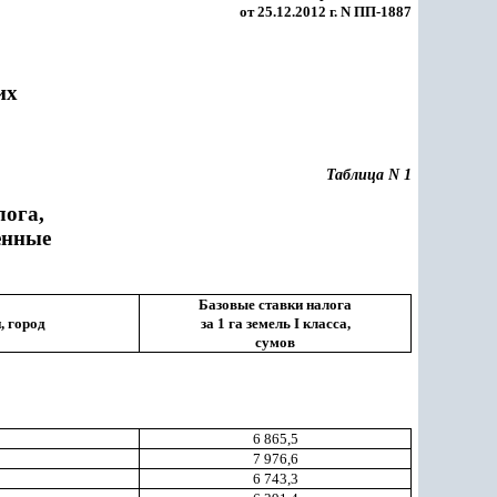
от 25.12.2012 г. N ПП-1887
их
Таблица N 1
лога,
енные
Базовые ставки налога
, город
за 1 га земель I класса,
сумов
6 865,5
7 976,6
6 743,3