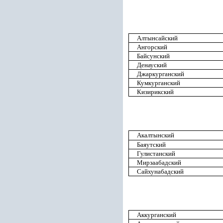
Алтынсайский
Ангорский
Байсунский
Денауский
Джаркурганский
Кумкурганский
Кизирикский
Акалтынский
Баяутский
Гулистанский
Мирзаабадский
Сайхунабадский
Аккурганский