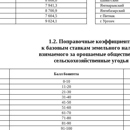
8 868,6
Шаватский
7 941,3
Янгиарыкский
8 700,9
Янгибазарский
7 604,5
г. Питнак
9 024,1
г. Ургенч
1.2. Поправочные коэффициен
к базовым ставкам земельного нал
взимаемого за орошаемые обществ
сельскохозяйственные угодья
Балл бонитета
0-10
11-20
21-30
31-40
41-50
51-60
61-70
71-80
81-90
91-100