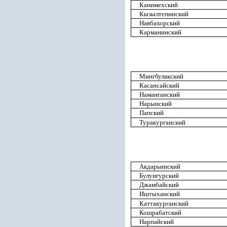
Канимехский
Кызылтепинский
Навбахорский
Карманинский
Мингбулакский
Касансайский
Наманганский
Нарынский
Папский
Туракурганский
Акдарьинский
Булунгурский
Джамбайский
Иштыханский
Каттакурганский
Кошрабатский
Нарпайский