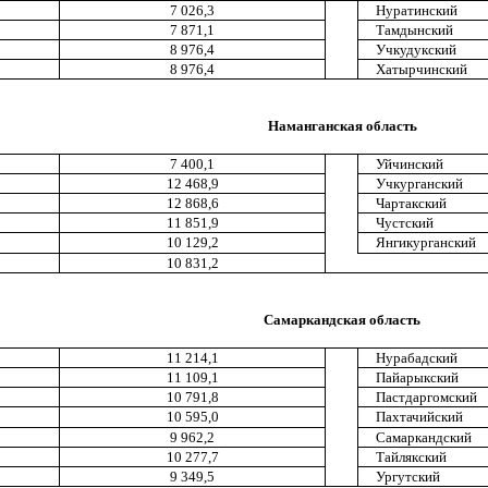
7 026,3
Нуратинский
7 871,1
Тамдынский
8 976,4
Учкудукский
8 976,4
Хатырчинский
Наманганская область
7 400,1
Уйчинский
12 468,9
Учкурганский
12 868,6
Чартакский
11 851,9
Чустский
10 129,2
Янгикурганский
10 831,2
Самаркандская область
11 214,1
Нурабадский
11 109,1
Пайарыкский
10 791,8
Пастдаргомский
10 595,0
Пахтачийский
9 962,2
Самаркандский
10 277,7
Тайлякский
9 349,5
Ургутский