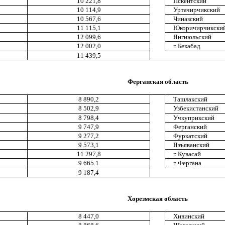
10 221,8
Пскентский
10 114,9
Уртачирчикский
10 567,6
Чиназский
11 115,1
Юкоричирчикски
12 099,6
Янгиюльский
12 002,0
г. Бекабад
11 439,5
Ферганская область
8 890,2
Ташлакский
8 502,9
Узбекистанский
8 798,4
Учкуприкский
9 747,9
Ферганский
9 277,2
Фуркатский
9 573,1
Язъяванский
11 297,8
г. Кувасай
9 665.1
г. Фергана
9 187,4
Хорезмская область
8 447,0
Хивинский