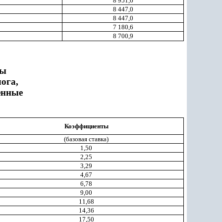
8 951,6
8 447,0
8 447,0
7 180,6
8 700,9
ты
ога,
енные
Коэффициенты
(базовая ставка)
1,50
2,25
3,29
4,67
6,78
9,00
11,68
14,36
17,50