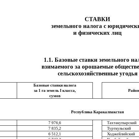
СТАВКИ
земельного налога с юридическ
и физических лиц
1.1. Базовые ставки земельного на
взимаемого за орошаемые обществ
сельскохозяйственные угодья
Базовые ставки налога
за 1 га земель I класса,
Район
сумов
Республика Каракалпакстан
7 976,6
Тахтакупырский
7 835,2
Турткульский
6 512,1
Ходжейлийский