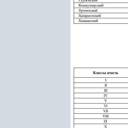
Гурленский
Кошкупырский
Ургенчский
Хазараспский
Ханкинский
Классы земель
I
II
III
IV
V
VI
VII
VIII
IX
X