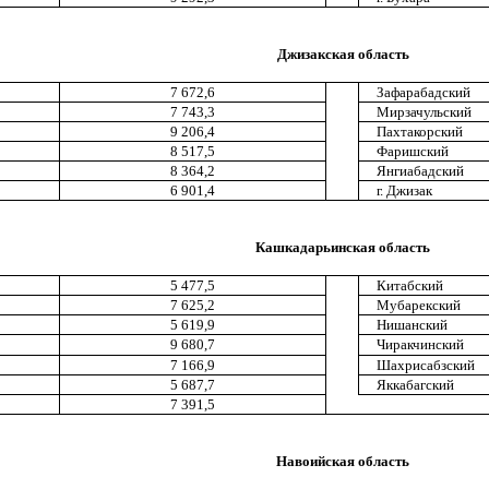
Джизакская область
7 672,6
Зафарабадский
7 743,3
Мирзачульский
9 206,4
Пахтакорский
8 517,5
Фаришский
8 364,2
Янгиабадский
6 901,4
г. Джизак
Кашкадарьинская область
5 477,5
Китабский
7 625,2
Мубарекский
5 619,9
Нишанский
9 680,7
Чиракчинский
7 166,9
Шахрисабзский
5 687,7
Яккабагский
7 391,5
Навоийская область