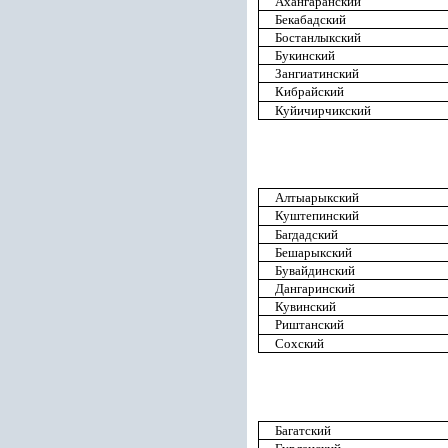
Ахангаранский
Бекабадский
Бостанлыкский
Букинский
Зангиатинский
Кибрайский
Куйичирчикский
Алтыарыкский
Куштепинский
Багдадский
Бешарыкский
Бувайдинский
Дангаринский
Кувинский
Риштанский
Сохский
Багатский