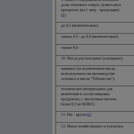
доли этилового спирта (алкоголя) в
процентах (на 1 литр продукции)
(
1
):
до 4,5 (включительно)
свыше 4,5 - до 6,0 (включительно)
свыше 6,0
10. Масло растительное (хлопковое):
пищевое (за исключением масла,
используемого на производство
саломаса и масла "Узбекистан");
техническое (непригодное для
включения в состав пищевых
продуктов, с кислотным числом
более 0,3 мг КОН/г)
11. Рис - крупа (
2
)
12. Мыло хозяйственное и туалетное