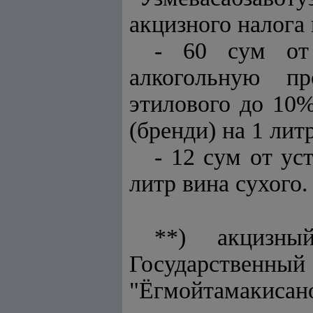
акцизного налога 
- 60 сум от
алкогольную п
этилового до 10%
(бренди) на 1 лит
- 12 сум от ус
литр вина сухого.
**) акцизн
Государственн
"Ёгмойтамакисан