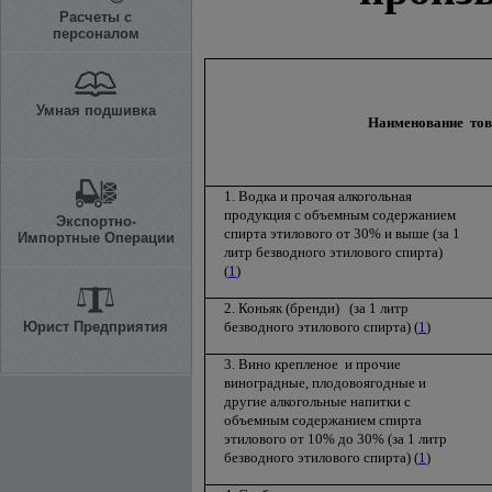
Расчеты с
персоналом
Умная подшивка
Наименование тов
1. Водка и прочая алкогольная
продукция с объемным содержанием
Экспортно-
спирта этилового от 30% и выше (за 1
Импортные Операции
литр безводного этилового спирта)
(
1
)
2. Коньяк (бренди) (за 1 литр
Юрист Предприятия
безводного этилового спирта) (
1
)
3. Вино крепленое и прочие
виноградные, плодовоягодные и
другие алкогольные напитки с
объемным содержанием спирта
этилового от 10% до 30% (за 1 литр
безводного этилового спирта) (
1
)