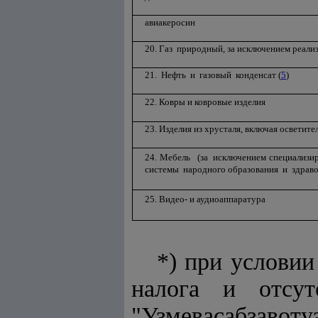
авиакеросин
20. Газ природный, за исключением реали
21. Нефть и газовый конденсат (
5
)
22. Ковры и ковровые изделия
23. Изделия из хрусталя, включая осветит
24. Мебель (за исключением специализи
системы народного образования и здрав
25. Видео- и аудиоаппаратура
*) при услови
налога и отсу
"Узмевасабзаво