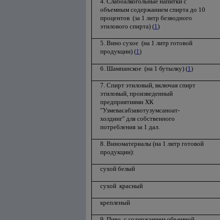
4. Слабоалкогольные напитки с
объемным содержанием спирта до 10
процентов (за 1 литр безводного
этилового спирта) (
1
)
5. Вино сухое (на 1 литр готовой
продукции) (
1
)
6. Шампанское (на 1 бутылку) (
1
)
7. Спирт этиловый, включая спирт
этиловый, произведенный
предприятиями ХК
"Узмевасабзавотузумсаноат-
холдинг" для собственного
потребления за 1 дал.
8. Виноматериалы (на 1 литр готовой
продукции):
сухой белый
сухой красный
крепленый
9. Пиво, с содержанием объемной