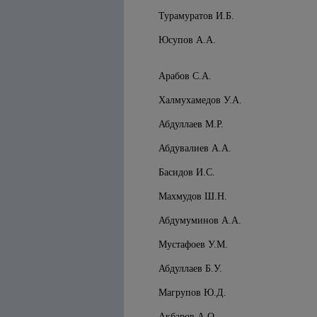
Турамуратов И.Б.
Юсупов А.А.
Арабов С.А.
Халмухамедов У.А.
Абдуллаев М.Р.
Абдувалиев А.А.
Басидов И.С.
Махмудов Ш.Н.
Абдумуминов А.А.
Мустафоев У.М.
Абдуллаев Б.У.
Магрупов Ю.Д.
Акбаров А.О.