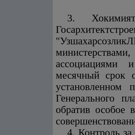
3. Хокимия
Госархитект
"Узшахарсозл
министерствам
ассоциациями 
месячный срок о
установленном 
Генерального пл
обратив особое 
совершенствовани
4. Контроль з