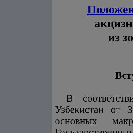
Положе
акцизн
из з
Вст
В соответс
Узбекистан от 
основных макр
Государственног