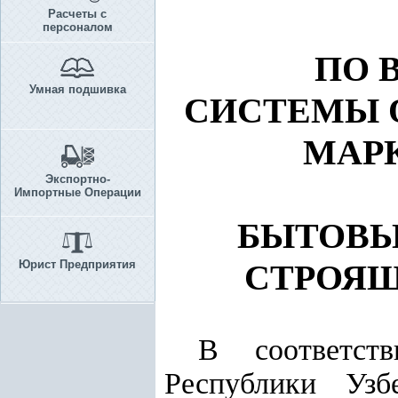
Расчеты с
персоналом
ПО 
Умная подшивка
СИСТЕМЫ 
МАР
Экспортно-
Импортные Операции
БЫТОВ
Юрист Предприятия
СТРОЯЩ
В соответс
Республики Уз