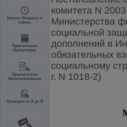
комитета N 2003
Налоги: Вопросы и
Министерства фи
ответы
социальной защи
дополнений в Ин
Практическая
Бухгалтерия
обязательных вз
социальному ст
г. N 1018-2)
Практическое
Налогообложение
Проверки от А до Я