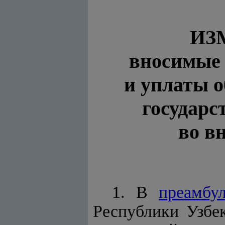
ИЗ
вносимые 
и уплаты о
государс
во в
1. В
преамбу
Республики Узбе