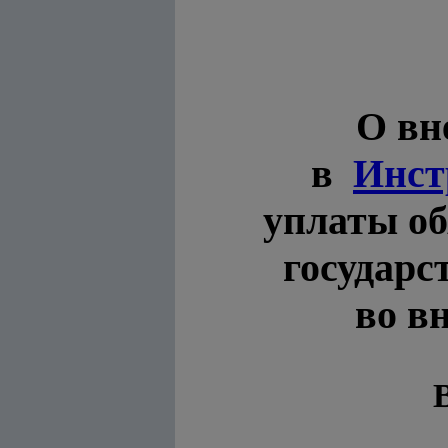
О вн
в
Инст
уплаты об
государс
во в