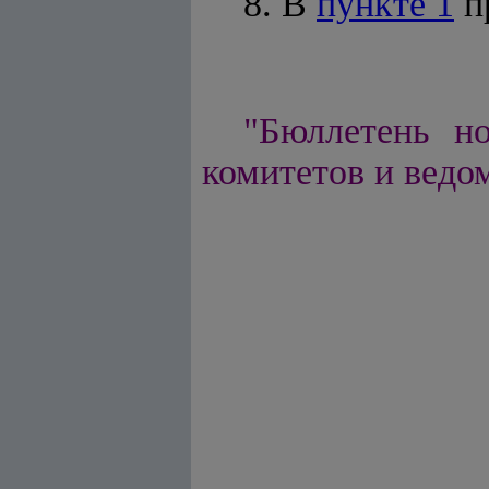
8. В
пункте 1
пр
"Бюллетень но
комитетов и ведом