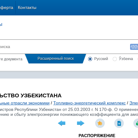
оферта
Контакты
ы
Расширенный поиск
Русский
Ўзбекча
сте документа
ЬСТВО УЗБЕКИСТАНА
ьные отрасли экономики
/
Топливно-энергетический комплекс
/
Эле
тров Республики Узбекистан от 25.03.2003 г. N 170-ф. О примене
ению и сбыту электроэнергии понижающего коэффициента для ам
РАСПОРЯЖЕНИЕ