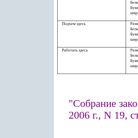
Белы
Букв
шир
Подъем здесь
Разм
Белы
Букв
шир
Работать здесь
Разм
Белы
Букв
шир
"Собрание зако
2006 г., N 19, с