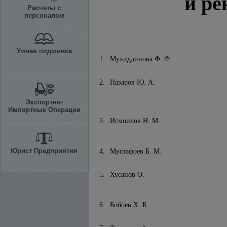
и ре
Расчеты с
персоналом
Умная подшивка
1.
Мухиддинова Ф. Ф.
2.
Назаров Ю. А.
Экспортно-
Импортные Операции
3.
Исмоилов Н. М.
Юрист Предприятия
4.
Мустафоев Б. М.
5.
Хусанов О.
6.
Бобоев X. Б.