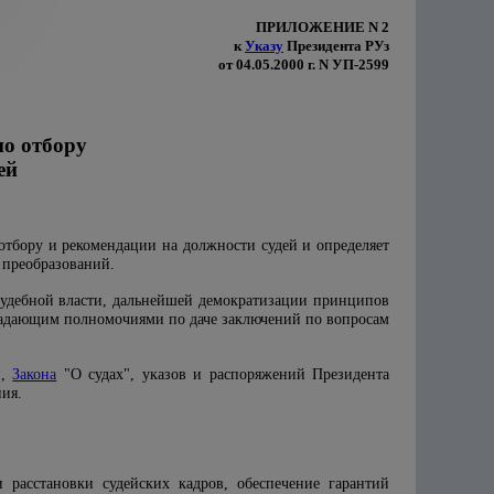
ПРИЛОЖЕНИЕ N 2
к
Указу
Президента РУз
от 04.05.2000 г. N УП-2599
о отбору
ей
тбору и рекомендации на должности судей и определяет
 преобразований.
судебной власти, дальнейшей демократизации принципов
бладающим полномочиями по даче заключений по вопросам
н,
Закона
"О судах", указов и распоряжений Президента
ия.
 расстановки судейских кадров, обеспечение гарантий