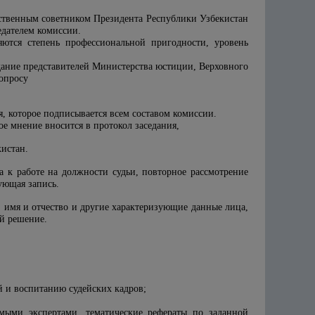
рственным советником Президента Республики Узбекистан
едателем комиссии.
яются степень профессиональной пригодности, уровень
едание представителей Министерства юстиции, Верховного
вопросу
, которое подписывается всем составом комиссии.
е мнение вносится в протокол заседания,
кистан.
а к работе на должности судьи, повторное рассмотрение
ующая запись.
, имя и отчество и другие характеризующие данные лица,
ей решение.
й и воспитанию судейских кадров;
имыми экспертами, тематические рефераты по заданной