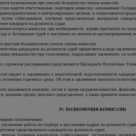
тается полномочным при участии большинства членов комиссии.
иссии ведется ответственным секретарем комиссии, назначаемым Госуда
правоохранительных и контролирующих органов, и подписывается предс
 путем собеседования, изучения представленных материалов определ
ение кандидата на должность судьи.
шения вопроса комиссия, при необходимости, вправе пригласить на зас
 суда и Ассоциации судей и выслушать их мнения по рассматриваемому 
ся простым большинством голосов членов комиссии.
ветствии кандидатов на должности судей оформляется в виде заключения
ившие меньшинство при голосовании, подписывают заключение, их особо
и с проектом распоряжения представляется Президенту Республики Узбе
иссия придет к заключению о недостаточной подготовленности кандидат
о истечении годичного срока. Об этом в заключение вносится соответств
сии указываются название, состав и время заседания комиссии, фамилия
ся, название органа, внесшего представление, а также принятое комисси
IV. ПОЛНОМОЧИЯ КОМИССИИ
дующими полномочиями:
 улучшению работы по подбору и расстановке кадров на должности суде
тветствии представленного кандидата на должность судьи;
е методы изучения кандидатов (собеседование, тестирование независ