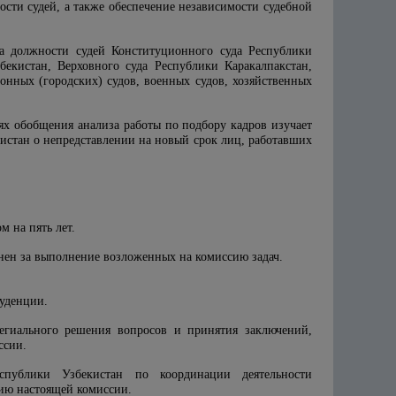
сти судей, а также обеспечение независимости судебной
 на должности судей Конституционного суда Республики
бекистан, Верховного суда Республики Каракалпакстан,
йонных (городских) судов, военных судов, хозяйственных
ях обобщения анализа работы по подбору кадров изучает
истан о непредставлении на новый срок лиц, работавших
м на пять лет.
енен за выполнение возложенных на комиссию задач.
руденции.
легиального решения вопросов и принятия заключений,
ссии.
спублики Узбекистан по координации деятельности
ию настоящей комиссии.