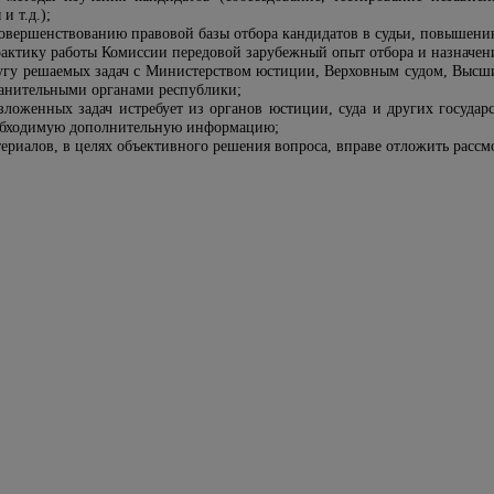
и т.д.);
 совершенствованию правовой базы отбора кандидатов в судьи, повышен
практику работы Комиссии передовой зарубежный опыт отбора и назначени
ругу решаемых задач с Министерством юстиции, Верховным судом, Высш
ранительными органами республики;
зложенных задач истребует из органов юстиции, суда и других госуда
обходимую дополнительную информацию;
териалов, в целях объективного решения вопроса, вправе отложить рассм