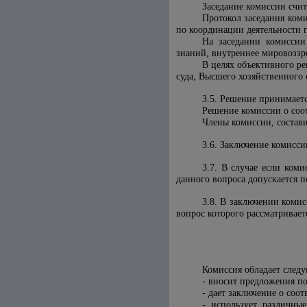
Заседание комиссии счи
Протокол заседания ком
по координации деятельности 
На заседании комиссии
знаний, внутреннее мировоззр
В целях объективного ре
суда, Высшего хозяйственного
3.5. Решение принимает
Решение комиссии о соот
Члены комиссии, состав
3.6. Заключение комисси
3.7. В случае если ком
данного вопроса допускается п
3.8. В заключении комис
вопрос которого рассматривает
Комиссия обладает сле
- вносит предложения по
- дает заключение о соо
- использует различны