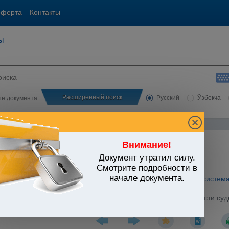
оферта
Контакты
ы
Расширенный поиск
Русский
Ўзбекча
сте документа
Внимание!
Документ утратил силу.
ЬСТВО УЗБЕКИСТАНА
Смотрите подробности в
начале документа.
ная власть. Правосудие
/
Утратившие силу акты
/
Судебная система
кационной комиссии по отбору и рекомендации на должности суде