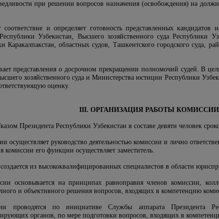
ведливости при решении вопросов назначения (освобождения) на должно
т соответствие и определяет готовность представленных кандидатов
 Республики Узбекистан, Высшего хозяйственного суда Республики Уз
ки Каракалпакстан, областных судов, Ташкентского городского суда, ра
ивает представления о досрочном прекращении полномочий судей. В цел
Высшего хозяйственного суда и Министерства юстиции Республики Узбек
оответствующую оценку.
III. ОРГАНИЗАЦИЯ РАБОТЫ КОМИССИИ
Указом Президента Республики Узбекистан в составе девяти человек сроко
сии осуществляет руководство деятельностью комиссии и лично ответств
ля комиссии его функции осуществляет заместитель.
я создается из высококвалифицированных специалистов в области юрисп
иссии основывается на принципах равноправия членов комиссии, кол
олного и объективного решения вопросов, входящих в компетенцию коми
сии проводятся по инициативе Службы аппарата Президента Ре
ирующих органов, по мере подготовки вопросов, входящих в компетенц