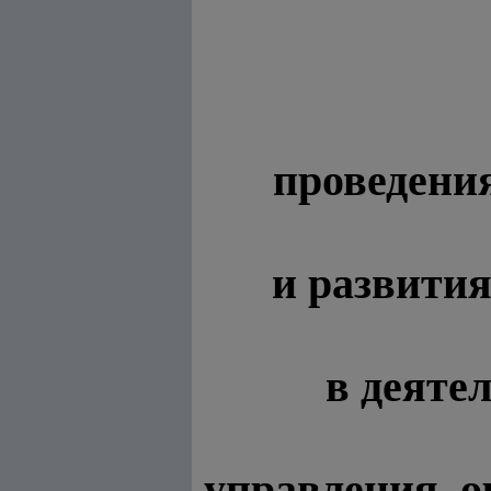
проведени
и развити
в деяте
управления, о