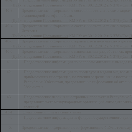
40-2.
Предоставление информации об интерактивных государственных
(Пункт в редакции
Постановления
КМ РУз от 30.12.2012 г. N 378) (См.
П
40-3.
Предоставление информации о состоянии счета, а также о задолж
стационарной телефонной связи
(Пункт в редакции
Постановления
КМ РУз от 30.12.2012 г. N 378) (См.
П
40-4.
Предоставление информации о состоянии счета, а также о задолж
Интернет
(Пункт в редакции
Постановления
КМ РУз от 30.12.2012 г. N 378) (См.
П
40-5.
Предоставление информации отправителю и получателю о достав
(Пункт в редакции
Постановления
КМ РУз от 30.12.2012 г. N 378) (См.
П
40-6.
Предоставление информации о национальных разработчиках пр
(Пункт в редакции
Постановления
КМ РУз от 30.12.2012 г. N 378) (См.
П
41.
Предоставление информации по вопросам миграции и выхода из
42.
Предоставление информации по процедурам выдачи виз, времен
прибывающих иностранцев, получения разрешения на постоянно
Республики Узбекистан, предоставление информации об ограни
Узбекистан.
43.
Предоставление перечня иностранных посольств в Республике У
представительств международных организаций, аккредитованных
границей.
43-1.
Электронный прием визовых анкет
44.
Предоставление информации из фондов Государственного архив
45.
Предоставление информации по информационно-библиотечному 