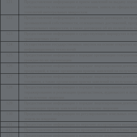
121.
Предоставление информации и прием заявлений на выдачу охр
собственности, селекционные достижения, заявок на официальн
топологий интегральных микросхем
122.
Предоставление информации о лицензионных договорах по пред
промышленной собственности, селекционных достижений, прогр
интегральных микросхем, а также договорах об их полной или ч
123.
Предоставление информации о существующих маршрутах и прие
транспортных услуг
124.
Осуществление государственных закупок на основе открытых к
информационных технологий
125.
Предоставление информации о порядке организации совершения
граждан по их организации
126.
Предоставление информации о порядке лицензирования деятель
продукцией, а также организация приема заявлений на получени
127.
Предоставление информации о порядке лицензирования деятель
топливом, а также организация приема заявлений на получение 
128.
Предоставление информации о порядке лицензирования деятельно
тиражированию и реализации грампластинок, аудиокассет и лазе
на получение лицензии
129.
Предоставление информации о порядке лицензирования деятельн
организации приема заявлений на получение лицензии
130.
Предоставление информации по регулированию земельных отно
земель во владение
131.
Предоставление информации по перечню ассортимента выпуска
132.
Предоставление информации по производимой в Республике Узб
133.
Предоставление информации о номенклатуре лекарственных ср