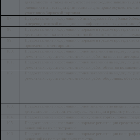
деятельности, а также анкет, которые необходимо заполнить дл
оценщика и аттестации физических лиц на право осуществления
участников биржевой торговли
97.
Предоставление информации об имеющихся в Республике Узбек
и переподготовкой оценщиков и профессиональных участников 
98.
Предоставление информации о порядке и графике проведения ат
деятельности в качестве участников биржевой торговли и резул
99.
Предоставление информации о порядке и графике проведения кв
проведенного тестирования
100.
Предоставление информации, прием заявлений на выдачу лиценз
ремонтных, строительно-монтажных работ на высотах методом 
101.
Предоставление информации, прием заявлений на выдачу лиценз
ремонтных, строительно-монтажных работ объектов повышенног
102.
Предоставление информации, прием заявлений на выдачу лиценз
ремонтных, строительно-монтажных работ оборонных объекто
103.
Предоставление информации, прием заявлений по выдаче лицен
деятельности по строительству, эксплуатации и ремонту мостов 
104.
Предоставление информации о конкурсных торгах, прием предло
105.
Предоставление информации о порядке регистрации средств мас
заявлений на их регистрацию
106.
Предоставление информации о порядке регистрации полиграфиче
заявлений на получение свидетельства