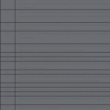
научных разработках, выполненных в научно-исследовательски
Узбекистан
58.
Предоставление информации о кредитных организациях (банках,
также о юридических лицах, имеющих право на производство бл
58-1.
Предоставление информации о порядке лицензирования коммерче
деятельности
58-2.
Предоставление информации по лицензированию и регулировани
ломбардов
59.
Предоставление информации по выдаче кредитов, микрокредито
финансовых организаций и зарубежных банков
60.
Предоставление информации по вкладам банка
61.
Предоставление информации по выдаче банковских карт
62.
Предоставление информации по использованию карточек, термин
замене терминалов
63.
Регистрация заявок, подаваемых на конкурс научных проектов
64.
Предоставление информации об инновационных научных разработ
проведения научных и научно-технических мероприятий
65.
Регистрация заявок для участия в ярмарке инновационных проду
65-1.
Электронная регистрация предложений к плану проведения науч
65-2.
Электронная регистрация результатов выполнения научно-исслед
66.
Предоставление информации о выпусках ценных бумаг, професс
67.
Предоставление информации о приеме заказов стандартных обр