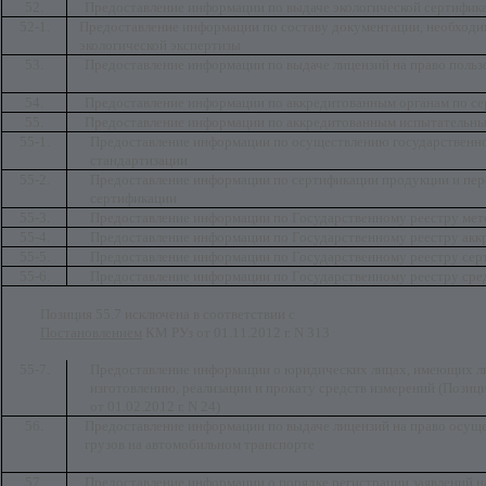
52.
Предоставление информации по выдаче экологической сертифик
52-1.
Предоставление информации по составу документации, необходи
экологической экспертизы
53.
Предоставление информации по выдаче лицензий на право польз
54.
Предоставление информации по аккредитованным органам по се
55.
Предоставление информации по аккредитованным испытательны
55-1.
Предоставление информации по осуществлению государственн
стандартизации
55-2.
Предоставление информации по сертификации продукции и пе
сертификации
55-3.
Предоставление информации по Государственному реестру мет
55-4.
Предоставление информации по Государственному реестру акк
55-5.
Предоставление информации по Государственному реестру сер
55-6.
Предоставление информации по Государственному реестру сре
Позиция 55.7 исключена в соответствии с
Постановлением
КМ РУз от 01.11.2012 г. N 313
55-7.
Предоставление информации о юридических лицах, имеющих ли
изготовлению, реализации и прокату средств измерений (Позици
от 01.02.2012 г. N 24)
56.
Предоставление информации по выдаче лицензий на право осуще
грузов на автомобильном транспорте
57.
Предоставление информации о порядке регистрации заявлений на