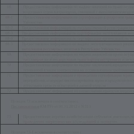
68.
Предоставление информации по выдаче лицензий на право осущ
воздушных судов в аэропортах, связанной с выполнением возду
68-1.
Предоставление информации по сертификации аэродромов гражд
Узбекистан
68-2.
Предоставление информации по государственной регистрации гр
68-3.
Предоставление информации по сертификации эксплуатантов воз
68-4.
Предоставление информации по сертификации организаций по т
68-5.
Предоставление информации по выдаче эксплуатационных разре
выполнения регулярных полетов в Республике Узбекистан
69.
Предоставление информации по выдаче лицензий на право осущес
пассажиров железнодорожным транспортом внутреннего и меж
70.
Предоставление информации по выдаче заключений юридическим
технологий в части соответствия их установленным требования
71.
Предоставление информации о проведении сертификации зерна, 
переработки, о порядке инспектирования зерна и продуктов его
аттестации средств испытаний в данной отрасли
72.
Предоставление информации по согласованию проектов энергос
Позиция 73 исключена в соответствии с
Постановлением
КМ РУз от 01.11.2012 г. N 313
73.
Предоставление перечня хозяйствующих субъектов, имеющих лиц
проведению энергетических обследований и экспертиз
Позиция 73-1 исключена в соответствии с