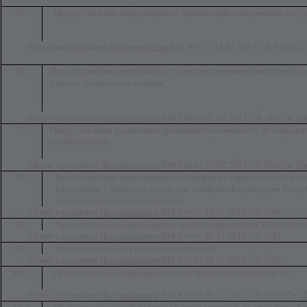
35.
Предоставление информации об организации электронных госуд
(Позиция в редакции
Постановления
КМ РУз от 14.07.2017 г. N 499)
(См
36.
Предоставление информации о транспортно-коммуникационном к
дороги, гражданская авиация
(Пункт в редакции
Постановления
КМ РУз от 01.02.2012 г. N 24) (См.
П
37.
Предоставление расписания движения пассажирского железнодор
служб вокзалов
(Пункт в редакции
Постановления
КМ РУз от 01.02.2012 г. N 24) (См.
П
38.
Предоставление информации по тарифам на универсальные усл
Республики Узбекистан, кодам зон телефонной нумерации Респуб
сайтов государственных органов.
(Пункт в редакции
Постановления
КМ РУз от 30.12.2012 г. N 378)
39.
Предоставление информации о зарегистрированных Государств
(Пункт в редакции
Постановления
КМ РУз от 30.12.2012 г. N 378)
40.
Прием заявлений на получение лицензий.
(Пункт в редакции
Постановления
КМ РУз от 30.12.2012 г. N 378)
40-1.
Предоставление информации по распределению радиочастот
(Пункт в редакции
Постановления
КМ РУз от 30.12.2012 г. N 378) (См.
П