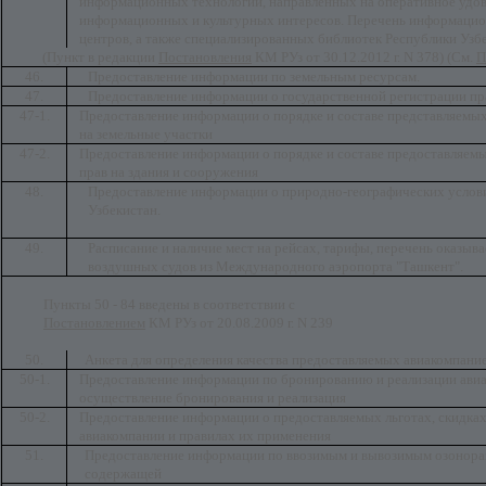
информационных технологий, направленных на оперативное удов
информационных и культурных интересов. Перечень информаци
центров, а также специализированных библиотек Республики Узб
(Пункт в редакции
Постановления
КМ РУз от 30.12.2012 г. N 378) (См.
П
46.
Предоставление информации по земельным ресурсам.
47.
Предоставление информации о государственной регистрации пр
47-1.
Предоставление информации о порядке и составе представляемых
на земельные участки
47-2.
Предоставление информации о порядке и составе предоставляемы
прав на здания и сооружения
48.
Предоставление информации о природно-географических услови
Узбекистан.
49.
Расписание и наличие мест на рейсах, тарифы, перечень оказыва
воздушных судов из Международного аэропорта "Ташкент".
Пункты 50 - 84 введены в соответствии с
Постановлением
КМ РУз от 20.08.2009 г. N 239
50.
Анкета для определения качества предоставляемых авиакомпание
50-1.
Предоставление информации по бронированию и реализации авиаб
осуществление бронирования и реализация
50-2.
Предоставление информации о предоставляемых льготах, скидка
авиакомпании и правилах их применения
51.
Предоставление информации по ввозимым и вывозимым озонора
содержащей