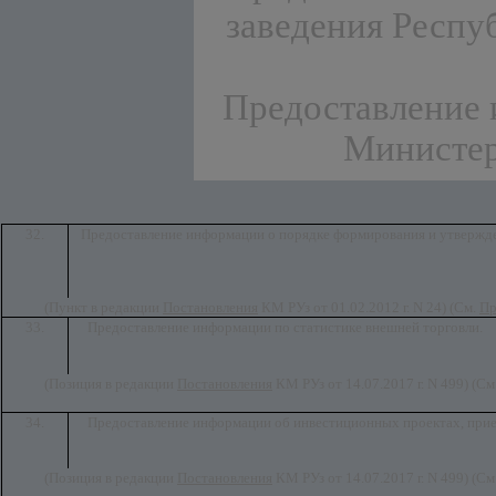
заведения Респу
Предоставление 
Министер
32.
Предоставление информации о порядке формирования и утвержде
(Пункт в редакции
Постановления
КМ РУз от 01.02.2012 г. N 24) (См.
П
33.
Предоставление информации по статистике внешней торговли.
(Позиция в редакции
Постановления
КМ РУз от 14.07.2017 г. N 499)
(См
34.
Предоставление информации об инвестиционных проектах, при
(Позиция в редакции
Постановления
КМ РУз от 14.07.2017 г. N 499)
(См