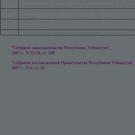
147.
Предоставление информации о порядке выдачи концертно-зрели
зрелищных мероприятий, а также организация приема заявлений
148.
Предоставление информации о производимых товарах народного 
Интернет
149.
Предоставление информации о производимых цветных металлах О
сеть Интернет
150.
Предоставление информации о производимых электродах на ОА
"Собрание законодательства Республики Узбекистан",
2007 г., N 33-34, ст. 348
"Собрание постановлений Правительства Республики Узбекистан"
2007 г., N 8, ст. 50