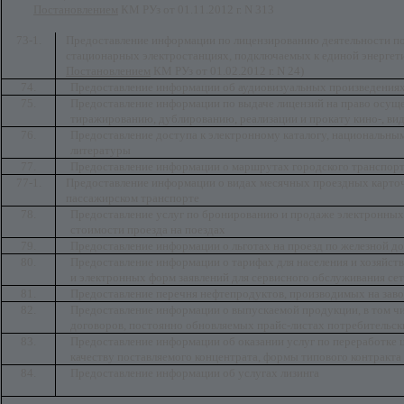
Постановлением
КМ РУз от 01.11.2012 г. N 313
73-1.
Предоставление информации по лицензированию деятельности по
стационарных электростанциях, подключаемых к единой энергетич
Постановлением
КМ РУз от 01.02.2012 г. N 24)
74.
Предоставление информации об аудиовизуальных произведения
75.
Предоставление информации по выдаче лицензий на право осуще
тиражированию, дублированию, реализации и прокату кино-, в
76.
Предоставление доступа к электронному каталогу, национальны
литературы
77.
Предоставление информации о маршрутах городского транспор
77-1.
Предоставление информации о видах месячных проездных карточ
пассажирском транспорте
78.
Предоставление услуг по бронированию и продаже электронны
стоимости проезда на поездах
79.
Предоставление информации о льготах на проезд по железной д
80.
Предоставление информации о тарифах для населения и хозяйст
и электронных форм заявлений для сервисного обслуживания се
81.
Предоставление перечня нефтепродуктов, производимых на зав
82.
Предоставление информации о выпускаемой продукции, в том чи
договоров, постоянно обновляемых прайс-листах потребительск
83.
Предоставление информации об оказании услуг по переработке ц
качеству поставляемого концентрата, формы типового контракта
84.
Предоставление информации об услугах лизинга