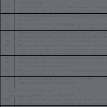
производителями
134.
Осуществление закупок на основе открытых конкурсов с прим
135.
Предоставление информации по выбору и заказу автомобиля
136.
Предоставление информации о видах выпускаемой предприятиям
особенностях
137.
Предоставление необходимых формуляров, договоров в электро
138.
Предоставление возможности автоматизированной проверки по
139.
Информация по расчету стоимости страхового полиса "Страхов
осуществление автоматизированного расчета стоимости того ил
140.
Прием заявлений о страховом случае от клиентов компании в эл
141.
Предоставление информации о порядке подготовки и печати книг
также о дополнительном виде услуг в виде приема в производство
виде, с обеспечением соответствующей защиты содержания фай
142.
Предоставление перечня книжных и бумажно-беловых товаров, 
143.
Предоставление информации о расценках на виды работ, условия
журналах (ежемесячное обновление)
144.
Предоставление информации по экспедированию и сопровождению
торгового региона
145.
Предоставление информации о порядке лицензирования концертн
приема заявлений на получение лицензии
Позиция 146 исключена в соответствии с
Постановлением
КМ РУз от 17.07.2014 г. N 196
146.
Предоставление информации о порядке лицензирования деятель
юбилейных и иных торжеств, а также организация приема заявле