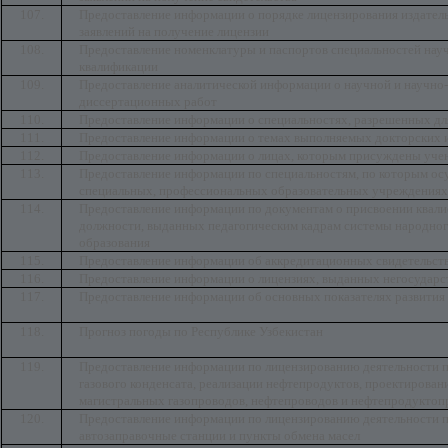
107.
Предоставление информации о порядке лицензирования издатель
заявлений на получение лицензии
108.
Предоставление номенклатуры и паспортов специальностей нау
квалификации
109.
Предоставление аналитической информации о научной и научн
диссертационных работ
110.
Предоставление информации о специальностях, разрешенных д
111.
Предоставление информации о темах выполняемых докторских и
112.
Предоставление информации о лицах, которым присуждены учен
113.
Предоставление информации по специальностям, по которым осу
специальных, профессиональных образовательных учреждениях
114.
Предоставление информации по документам о присвоении квали
должности, выданных педагогическим кадрам системы народног
образования
115.
Предоставление информации об аккредитационных свидетельст
116.
Предоставление информации о лицензиях, выданных негосудар
117.
Предоставление информации об основных показателях развития 
118.
Прогноз погоды по Республике Узбекистан
119.
Предоставление информации по лицензированию деятельности по
газового конденсата, реализации нефтепродуктов, проектирован
магистральных газопроводов, нефтепроводов и нефтепродуктоп
120.
Предоставление информации по лицензированию деятельности п
автозаправочные станции и пункты обмена масел