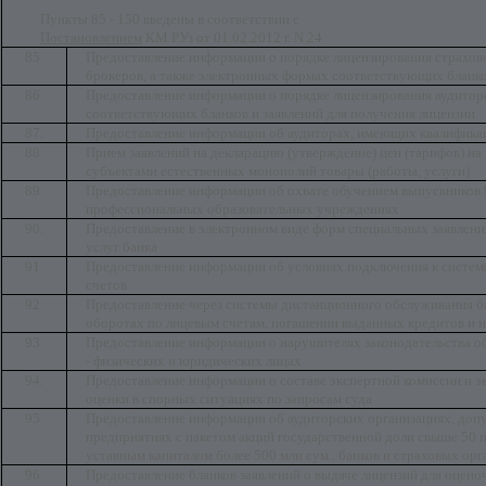
Пункты 85 - 150 введены в соответствии с
Постановлением
КМ РУз от 01.02.2012 г. N 24
85.
Предоставление информации о порядке лицензирования страхов
брокеров, а также электронных формах соответствующих бланко
86.
Предоставление информации о порядке лицензирования аудиторс
соответствующих бланков и заявлений для получения лицензии
87.
Предоставление информации об аудиторах, имеющих квалифика
88.
Прием заявлений на декларацию (утверждение) цен (тарифов) 
субъектами естественных монополий товары (работы, услуги)
89.
Предоставление информации об охвате обучением выпускников 9
профессиональных образовательных учреждениях
90.
Предоставление в электронном виде форм специальных заявлени
услуг банка
91.
Предоставление информации об условиях подключения к систем
счетов
92.
Предоставление через системы дистанционного обслуживания ба
оборотах по лицевым счетам, погашении выданных кредитов и н
93.
Предоставление информации о нарушителях законодательства об
- физических и юридических лицах
94.
Предоставление информации о составе экспертной комиссии и э
оценки в спорных ситуациях по запросам суда
95.
Предоставление информации об аудиторских организациях, доп
предприятиях с пакетом акций государственной доли свыше 50 
уставным капиталом более 500 млн сум., банков и страховых орг
96.
Предоставление бланков заявлений о выдаче лицензий для оцено