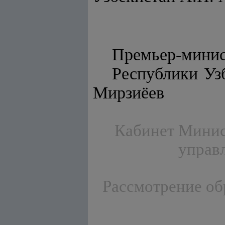
Премьер-мини
Респу
Мирзиёев
Кабинет Минист
управл
Рассмотрение об