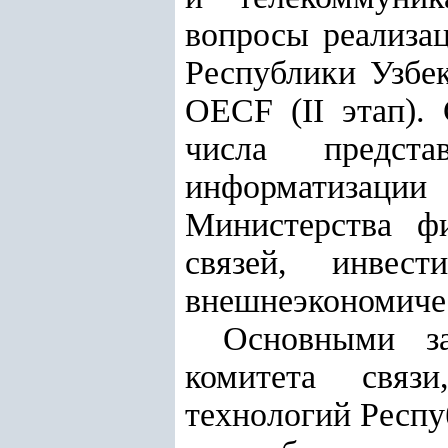
вопросы реализа
Республики Узбе
OECF (II этап).
числа предста
информатизац
Министерства ф
связей, инвес
внешнеэкономичес
Основными за
комитета связ
технологий Респу